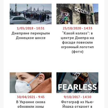
1/03/2018 - 10:31
23/10/2020 - 14:35
Днепряне перекрыли
“Какой колхоз”: в
Донецкое шоссе
центре Днепра на
фасаде повесили
огромный логотип
(фото)
30/04/2021 - 9:43
9/10/2017 - 14:30
В Украине снова
Фотограф из Нью-
обновили зоны
Йорка откроет в