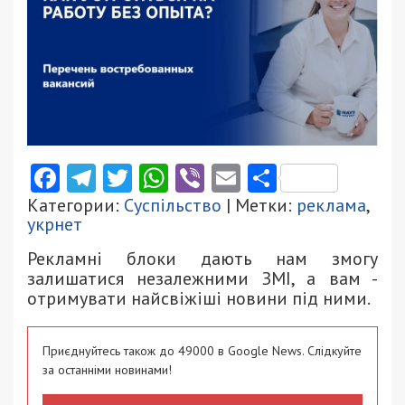
Facebook
Telegram
Twitter
WhatsApp
Viber
Email
Поділити
Категории:
Суспільство
| Метки:
реклама
,
укрнет
Рекламні блоки дають нам змогу
залишатися незалежними ЗМІ, а вам -
отримувати найсвіжіші новини під ними.
Приєднуйтесь також до 49000 в Google News. Слідкуйте
за останніми новинами!