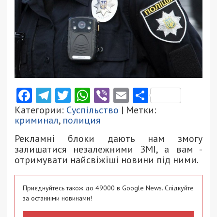
Facebook
Telegram
Twitter
WhatsApp
Viber
Email
Поділити
Категории:
Суспільство
| Метки:
криминал
,
полиция
Рекламні блоки дають нам змогу
залишатися незалежними ЗМІ, а вам -
отримувати найсвіжіші новини під ними.
Приєднуйтесь також до 49000 в Google News. Слідкуйте
за останніми новинами!