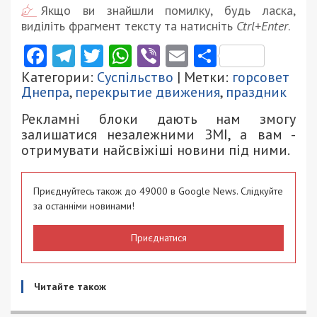
Якщо ви знайшли помилку, будь ласка,
виділіть фрагмент тексту та натисніть
Ctrl+Enter
.
Facebook
Telegram
Twitter
WhatsApp
Viber
Email
Поділити
Категории:
Суспільство
| Метки:
горсовет
Днепра
,
перекрытие движения
,
праздник
Рекламні блоки дають нам змогу
залишатися незалежними ЗМІ, а вам -
отримувати найсвіжіші новини під ними.
Приєднуйтесь також до 49000 в Google News. Слідкуйте
за останніми новинами!
Приєднатися
Читайте також