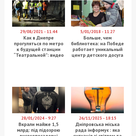
29/08/2021 - 11:44
5/01/2018 - 11:27
Как в Днепре
Больше, чем
прогуляться по метро
библиотека: на Победе
к будущей станции
работает уникальный
“Театральной”: видео
центр детского досуга
28/01/2024 - 9:27
26/11/2023 - 18:15
Вкрали майже 1,5
Дніпровська міська
млрд: під підозрою
рада інформує : яка
високопосадовці
ситуація зі світлом та