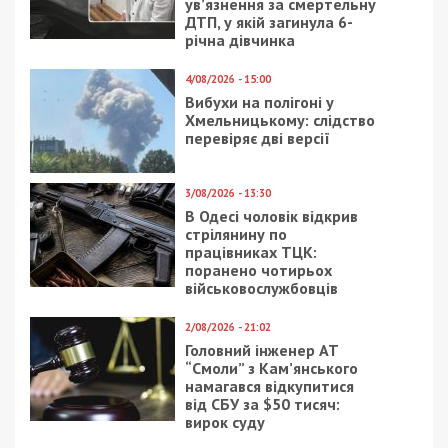
ув’язнення за смертельну
ДТП, у якій загинула 6-
річна дівчинка
4/08/2026 - 15:00
Вибухи на полігоні у
Хмельницькому: слідство
перевіряє дві версії
3/08/2026 - 13:30
В Одесі чоловік відкрив
стрілянину по
працівниках ТЦК:
поранено чотирьох
військовослужбовців
2/08/2026 - 21:02
Головний інженер АТ
“Смоли” з Кам’янського
намагався відкупитися
від СБУ за $50 тисяч:
вирок суду