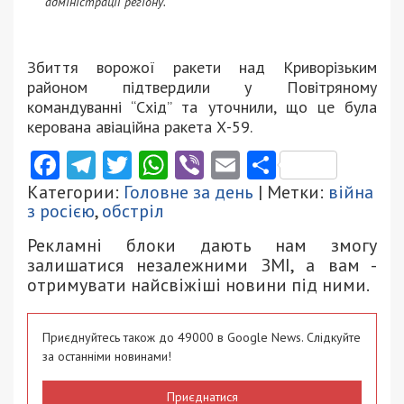
адміністрації регіону.
Збиття ворожої ракети над Криворізьким
районом підтвердили у Повітряному
командуванні “Схід” та уточнили, що це була
керована авіаційна ракета Х-59.
Facebook
Telegram
Twitter
WhatsApp
Viber
Email
Поділити
Категории:
Головне за день
| Метки:
війна
з росією
,
обстріл
Рекламні блоки дають нам змогу
залишатися незалежними ЗМІ, а вам -
отримувати найсвіжіші новини під ними.
Приєднуйтесь також до 49000 в Google News. Слідкуйте
за останніми новинами!
Приєднатися