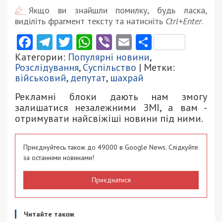
Якщо ви знайшли помилку, будь ласка,
виділіть фрагмент тексту та натисніть
Ctrl+Enter
.
Facebook
Telegram
Twitter
WhatsApp
Viber
Email
Поділити
Категории:
Популярні новини
,
Розслідування
,
Суспільство
| Метки:
військовий
,
депутат
,
шахрай
Рекламні блоки дають нам змогу
залишатися незалежними ЗМІ, а вам -
отримувати найсвіжіші новини під ними.
Приєднуйтесь також до 49000 в Google News. Слідкуйте
за останніми новинами!
Приєднатися
Читайте також