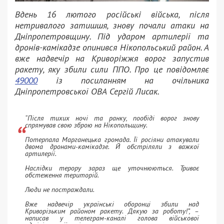
Вдень 16 лютого російські війська, після
нетривалого затишшя, знову почали атаки на
Дніпропетровщину. Під ударом артилерії та
дронів-камікадзе опинився Нікопольський район. А
вже надвечір на Криворіжжя ворог запустив
ракету, яку збили сили ППО. Про це повідомляє
49000
із посиланням на очільника
Дніпропетровської ОВА Сергій Лисак.
“Після тихих ночі та ранку, пообіді ворог знову
спрямував свою зброю на Нікопольщину.
Потерпала Марганецька громада. Її росіяни атакували
двома дронами-камікадзе. Й обстріляли з важкої
артилерії.
Наслідки терору зараз ще уточнюються. Триває
обстеження територій.
Люди не постраждали.
Вже надвечір українські оборонці збили над
Криворізьким районом ракету. Дякую за роботу!”, –
написав у телеграм-каналі голова військової