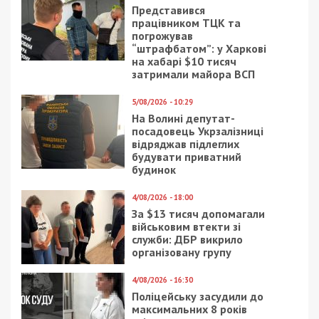
Представився
працівником ТЦК та
погрожував
“штрафбатом”: у Харкові
на хабарі $10 тисяч
затримали майора ВСП
5/08/2026 - 10:29
На Волині депутат-
посадовець Укрзалізниці
відряджав підлеглих
будувати приватний
будинок
4/08/2026 - 18:00
За $13 тисяч допомагали
військовим втекти зі
служби: ДБР викрило
організовану групу
4/08/2026 - 16:30
Поліцейську засудили до
максимальних 8 років