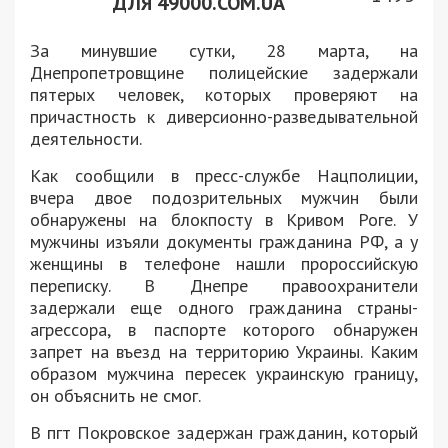
ДЛЯ 49000.COM.UA
За минувшие сутки, 28 марта, на
Днепропетровщине полицейские задержали
пятерых человек, которых проверяют на
причастность к диверсионно-разведывательной
деятельности.
Как сообщили в пресс-службе Нацполиции,
вчера двое подозрительных мужчин были
обнаружены на блокпосту в Кривом Роге. У
мужчины изъяли документы гражданина РФ, а у
женщины в телефоне нашли пророссийскую
переписку. В Днепре правоохранители
задержали еще одного гражданина страны-
агрессора, в паспорте которого обнаружен
запрет на въезд на территорию Украины. Каким
образом мужчина пересек украинскую границу,
он объяснить не смог.
В пгт Покровское задержан гражданин, который