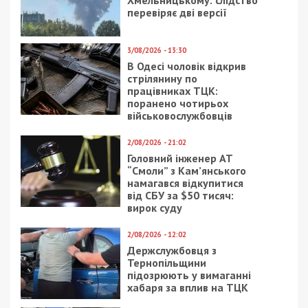
Хмельницькому: слідство
перевіряє дві версії
3/08/2026 - 13:30
В Одесі чоловік відкрив
стрілянину по
працівниках ТЦК:
поранено чотирьох
військовослужбовців
2/08/2026 - 21:02
Головний інженер АТ
“Смоли” з Кам’янського
намагався відкупитися
від СБУ за $50 тисяч:
вирок суду
2/08/2026 - 12:02
Держслужбовця з
Тернопільщини
підозрюють у вимаганні
хабаря за вплив на ТЦК