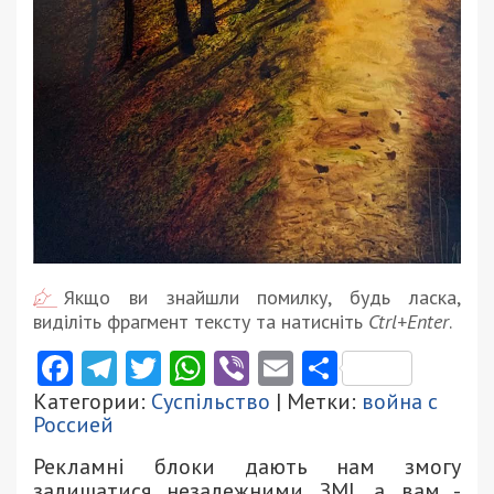
Якщо ви знайшли помилку, будь ласка,
виділіть фрагмент тексту та натисніть
Ctrl+Enter
.
Facebook
Telegram
Twitter
WhatsApp
Viber
Email
Поділити
Категории:
Суспільство
| Метки:
война с
Россией
Рекламні блоки дають нам змогу
залишатися незалежними ЗМІ, а вам -