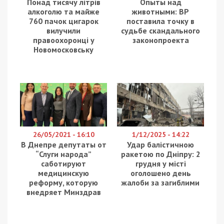
Понад тисячу літрів
Опыты над
алкоголю та майже
животными: ВР
760 пачок цигарок
поставила точку в
вилучили
судьбе скандального
правоохоронці у
законопроекта
Новомосковську
26/05/2021 - 16:10
1/12/2025 - 14:22
В Днепре депутаты от
Удар балістичною
“Слуги народа”
ракетою по Дніпру: 2
саботируют
грудня у місті
медицинскую
оголошено день
реформу, которую
жалоби за загиблими
внедряет Минздрав