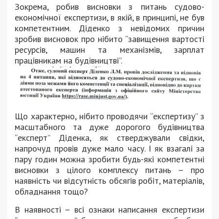
Зокрема, робив висновки з питань судово-
економічної експертизи, в якій, в принципі, не був
компетентним. Діденко з невідомих причин
зробив висновок про нібито “завищення вартості
ресурсів, машин та механізмів, зарплат
працівникам на будівництві”.
Що характерно, нібито проводячи “експертизу” з
масштабного та дуже дорогого будівництва
“експерт” Діденка, як стверджували свідки,
напрочуд провів дуже мало часу. І як взагалі за
пару годин можна зробити будь-які компетентні
висновки з цілого комплексу питань – про
наявність чи відсутність обсягів робіт, матеріалів,
обладнання тощо?
В наявності – всі ознаки написання експертизи