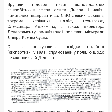
Вручили підозри низці відповідальних
співробітників сфери освіти Дніпра. І навіть
намагалися відправити до СІЗО деяких фахівців,
зокрема керівника відділу технагляду
Олександра Аджимяна, а також директора
Департаменту гуманітарної політики міськради
Дніпра Ксенію Сушко.
Ось як описувалися наслідки подібної
“експертизи” у заяві, спрямованій у поліцію щодо
незаконних дій Діденка:
Як завжди, правоохоронці діяли без реальних