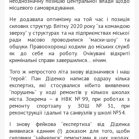
неоднозначну позицію центральної влади щодо
місцевого самоврядування.
Не додавала оптимізму на той час і позиція
силових структур. Влітку 2020 року “за командою
зверху” у структурах та на підприємствах міської
ради масово проводилися “маски-шоу” та
обшуки. Правоохоронці ходили до міських служб
як до себе на роботу. Очікувані відкриті
кримінальні справи завершилися… нічим.
Того ж непростого літа знову відзначився і наш
“герой”. Пан Діденко написав одразу кілька
експертиз, які стосувалися нібито виявлених
“порушень” у ході ремонтів у кількох школах
міста. Зокрема – в НВК №99, при роботах з
ремонту спортзалу у ЗОШ №31, при
реконструкції їдальні та санвузлів у школі №54.
І знову фейкова “експертиза” від Діденка
виявилася єдиним (!) доказом для того, щоби
силовики “зайнялися” ремонтами в цих школах.