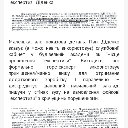
“експертиз” Діденка.
Маленька, але показова деталь. Пан Діденко
вказує (а може навіть використовує) службовий
кабінет у будівельній академії як “місце
проведення експертизи”. Виходить, що
формально горе-експерт використовує
приміщення/майно вишу для отримання
додаткового заробітку. І паралельно –
дискредитує шановний навчальний заклад,
пишучи у стінах вузу на замовлення фейкові
“експертизи” з кричущими порушеннями.