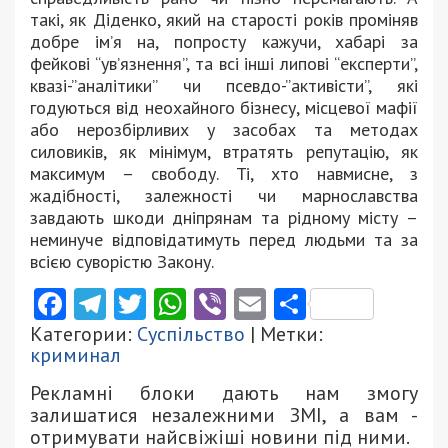
такі, як Діденко, який на старості років проміняв
добре ім’я на, попросту кажучи, хабарі за
фейкові “ув’язнення”, та всі інші липові “експерти”,
квазі-”аналітики” чи псевдо-”активісти”, які
годуються від неохайного бізнесу, місцевої мафії
або нерозбірливих у засобах та методах
силовиків, як мінімум, втратять репутацію, як
максимум – свободу. Ті, хто навмисне, з
жадібності, залежності чи марнославства
завдають шкоди дніпрянам та рідному місту –
неминуче відповідатимуть перед людьми та за
всією суворістю Закону.
Facebook
Telegram
Twitter
WhatsApp
Viber
Email
Поділити
Категории:
Суспільство
| Метки:
криминал
Рекламні блоки дають нам змогу
залишатися незалежними ЗМІ, а вам -
отримувати найсвіжіші новини під ними.