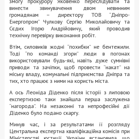
змогу прокурору Яковенко переслідувати та
винести звинувачення двом невинним
громадянам – директору ТОВ “Дніпро-
Енергопром” Чулкову Сергію Миколайовичу та
Сєдих Ігорю Андрійовичу, який проводив
технічну перевірку виконання робіт.
Втім, силовиків жодні “похибки” не бентежили.
Тоді “по команді згори” люди в погонах
використовували будь-які, навіть дуже сумнівні
приводи та зачіпки, щоб провести “накат” на
міську владу, комунальні підприємства Дніпра та
тих, хто працює з ними на користь міста.
А ось Леоніда Діденко після історії з липовою
експертизою таки знайшла перша заслужена
“нагорода”. На незаконні та непрофесійні дії
Діденко було подано скаргу.
Минув час, і за результатами її розгляду
Центральна експертна кваліфікаційна комісія при
Міністерстві юстиції України встановила, що