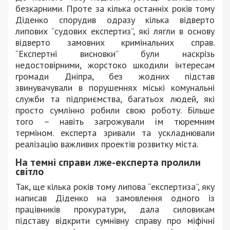
безкарними. Проте за кілька останніх років тому
Діденко спорудив одразу кілька відверто
липових “судових експертиз”, які лягли в основу
відверто замовних кримінальних справ.
“Експертні висновки” були наскрізь
недостовірними, жорстоко шкодили інтересам
громади Дніпра, без жодних підстав
звинувачували в порушеннях міські комунальні
служби та підприємства, багатьох людей, які
просто сумлінно робили свою роботу. Більше
того – навіть загрожували їм тюремним
терміном. експерта зривали та ускладнювали
реалізацію важливих проектів розвитку міста.
На темні справи лже-експерта пролили
світло
Так, ще кілька років тому липова “експертиза”, яку
написав Діденко на замовлення одного із
працівників прокуратури, дала силовикам
підставу відкрити сумнівну справу про міфічні