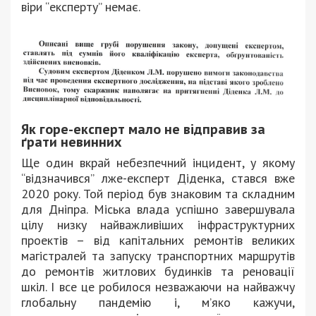
віри “експерту” немає.
Як горе-експерт мало не відправив за
ґрати невинних
Ще один вкрай небезпечний інцидент, у якому
“відзначився” лже-експерт Діденка, стався вже
2020 року. Той період був знаковим та складним
для Дніпра. Міська влада успішно завершувала
цілу низку найважливіших інфраструктурних
проектів – від капітальних ремонтів великих
магістралей та запуску транспортних маршрутів
до ремонтів житлових будинків та реновації
шкіл. І все це робилося незважаючи на найважчу
глобальну пандемію і, м’яко кажучи,