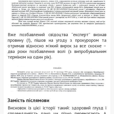
Вже позбавлений свідоцтва “експерт” визнав
провину (!), пішов на угоду з прокурором та
отримав відносно м’який вирок за все скоєне –
два роки позбавлення волі (з випробувальним
терміном на один рік).
Замість післямови
Висновок із цієї історії такий: здоровий глузд і
справедливість рано чи пізно перемагають. А