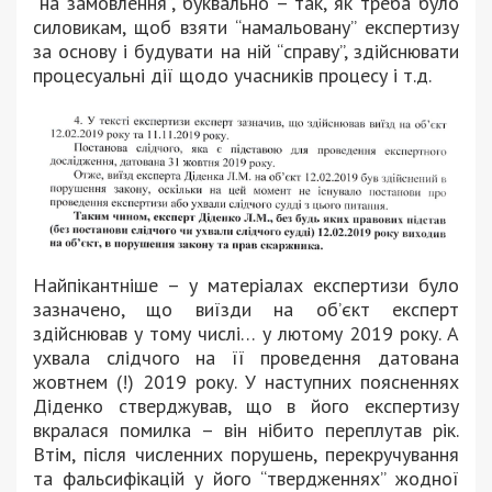
“на замовлення”, буквально – так, як треба було
силовикам, щоб взяти “намальовану” експертизу
за основу і будувати на ній “справу”, здійснювати
процесуальні дії щодо учасників процесу і т.д.
Найпікантніше – у матеріалах експертизи було
зазначено, що виїзди на об’єкт експерт
здійснював у тому числі… у лютому 2019 року. А
ухвала слідчого на її проведення датована
жовтнем (!) 2019 року. У наступних поясненнях
Діденко стверджував, що в його експертизу
вкралася помилка – він нібито переплутав рік.
Втім, після численних порушень, перекручування
та фальсифікацій у його “твердженнях” жодної