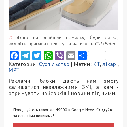
Якщо ви знайшли помилку, будь ласка,
виділіть фрагмент тексту та натисніть
Ctrl+Enter
.
Facebook
Telegram
Twitter
WhatsApp
Viber
Email
Поділити
Категории:
Суспільство
| Метки:
КТ
,
лікарі
,
МРТ
Рекламні блоки дають нам змогу
залишатися незалежними ЗМІ, а вам -
отримувати найсвіжіші новини під ними.
Приєднуйтесь також до 49000 в Google News. Слідкуйте
за останніми новинами!