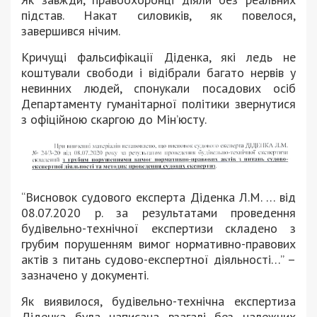
підстав. Накат силовиків, як повелося,
завершився нічим.
Кричущі фальсифікації Діденка, які ледь не
коштували свободи і відібрали багато нервів у
невинних людей, спонукали посадових осіб
Департаменту гуманітарної політики звернутися
з офіційною скаргою до Мін’юсту.
“Висновок судового експерта Діденка Л.М. … від
08.07.2020 р. за результатами проведення
будівельно-технічної експертизи складено з
грубим порушенням вимог нормативно-правових
актів з питань судово-експертної діяльності…” –
зазначено у документі.
Як виявилося, будівельно-технічна експертиза
Діденка була написана взагалі без належних