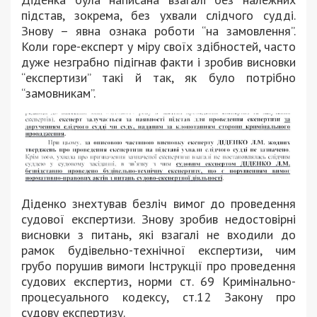
підстав, зокрема, без ухвали слідчого судді.
Знову – явна ознака роботи “на замовлення”.
Коли горе-експерт у міру своїх здібностей, часто
дуже незграбно підігнав факти і зробив висновки
“експертизи” такі й так, як було потрібно
“замовникам”.
Діденко знехтував безліч вимог до проведення
судової експертизи. Знову зробив недостовірні
висновки з питань, які взагалі не входили до
рамок будівельно-технічної експертизи, чим
грубо порушив вимоги Інструкції про проведення
судових експертиз, норми ст. 69 Кримінально-
процесуального кодексу, ст.12 Закону про
судову експертизу.