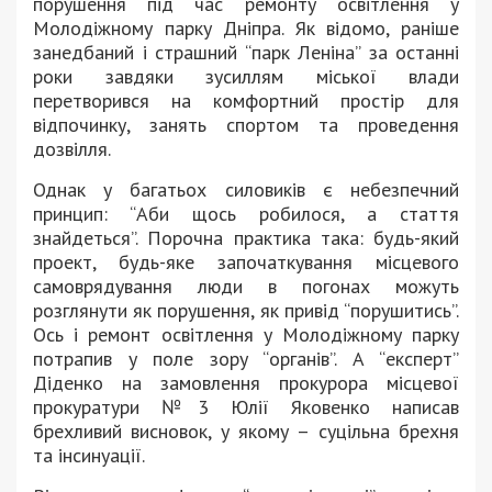
порушення під час ремонту освітлення у
Молодіжному парку Дніпра. Як відомо, раніше
занедбаний і страшний “парк Леніна” за останні
роки завдяки зусиллям міської влади
перетворився на комфортний простір для
відпочинку, занять спортом та проведення
дозвілля.
Однак у багатьох силовиків є небезпечний
принцип: “Аби щось робилося, а стаття
знайдеться”. Порочна практика така: будь-який
проект, будь-яке започаткування місцевого
самоврядування люди в погонах можуть
розглянути як порушення, як привід “порушитись”.
Ось і ремонт освітлення у Молодіжному парку
потрапив у поле зору “органів”. А “експерт”
Діденко на замовлення прокурора місцевої
прокуратури №3 Юлії Яковенко написав
брехливий висновок, у якому – суцільна брехня
та інсинуації.