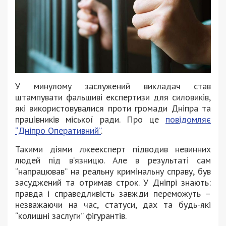
У минулому заслужений викладач став
штампувати фальшиві експертизи для силовиків,
які використовувалися проти громади Дніпра та
працівників міської ради. Про це
повідомляє
“Дніпро Оперативний”
.
Такими діями лжеексперт підводив невинних
людей під в’язницю. Але в результаті сам
“напрацював” на реальну кримінальну справу, був
засуджений та отримав строк. У Дніпрі знають:
правда і справедливість завжди переможуть –
незважаючи на час, статуси, дах та будь-які
“колишні заслуги” фігурантів.