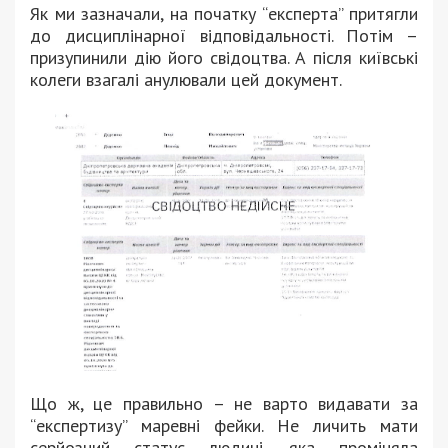
Як ми зазначали, на початку “експерта” притягли
до дисциплінарної відповідальності. Потім –
призупинили дію його свідоцтва. А після київські
колеги взагалі анулювали цей документ.
Що ж, це правильно – не варто видавати за
“експертизу” маревні фейки. Не личить мати
серйозний статус людині, яка проміняла