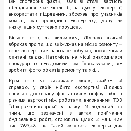
Він спотворив факти, “взяв зі стелі” вартість
обладнання, яке могли б, на думку “експерта”,
використати підрядники, збрехав про учасників
комісії, яка проводила експертизу, допустив
низку інших суттєвих порушень.
Більше того, як виявилося, Діденко взагалі
збрехав про те, що виїжджав на місце ремонту –
горе-експерт там навіть не побував, повідомляли
опитані свідки. Натомість на місці знаходилася
прокурор із невідомими, які “підказували”, де
зробити фото об’єктів ремонту та які…
Крім того, як зазначали люди, знайомі зі
справою, у своїй нібито експертизі Діденко
написав досконалу фантастичну цифру: нібито
різниця вартості між роботами, виконаними ТОВ
“Дніпро-Енергопром” у парку Молодіжний та
тими, що зазначені в актах приймання
будівельних робіт, становить цілих 2 млн. 429
тис. 769,48 грн. Такий висновок експерта дав