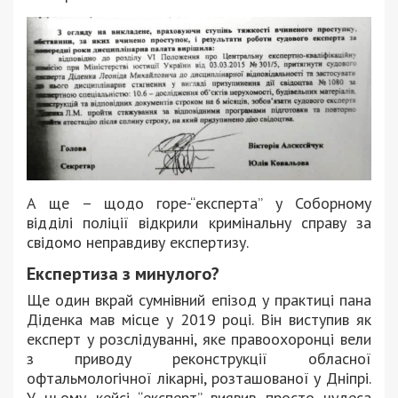
А ще – щодо горе-“експерта” у Соборному
відділі поліції відкрили кримінальну справу за
свідомо неправдиву експертизу.
Експертиза з минулого?
Ще один вкрай сумнівний епізод у практиці пана
Діденка мав місце у 2019 році. Він виступив як
експерт у розслідуванні, яке правоохоронці вели
з приводу реконструкції обласної
офтальмологічної лікарні, розташованої у Дніпрі.
У цьому кейсі “експерт” виявив просто чудеса