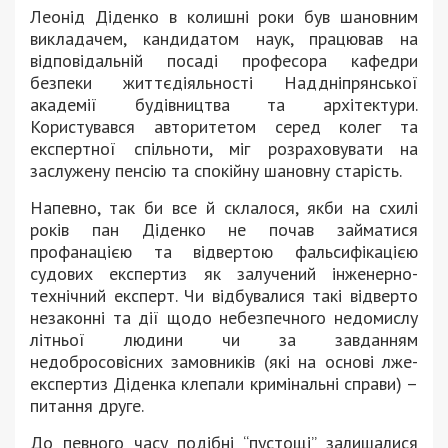
Леонід Діденко в колишні роки був шановним
викладачем, кандидатом наук, працював на
відповідальній посаді професора кафедри
безпеки життєдіяльності Наддніпрянської
академії будівництва та архітектури.
Користувався авторитетом серед колег та
експертної спільноти, міг розраховувати на
заслужену пенсію та спокійну шановну старість.
Напевно, так би все й склалося, якби на схилі
років пан Діденко не почав займатися
профанацією та відвертою фальсифікацією
судових експертиз як залучений інженерно-
технічний експерт. Чи відбувалися такі відверто
незаконні та дії щодо небезпечного недомислу
літньої людини чи за завданням
недобросовісних замовників (які на основі лже-
експертиз Діденка клепали кримінальні справи) –
питання друге.
До певного часу подібні “пустощі” залишалися