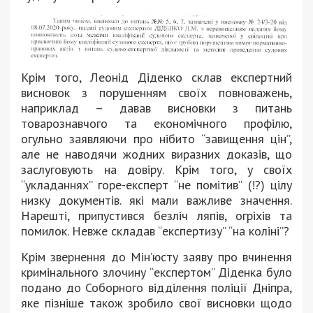
Крім того, Леонід Діденко склав експертний
висновок з порушенням своїх повноважень,
наприклад – давав висновки з питань
товарознавчого та економічного профілю,
огульно заявляючи про нібито “завищення цін”,
але не наводячи жодних виразних доказів, що
заслуговують на довіру. Крім того, у своїх
“укладаннях” горе-експерт “не помітив” (!?) цілу
низку документів. які мали важливе значення.
Нарешті, припустився безліч ляпів, огріхів та
помилок. Невже складав “експертизу” “на коліні”?
Крім звернення до Мін’юсту заяву про вчинення
кримінального злочину “експертом” Діденка було
подано до Соборного відділення поліції Дніпра,
яке пізніше також зробило свої висновки щодо