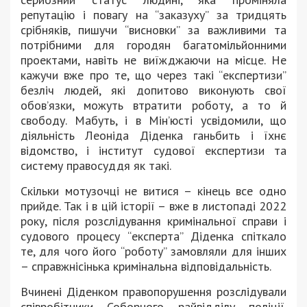
репутацію і повагу на “заказуху” за тридцять
срібняків, пишучи “висновки” за важливими та
потрібними для городян багатомільйонними
проектами, навіть не виїжджаючи на місце. Не
кажучи вже про те, що через такі “експертизи”
безліч людей, які допитово виконують свої
обов’язки, можуть втратити роботу, а то й
свободу. Мабуть, і в Мін’юсті усвідомили, що
діяльність Леоніда Діденка ганьбить і їхнє
відомство, і інститут судової експертизи та
систему правосуддя як такі.
Скільки мотузочці не витися – кінець все одно
прийде. Так і в цій історії – вже в листопаді 2022
року, після розслідування кримінальної справи і
судового процесу “експерта” Діденка спіткало
те, для чого його “роботу” замовляли для інших
– справжнісінька кримінальна відповідальність.
Вчинені Діденком правопорушення розслідували
співробітники Соборного райвідділу поліції.