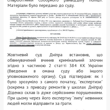
Матеріали було передано до суду.
Жовтневий суд Дніпра встановив, що
обвинувачений вчинив кримінальний злочин
згідно з частиною 2 статті 384 КК України
(Введення в омана суду або іншого
уповноваженого органу). Суд підтвердив: як і
було зрозуміло з самого початку, “експертизи”
(зокрема з приводу ремонтів у школах Дніпра)
Діденко склав із дуже серйозними порушеннями.
При цьому через його експертну “липу” невинних
людей могли відправити за ґрати.