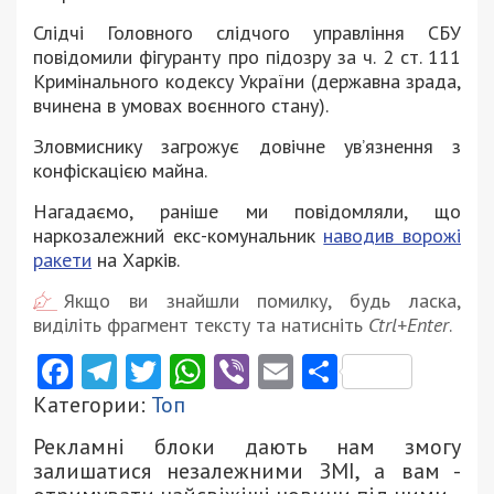
Слідчі Головного слідчого управління СБУ
повідомили фігуранту про підозру за ч. 2 ст. 111
Кримінального кодексу України (державна зрада,
вчинена в умовах воєнного стану).
Зловмиснику загрожує довічне ув’язнення з
конфіскацією майна.
Нагадаємо, раніше ми повідомляли, що
наркозалежний екс-комунальник
наводив ворожі
ракети
на Харків.
Якщо ви знайшли помилку, будь ласка,
виділіть фрагмент тексту та натисніть
Ctrl+Enter
.
Facebook
Telegram
Twitter
WhatsApp
Viber
Email
Поділити
Категории:
Топ
Рекламні блоки дають нам змогу
залишатися незалежними ЗМІ, а вам -