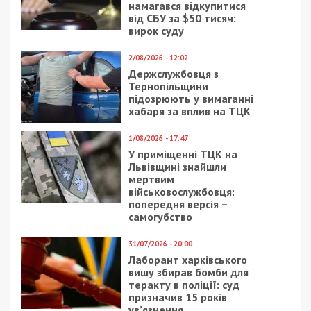
намагався відкупитися
від СБУ за $50 тисяч:
вирок суду
2/08/2026 - 12:02
Держслужбовця з
Тернопільщини
підозрюють у вимаганні
хабаря за вплив на ТЦК
1/08/2026 - 17:47
У приміщенні ТЦК на
Львівщині знайшли
мертвим
військовослужбовця:
попередня версія –
самогубство
31/07/2026 - 20:00
Лаборант харківського
вишу збирав бомби для
теракту в поліції: суд
призначив 15 років
ув’язнення