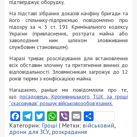
підтверджує оборудку.
На підставі зібраних доказів начфіну бригади та
його спільнику-підприємцю повідомлено про
підозру за ч. 5 ст. 191 Кримінального кодексу
України (привласнення, розтрата майна або
заволодіння ним шляхом зловживання
службовим становищем).
Наразі триває розслідування для встановлення
всіх обставин злочину та притягнення винних до
відповідальності. Зловмисникам загрожує до 12
років тюрми з конфіскацією майна.
Нагадаємо, раніше ми повідомляли про те,
що
посадовець Кропивницького ТЦК за гроші
“скасовував” розшук військовозобов’язаних.
Facebook
Telegram
Twitter
WhatsApp
Viber
Email
Поділити
Категории:
Гроші
| Метки:
військовий
,
дрони для ЗСУ
,
розкрадання