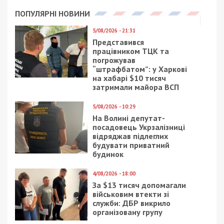
ПОПУЛЯРНІ НОВИНИ
5/08/2026 - 21:31
Представився
працівником ТЦК та
погрожував
“штрафбатом”: у Харкові
на хабарі $10 тисяч
затримали майора ВСП
5/08/2026 - 10:29
На Волині депутат-
посадовець Укрзалізниці
відряджав підлеглих
будувати приватний
будинок
4/08/2026 - 18:00
За $13 тисяч допомагали
військовим втекти зі
служби: ДБР викрило
організовану групу