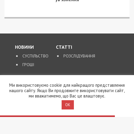
НОВИНИ
СТАТТІ
СУСПІЛЬСТВО
РОЗСЛІДУВАННЯ
ГРОШІ
ЗВОРОТНІЙ ЗВ’ЯЗОК
Ми використовуємо cookie для найкращого представлення
КОНТАКТИ
нашого сайту. Якщо Ви продовжите використовувати сайт,
ми вважатимемо, що Вас це влаштовує.
OK
SUPPORT@49000.COM.UA
© 2026, ВСІ ПРАВА ЗАХИЩЕНІ
49000.COM.UA