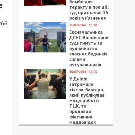
бомби для
е
теракту в поліції:
суд призначив 15
років ув’язнення
966
31/07/2026 - 16:30
Ексначальника
ДСНС Вінниччини
судитимуть за
будівництво
власних будинків
силами
рятувальників
30/07/2026 - 12:00
У Дніпрі
затримали
тікток-блогера,
який публікував
місця роботи
ТЦК, та
продавця
фіктивних
меддовідок