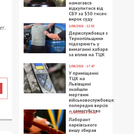
намагався
відкупитися від
СБУ за $50 тисяч:
вирок суду
er
.
2/08/2026 - 12:02
Держслужбовця з
Тернопільщини
підозрюють у
вимаганні хабаря
за вплив на ТЦК
1/08/2026 - 17:47
У приміщенні
ТЦК на
Львівщині
знайшли
мертвим
військовослужбовця:
попередня версія
– самогубство
31/07/2026 - 20:00
Лаборант
харківського
вишу збирав