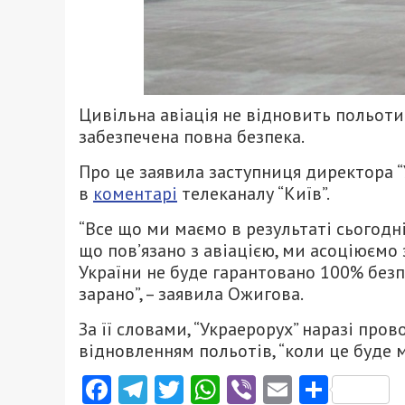
Цивільна авіація не відновить польоти 
забезпечена повна безпека.
Про це заявила заступниця директора 
в
коментарі
телеканалу “Київ”.
“Все що ми маємо в результаті сьогодні
що пов’язано з авіацією, ми асоціюємо 
України не буде гарантовано 100% безп
зарано”, – заявила Ожигова.
За її словами, “Украерорух” наразі пр
відновленням польотів, “коли це буде
Facebook
Telegram
Twitter
WhatsApp
Viber
Email
Поділ