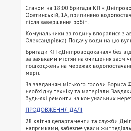
Станом на 18:00 бригада КП « Дніпрово
Осетинській, 1А, припинено водопостач
після завершення робіт.
Комунальники за годину впоралися з ав
Олександрівка). Подачу води на цю ву
Бригади КП «Дніпроводоканал» без ві
за заявками містян на очищення засміч
пошкоджень на мережах водопостачанн
мерії.
За завданням міського голови Бориса Ф
необхідну техніку та матеріали. Завдя
будь-які ремонти на комунальних мере
ПРОДОВЖЕННЯ ДАЛІ
28 квітня департаменти та служби Дні
напрямками, забезпечували життєдіяльн