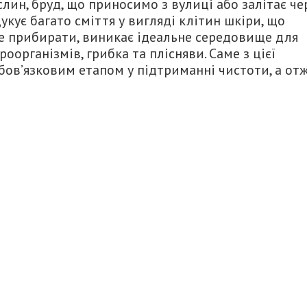
ослин, бруд, що приносимо з вулиці або залітає че
кує багато сміття у вигляді клітин шкіри, що
е прибирати, виникає ідеальне середовище для
організмів, грибка та плісняви. Саме з цієї
бов’язковим етапом у підтриманні чистоти, а отж