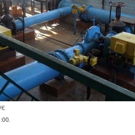
УЄ
:00.