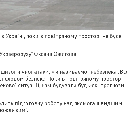
в Україні, поки в повітряному просторі не буде
“Украероруху” Оксана Ожигова
шньої нічної атаки, ми називаємо “небезпека”. Вс
зі словом безпека. Поки в повітряному просторі
екової ситуації, нам будувати будь-які прогнози
оводить підготовчу роботу над якомога швидшим
 можливим”.
итися