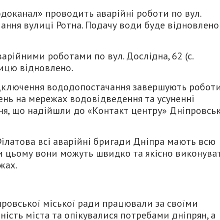
доканал» проводить аварійні роботи по вул.
ання вулиці Ротна. Подачу води буде відновлено
арійними роботами по вул. Дослідна, 62 (с.
лицю відновлено.
дключення вододопостачання завершують робот
ень на мережах водовідведення та усуненні
я, що надійшли до «Контакт центру» Дніпровськ
ілатова всі аварійні бригади Дніпра мають всю
ки цьому вони можуть швидко та якісно виконува
жах.
провської міської ради працювали за своїми
ість міста та опікувалися потребами дніпрян, а