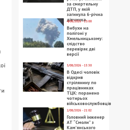
за смертельну
ДТП, у якій
загинула 6-річна
дівчинка
4/08/2026 - 15:00
Вибухи на
полігоні у
Хмельницькому:
слідство
перевіряє дві
и
версії
ої
3/08/2026 - 13:30
В Одесі чоловік
відкрив
стрілянину по
працівниках
ти
ТЦК: поранено
чотирьох
військовослужбовців
2/08/2026 - 21:02
Головний інженер
АТ “Смоли” з
Кам’янського