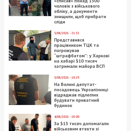
«списав» понад 1500
чоловік з військового
обліку, а документи
знищили, щоб прибрати
сліди
5/08/2026 - 21:31
Представився
працівником ТЦК та
погрожував
“штрафбатом”: у Харкові
на хабарі $10 тисяч
затримали майора ВСП
5/08/2026 - 10:29
На Волині депутат-
посадовець Укрзалізниці
відряджав підлеглих
будувати приватний
будинок
4/08/2026 - 18:00
За $13 тисяч допомагали
військовим втекти зі