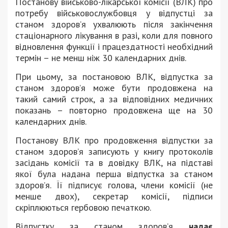
Постанову військово-лікарської комісії (ВЛК) про
потребу військовослужбовця у відпустці за
станом здоров’я ухвалюють після закінчення
стаціонарного лікування в разі, коли для повного
відновлення функції і працездатності необхідний
термін – не менш ніж 30 календарних днів.
При цьому, за постановою ВЛК, відпустка за
станом здоров’я може бути продовжена на
такий самий строк, а за відповідних медичних
показань – повторно продовжена ще на 30
календарних днів.
Постанову ВЛК про продовження відпустки за
станом здоров’я записують у книгу протоколів
засідань комісії та в довідку ВЛК, на підставі
якої була надана перша відпустка за станом
здоров’я. Її підписує голова, члени комісії (не
менше двох), секретар комісії, підписи
скріплюються гербовою печаткою.
Відпустку за станом здоров’я
надає