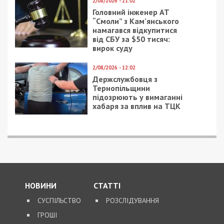
2/08/2026 - 21:02
Головний інженер АТ
“Смоли” з Кам’янського
намагався відкупитися
від СБУ за $50 тисяч:
вирок суду
2/08/2026 - 12:02
Держслужбовця з
Тернопільщини
підозрюють у вимаганні
хабаря за вплив на ТЦК
НОВИНИ
СТАТТІ
СУСПІЛЬСТВО
РОЗСЛІДУВАННЯ
ГРОШІ