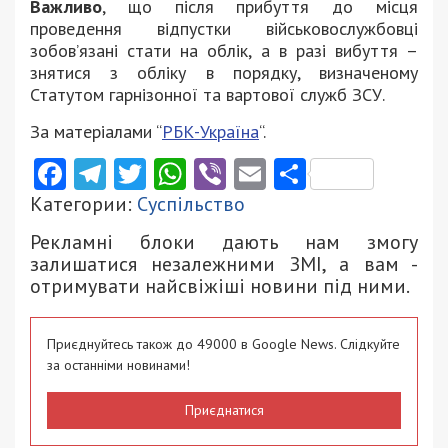
Важливо
, що після прибуття до місця
проведення відпустки військовослужбовці
зобов’язані стати на облік, а в разі вибуття –
знятися з обліку в порядку, визначеному
Статутом гарнізонної та вартової служб ЗСУ.
За матеріалами “
РБК-Україна
“.
Facebook
Telegram
Twitter
WhatsApp
Viber
Email
Поділити
Категории:
Суспільство
Рекламні блоки дають нам змогу
залишатися незалежними ЗМІ, а вам -
отримувати найсвіжіші новини під ними.
Приєднуйтесь також до 49000 в Google News. Слідкуйте
за останніми новинами!
Приєднатися