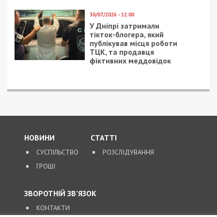
залишатися незалежними ЗМІ, а вам -
отримувати найсвіжіші новини під ними.
Приєднуйтесь також до 49000 в Google News. Слідкуйте
за останніми новинами!
Приєднатися
Читайте також
Предыдущая статья:
Дніпрян просять допомогти купити
нашим воїнам позашляховик
Следующая статья:
Статус УБД получат не все участники