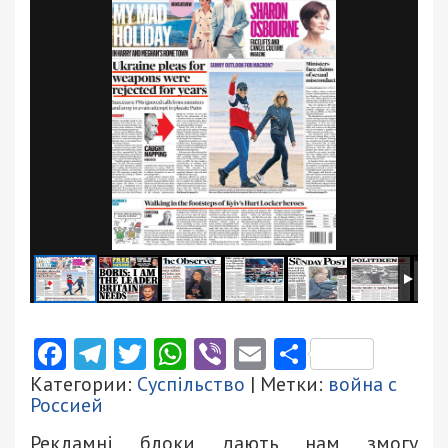
Facebook
Telegram
Twitter
WhatsApp
Viber
Email
Поділити
Категории:
Суспільство
| Метки:
война с
Россией
Рекламні блоки дають нам змогу