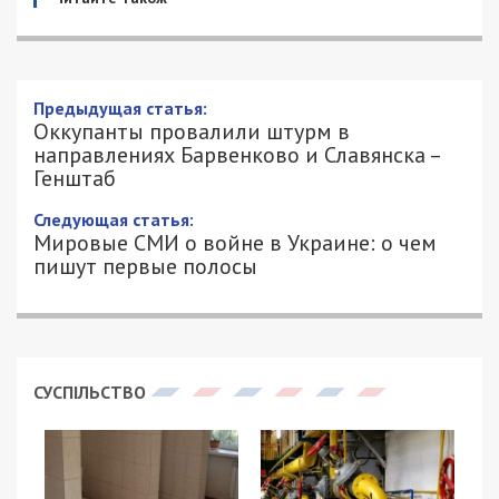
Оккупанты провалили штурм в
направлениях Барвенково и Славянска
– Генштаб
25/04/2022 - 11:48
ЕЛЕНА КОВАЛЕНКО - СПЕЦИАЛЬНО
1628
ДЛЯ 49000.COM.UA
Начались 61 сутки героического противостояния
украинского народа российскому военному
вторжению.
Как сообщается в утренней сводке Генштаба, на
слобожанском направлении российские
оккупанты продолжают обстрелы из ствольной
артиллерии и реактивных систем залпового огня