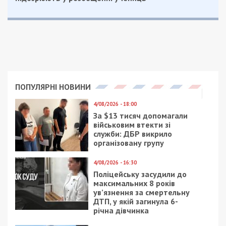
Общие боевые потери россиян с 24 февраля по
24 апреля ориентировочно составили:
– около 21 900 личного состава;
– 884 танка;
– 2258 боевых бронированных машин;
– 411 артиллерийских систем;
– 149 РСЗО;
– 69 средств ПВО;