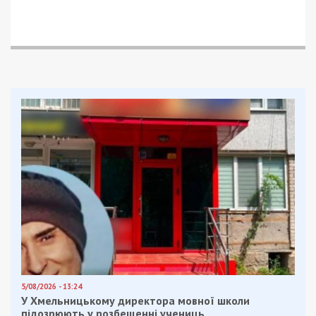
направлениях враг активных действий не
проводил, существенных изменений в положении
и деятельности подразделений противника, что
обеспечивает охрану украино-белорусского и
украино-российского участков государственной
границы Украины не выявлено.
Силы обороны Украины наносят противнику
значительные потери. Только на территории
Донецкой и Луганской областей за минувшие
сутки отбиты семь атак врага, уничтожены 13
танков, три артиллерийские системы, 17 единиц
бронированной техники, четыре боевых
бронированных машин, 18 единиц
автомобильной техники и четыре
топливозаправщика. Подразделениями
противовоздушной обороны, в указанном
районе, были сбиты три беспилотных
летательных аппарата типа «Орлан-10».