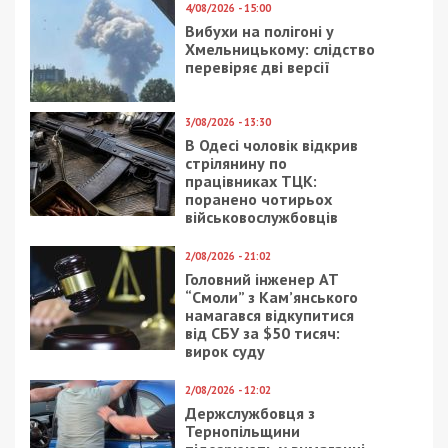
– 181 самолет;
– 154 вертолета;
– 1566 единиц автомобильной техники;
– 8 кораблей/катеров;
– 76 цистерн с ГСМ;
– 201 БПЛА оперативно-тактического уровня;
– 28 единиц спецтехники;
– 4 пусковые установки ОТРК/ТРК.