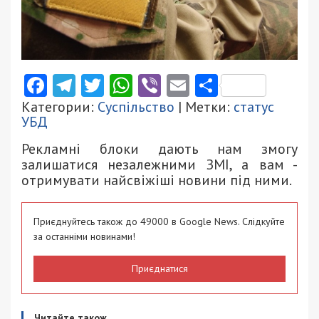
Facebook
Telegram
Twitter
WhatsApp
Viber
Email
Поділити
Категории:
Суспільство
| Метки:
статус
УБД
Рекламні блоки дають нам змогу
залишатися незалежними ЗМІ, а вам -
отримувати найсвіжіші новини під ними.
Приєднуйтесь також до 49000 в Google News. Слідкуйте
за останніми новинами!
Приєднатися
Читайте також