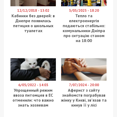
по Харькову, Карасовке, Прудянке и
Коробочкино.
На направлениях Изюм – Барвенково и Изюм –
Славянск враг пытался провести штурмовые
действия, успеха не имел, совершал обстрелы в
районах населенных пунктов Большая
Камышеваха, Вернополье и Новая Дмитровка.
На донецком и таврическом направлениях
противник совершал артиллерийские обстрелы
позиций Вооруженных Сил Украины. В Мариуполе
враг наносил ракетно-бомбовые удары по
позициям наших войск на территории завода
«Азовсталь». Ведет штурмовые действия
населенного пункта Попасная.
На южнобужском направлении враг обстреливал
позиции наших войск в районах населенных
пунктов Княжевка и Николаевка.
На волынском, полесском и северском