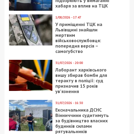
Facebook
Telegram
Twitter
WhatsApp
Viber
Email
Поділити
Категории:
Суспільство
| Метки:
война с
Россией
Рекламні блоки дають нам змогу