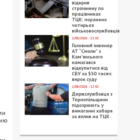
відкрив
стрілянину по
працівниках
ТЦК: поранено
чотирьох
військовослужбовців
2/08/2026 - 21:02
Головний інженер
АТ “Смоли” з
Кам’янського
намагався
відкупитися від
СБУ за $50 тисяч:
вирок суду
2/08/2026 - 12:02
Держслужбовця з
Тернопільщини
підозрюють у
вимаганні хабаря
ми
за вплив на ТЦК
нию