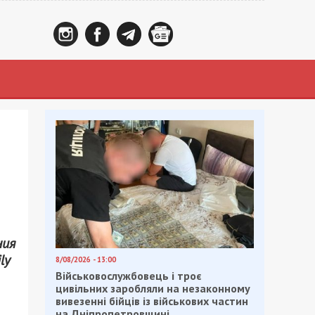
ния
ly
8/08/2026 - 13:00
Військовослужбовець і троє
цивільних заробляли на незаконному
вивезенні бійців із військових частин
на Дніпропетровщині