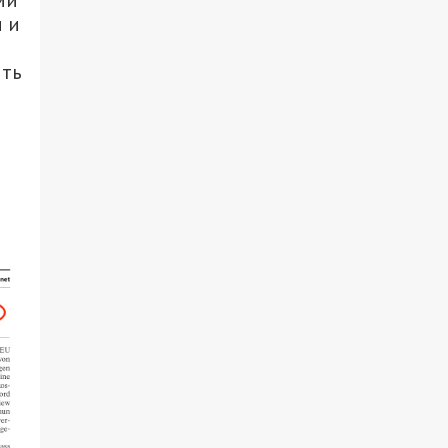
ми
 и
ить