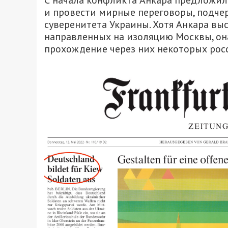
С начала конфликта Анкара предложи
и провести мирные переговоры, подче
суверенитета Украины. Хотя Анкара вы
направленных на изоляцию Москвы, она
прохождение через них некоторых росс