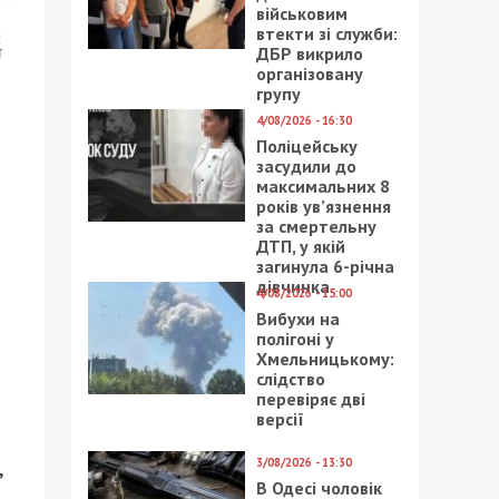
військовим
втекти зі служби:
ДБР викрило
організовану
групу
4/08/2026 - 16:30
Поліцейську
засудили до
максимальних 8
років ув’язнення
за смертельну
ДТП, у якій
загинула 6-річна
дівчинка
4/08/2026 - 15:00
Вибухи на
полігоні у
Хмельницькому:
слідство
перевіряє дві
версії
,
3/08/2026 - 13:30
В Одесі чоловік