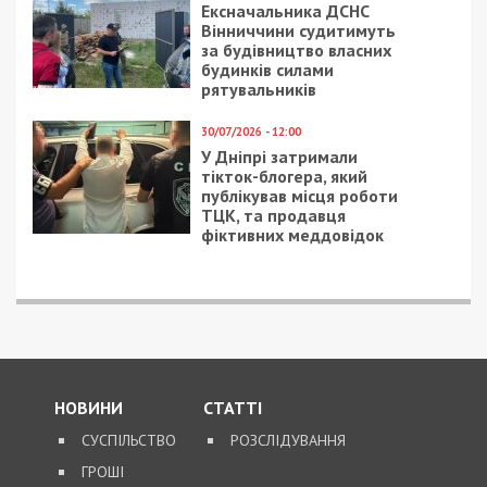
Тростянец, Ахтырка, Полтава, частью сил – на
Прилуки и Киев.
В районе Харькова подразделения из состава 6
общевойсковой армии и северного флота
активных действий не проводили. Основные
усилия оккупантов сосредоточивались на
блокировании города Харькова, уничтожении его
гражданской инфраструктуры и ведении
разведки позиций Вооруженных Сил Украины.
Зафиксировано проведение воздушной разведки
с использованием БПЛА Орлан-10ˮ.
В направлении Изюма враг пытается
действовать в районах населенных пунктов
Балаклея, Гусаровка, Волобуевка, Петровское,
Протопоповка, Савинцы, Веселое, Изюм,
Снежковка, Топольское, Бахтын, Капитоловка.
Активные наступательные действия не
отмечены, осуществляется перегруппировка и
логистическое обеспечение войск. Враг нанес