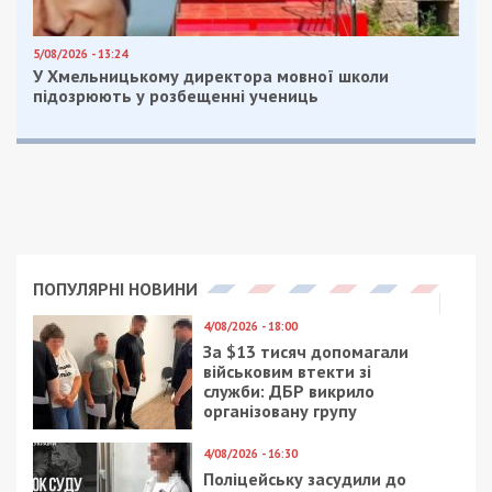
В ходе ведения боевых действий противник
продолжает нести значительные потери в
личном составе и технике. Для приема раненых
военнослужащих оккупационных войск
используется сеть здравоохранительных
учреждений города Гомель и Гомельской
области республики Беларусь. Преимущественно
для оказания медицинской помощи оккупантам
используются больницы, содержащие
операционные отделения. Плановые операции
для гражданского населения не производятся.
Для восполнения потерь группировки
Восточного военного округа на территорию
республики Беларусь переброшены отдельные
подразделения 155-й отдельной бригады
морской пехоты (Владивосток) и 40-й отдельной
бригады морской пехоты (Петропавловск-
Камчатский).
На Северском направлении враг силами