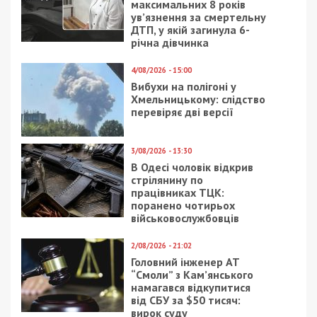
отдельных подразделений Центрального
военного округа пытается действовать в
районах населенных пунктов Любеч, Славутич,
Ковпита, Золотинка, Мена, Нежин, Браница,
Калита, Богдановка, Лукаши, Ромны,
Недригайлов. Активных наступательных
действий не производил.
Продолжается частичная блокировка города
Чернигова, враг производит артиллерийские
обстрелы густонаселенных районов. Силами к
трем бригадам пытается удерживать оборонные
позиции в районах населенных пунктов Любеч,
Михайло-Коцюбинское, Якубовка, Шестовица,
Золотинка, Ягодное, Лукашовка, Киселевка.
Существенные изменения в составе и характере
действий врага не отмечены.
В направлении Бровары захватчик действует
силами до трех бригад. Пытается
контролировать рубеж в районах населенных