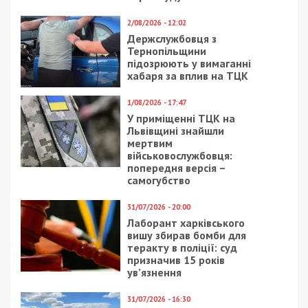
пунктов Марковцы, Заворичи, Рудня, Богдановка,
Залесье, Михайловка, Светильник, Победа,
Рудницкое, Большой Круполь, Малый Круполь,
Петровка. Активных действий войска оккупантов
не проводили. Противник не отказывается от
проведения наступательных действий в Киев и
пытается осуществить перегруппировку боевых
подразделений.
На Слобожанском направлении определенными
силами Западного военного округа активных
наступательных действий не проводил. Ромны,
Талалаевка.
По направлению на Сумы и Ахтырку
подразделения из состава 1-й танковой армии
противника активных наступательных действий
не ведут, сосредотачивают усилия на
блокировке города Сумы. Враг пытается
осуществить подготовку к наступательным
действиям в направлении населенных пунктов