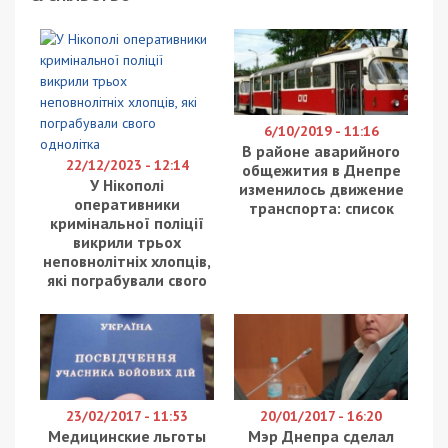
Российские оккупационные войска пытаются
продолжать стратегическую наступательную
операцию против Украины. Главные задачи
разгрома группировок Вооруженных Сил
Украины, окружения Киева, выхода на
административные границы Донецкой и
Луганской областей и установления контроля
над левобережной частью Украины не
выполнены. Частично врагом достигнута цель на
Донецком направлении. Противник остановлен в
направлении Николаева.
Враг продолжает нанесение ракетно-бомбовых
ударов по объектам военной и гражданской
инфраструктуры с применением высокоточной,
по заявлениям России, оружия и неуправляемых
авиационных бомб.
С начала боевых действий противник нанес 291
ракетный удар, применено 459 ракет наземного,
морского и воздушного базирования, провел