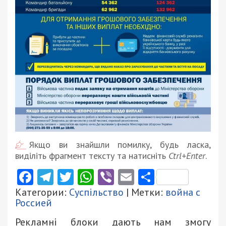
Якщо ви знайшли помилку, будь ласка,
виділіть фрагмент тексту та натисніть
Ctrl+Enter
.
Facebook
Telegram
Twitter
WhatsApp
Viber
Email
Поділити
Категории:
Суспільство
| Метки:
война с
Россией
Рекламні блоки дають нам змогу