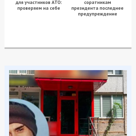
1403 авиационных налета.
Основными наземными целями русских
захватчиков стали украинские города и села, а
именно объекты производственной
инфраструктуры, школы, больницы,
национальные исторические и религиозные
святыни, густонаселенные жилые кварталы.
На Волынском направлении существенных
изменений в обстановке не произошло.
На Полесском направлении отдельные
подразделения оккупантов занимают оборону в
районах населенных пунктов Полесское,
Кропивня, Захаровка, Олива, Жовтневое,
Озерщина, Липовка, Копылов, Мотыжин, Бузова,
Гореничи, Буча, Демидов.
В районе северо-западнее Чернобыля
захватчики развернули тыловой район
группировки войск Восточного военного округа.