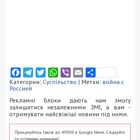
Facebook
Telegram
Twitter
WhatsApp
Viber
Email
Поділити
Категории:
Суспільство
| Метки:
война с
Россией
Рекламні блоки дають нам змогу
залишатися незалежними ЗМІ, а вам -
отримувати найсвіжіші новини під ними.
Приєднуйтесь також до 49000 в Google News. Слідкуйте
за останніми новинами!