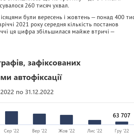
увалося 260 тисяч ухвал.
місяцями були вересень і жовтень — понад 400 ти
річчі 2021 року середня кількість постанов
річчі ця цифра збільшилася майже втричі —