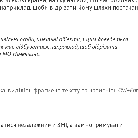
 військові країни, на яку напали, під час бойових 
наприклад, щоби відрізати йому шляхи постачан
вільні особи, цивільні об’єкти, з цим доведеться
к має відбуватися, наприклад, щоб відрізати
а МО Німеччини.
а, виділіть фрагмент тексту та натисніть
Ctrl+Ent
итися
атися незалежними ЗМІ, а вам - отримувати