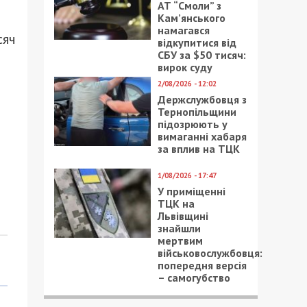
АТ “Смоли” з
Кам’янського
намагався
сяч
відкупитися від
СБУ за $50 тисяч:
вирок суду
2/08/2026 - 12:02
Держслужбовця з
Тернопільщини
підозрюють у
вимаганні хабаря
за вплив на ТЦК
1/08/2026 - 17:47
У приміщенні
ТЦК на
Львівщині
знайшли
мертвим
військовослужбовця:
попередня версія
– самогубство