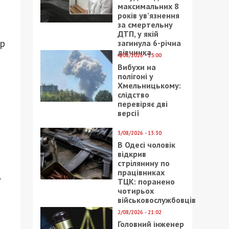
максимальних 8
років ув’язнення
за смертельну
ДТП, у якій
ер
загинула 6-річна
дівчинка
4/08/2026 - 15:00
Вибухи на
полігоні у
Хмельницькому:
слідство
перевіряє дві
версії
3/08/2026 - 13:30
В Одесі чоловік
відкрив
стрілянину по
працівниках
ь
ТЦК: поранено
чотирьох
військовослужбовців
2/08/2026 - 21:02
Головний інженер