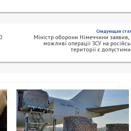
ті майже 100 будинків
и
.COM.UA
паводок через скид води на Дніпровському каск
підтопленими залишаються 89 будинків та 203
вір’я. Найбільше — на вулиці Перевіз в Амур-
ож підтопленою залишається Набережна.
івці — 55. Ще 33 дачі опинились у воді в
іння, з яких 86 — в Курилівці, 51 — в Обухівці 