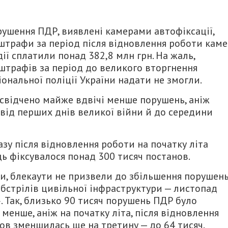
рушення ПДР, виявлені камерами автофіксації,
 штрафи за період після відновлення роботи кам
дії сплатили понад 382,8 млн грн. На жаль,
штрафів за період до великого вторгнення
ональної поліції України надати не змогли.
асвідчено майже вдвічі менше порушень, аніж
 від перших днів великої війни й до середини
у після відновлення роботи на початку літа
ць фіксувалося понад 300 тисяч постанов.
ди, блекаути не призвели до збільшення порушен
обстрілів цивільної інфраструктури — листопад
 Так, близько 90 тисяч порушень ПДР було
 менше, аніж на початку літа, після відновлення
нов зменшилась ще на третину — до 64 тисяч.