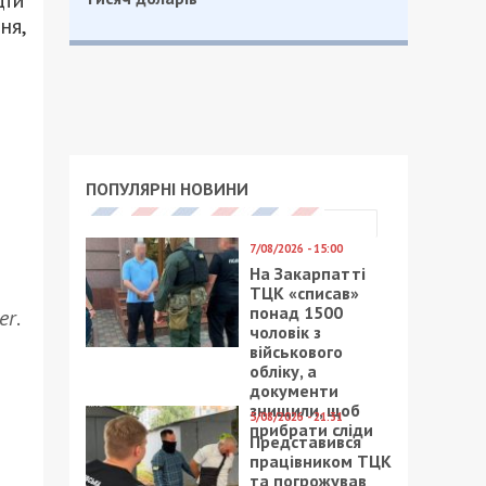
дій
ня,
ПОПУЛЯРНІ НОВИНИ
7/08/2026 - 15:00
На Закарпатті
ТЦК «списав»
понад 1500
er
.
чоловік з
військового
обліку, а
документи
знищили, щоб
5/08/2026 - 21:31
прибрати сліди
Представився
працівником ТЦК
та погрожував