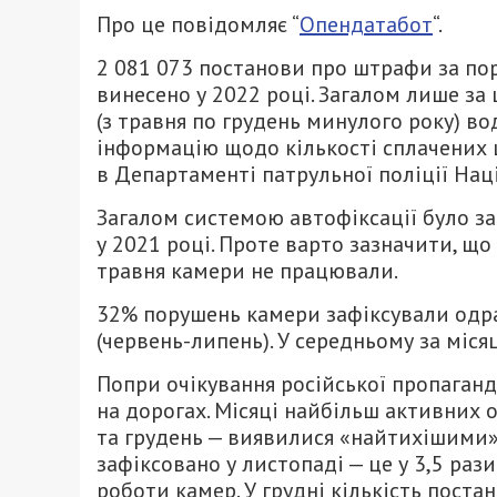
Про це повідомляє “
Опендатабот
“.
2 081 073 постанови про штрафи за по
винесено у 2022 році. Загалом лише за
(з травня по грудень минулого року) во
інформацію щодо кількості сплачених 
в Департаменті патрульної поліції Наці
Загалом системою автофіксації було з
у 2021 році. Проте варто зазначити, що
травня камери не працювали.
32% порушень камери зафіксували одраз
(червень-липень). У середньому за міся
Попри очікування російської пропаган
на дорогах. Місяці найбільш активних 
та грудень — виявилися «найтихішими».
зафіксовано у листопаді — це у 3,5 рази
роботи камер. У грудні кількість поста