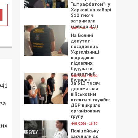
“штрафбатом”: у
Харкові на хабарі
$10 тисяч
затримали
майора ВСП
5/08/2026 - 10:29
На Волині
депутат-
посадовець
Укрзалізниці
відряджав
підлеглих
будувати
приватний
4/08/2026 - 18:00
будинок
За $13 тисяч
041
допомагали
військовим
втекти зі служби:
за
ДБР викрило
організовану
групу
4/08/2026 - 16:30
ких
Поліцейську
засудили до