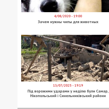
2 в Самарівці. Також водою залило 0,3 г
Всього підтоплено 204 ділянки (203 пр
будівель (89 садових будинків).
Наразі в області залишається помаран
За матеріалами сайту “
ДніпроТВ
“.
Facebook
Telegram
Twitter
WhatsApp
Viber
Email
Поділ
Категории:
Суспільство
Рекламні блоки дають нам змогу залиш
найсвіжіші новини під ними.
Приєднуйтесь також до 49000 в Google News. Слідкуйт
Читайте також