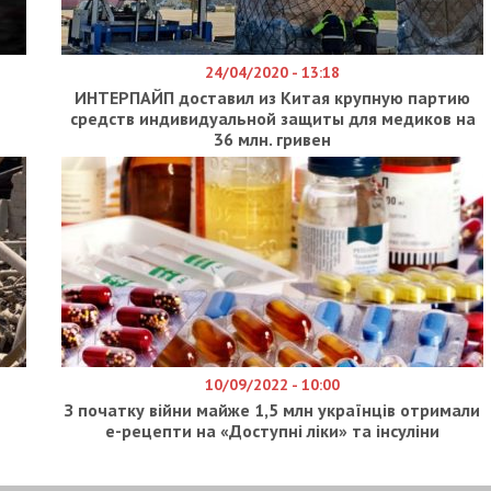
а сільгоспугідь.
иватних домоволодінь та база відпочинку), 89
чевий рівень небезпеки.
итися
атися незалежними ЗМІ, а вам - отримувати
е за останніми новинами!
Приєднатися