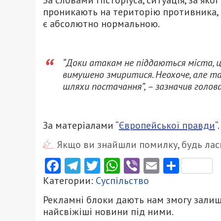
За словами Пісторіуса, ситуація, за якої
проникають на територію противника, 
є абсолютно нормальною.
“Доки атакам не піддаються міста, ци
вимушено змиритися. Неохоче, але та
шляхи постачання”, – зазначив голов
За матеріалами “
Європейської правди
“.
Якщо ви знайшли помилку, будь ласк
Facebook
Telegram
Twitter
WhatsApp
Viber
Email
Поділ
Категории:
Суспільство
Рекламні блоки дають нам змогу залиш
найсвіжіші новини під ними.