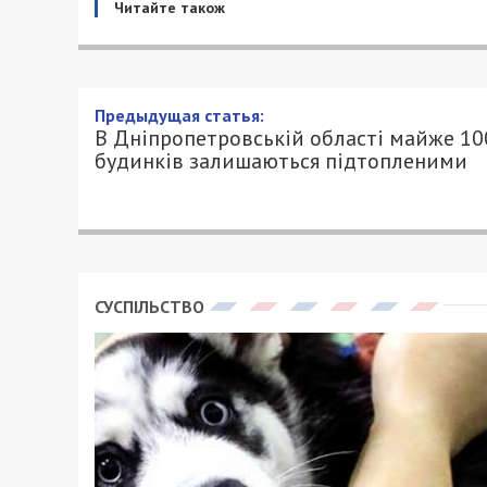
Читайте також
В Дніпропетровській облас
залишаються підтопленим
21/04/2023 - 10:30
ПЕТРО ЩУКІН - СПЕЦИАЛЬНО ДЛЯ 49000
На Дніпропетровщині триває весняний 
водосховищ. У ДСНС повідомляють, що 
приватних домоволодіння.
У Дніпрі затоплено 1 будинок та 64 под
Нижньодніпровському районі (35). Так
Найбільше будинків підтоплено в Курил
Курилівці.
Затопленими залишаються 203 домоволод