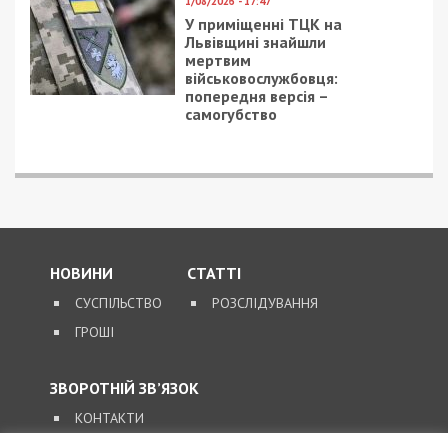
1/08/2026 - 17:47
У приміщенні ТЦК на
Львівщині знайшли
мертвим
військовослужбовця:
попередня версія –
самогубство
НОВИНИ
СТАТТІ
СУСПІЛЬСТВО
РОЗСЛІДУВАННЯ
ГРОШІ
ЗВОРОТНІЙ ЗВ’ЯЗОК
КОНТАКТИ