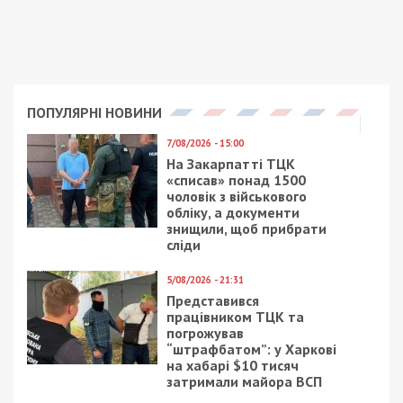
ПОПУЛЯРНІ НОВИНИ
7/08/2026 - 15:00
На Закарпатті ТЦК
«списав» понад 1500
чоловік з військового
обліку, а документи
знищили, щоб прибрати
сліди
5/08/2026 - 21:31
Представився
працівником ТЦК та
погрожував
“штрафбатом”: у Харкові
на хабарі $10 тисяч
затримали майора ВСП