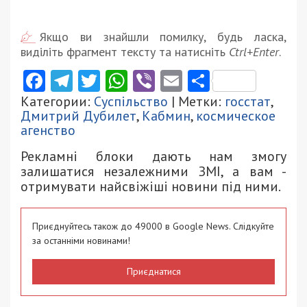
Якщо ви знайшли помилку, будь ласка,
виділіть фрагмент тексту та натисніть
Ctrl+Enter
.
Facebook
Telegram
Twitter
WhatsApp
Viber
Email
Поділити
Категории:
Суспільство
| Метки:
госстат
,
Дмитрий Дубилет
,
Кабмин
,
космическое
агенство
Рекламні блоки дають нам змогу
залишатися незалежними ЗМІ, а вам -
отримувати найсвіжіші новини під ними.
Приєднуйтесь також до 49000 в Google News. Слідкуйте
за останніми новинами!
Приєднатися