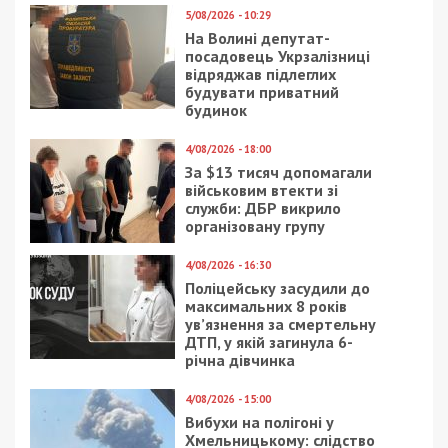
5/08/2026 - 10:29
На Волині депутат-
посадовець Укрзалізниці
відряджав підлеглих
будувати приватний
будинок
4/08/2026 - 18:00
За $13 тисяч допомагали
військовим втекти зі
служби: ДБР викрило
організовану групу
4/08/2026 - 16:30
Поліцейську засудили до
максимальних 8 років
ув’язнення за смертельну
ДТП, у якій загинула 6-
річна дівчинка
4/08/2026 - 15:00
Вибухи на полігоні у
Хмельницькому: слідство