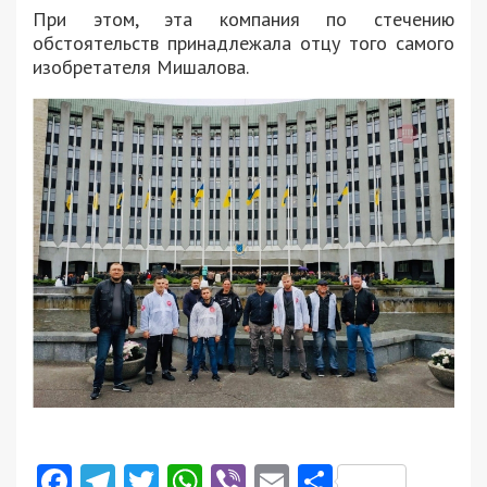
При этом, эта компания по стечению
обстоятельств принадлежала отцу того самого
изобретателя Мишалова.
Facebook
Telegram
Twitter
WhatsApp
Viber
Email
Поділити