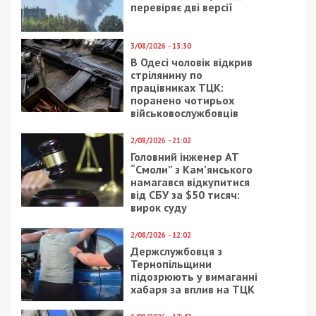
перевіряє дві версії
3/08/2026 - 13:30
В Одесі чоловік відкрив
стрілянину по
працівниках ТЦК:
поранено чотирьох
військовослужбовців
2/08/2026 - 21:02
Головний інженер АТ
“Смоли” з Кам’янського
намагався відкупитися
від СБУ за $50 тисяч:
вирок суду
2/08/2026 - 12:02
Держслужбовця з
Тернопільщини
підозрюють у вимаганні
хабаря за вплив на ТЦК