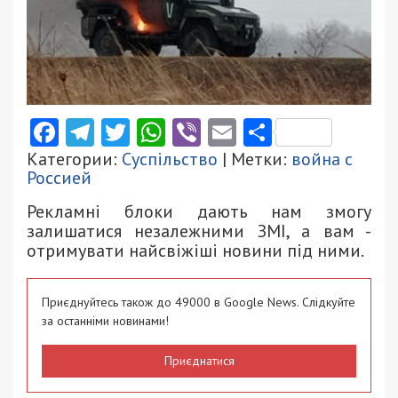
Facebook
Telegram
Twitter
WhatsApp
Viber
Email
Поділити
Категории:
Суспільство
| Метки:
война с
Россией
Рекламні блоки дають нам змогу
залишатися незалежними ЗМІ, а вам -
отримувати найсвіжіші новини під ними.
Приєднуйтесь також до 49000 в Google News. Слідкуйте
за останніми новинами!
Приєднатися