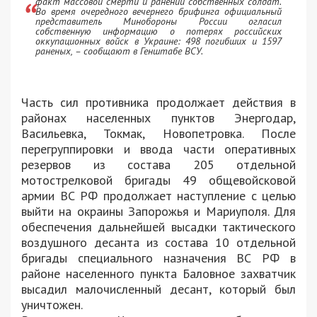
факт массовой смерти и ранений собственных солдат.
Во время очередного вечернего брифинга официальный
представитель Минобороны России огласил
собственную информацию о потерях российских
оккупационных войск в Украине: 498 погибших и 1597
раненых, – сообщают в Генштабе ВСУ.
Часть сил противника продолжает действия в
районах населенных пунктов Энергодар,
Васильевка, Токмак, Новопетровка. После
перегруппировки и ввода части оперативных
резервов из состава 205 отдельной
мотострелковой бригады 49 общевойсковой
армии ВС РФ продолжает наступление с целью
выйти на окраины Запорожья и Мариуполя. Для
обеспечения дальнейшей высадки тактического
воздушного десанта из состава 10 отдельной
бригады специального назначения ВС РФ в
районе населенного пункта Баловное захватчик
высадил малочисленный десант, который был
уничтожен.