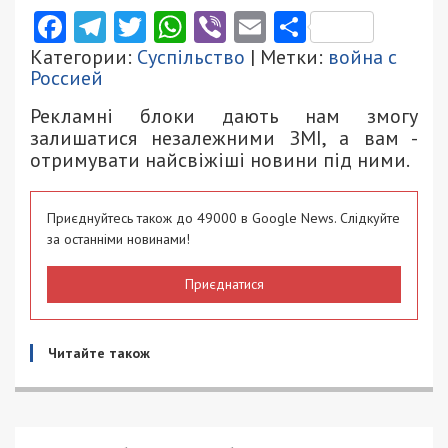
Facebook
Telegram
Twitter
WhatsApp
Viber
Email
Поділити
Категории:
Суспільство
| Метки:
война с
Россией
Рекламні блоки дають нам змогу
залишатися незалежними ЗМІ, а вам -
отримувати найсвіжіші новини під ними.
Приєднуйтесь також до 49000 в Google News. Слідкуйте
за останніми новинами!
Приєднатися
Читайте також