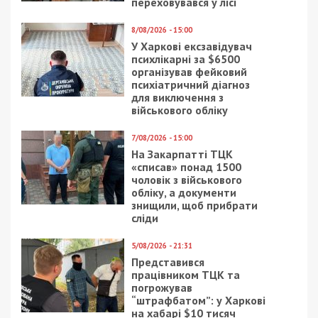
СУСПІЛЬСТВО
2/04/2020 - 10:30
28/03/2017 - 14:25
Коронавирус в Днепре:
В Павлограде
как будут хоронить
похоронили киллера,
умерших
стрелявшего в
Вороненкова