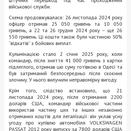
штучних перешкод під час проходження
військової служби.
Схема продовжувалася: 26 листопада 2024 року
офіцер отримав 25 050 гривень та 10 050
гривень, а 22 та 26 грудня 2024 року – ще 26
550 гривень. Ці кошти також були частиною 30%
“відкатів” з бойових виплат.
Кульмінацією стало 2 січня 2025 року, коли
командир, після зняття 41 000 гривень з картки
підлеглого, отримав цю суму готівкою в Одесі та
був затриманий безпосередньо після скоєння
злочину. У нього вилучили неправомірну вигоду.
Крім того, слідство встановило, що 21
листопада 2024 року, після отримання 2200
доларів США, командир військової частини
використав частину цих та інших незаконно
отриманих коштів для легалізації: він уклав усну
угоду про купівлю автомобіля VOLKSWAGEN
PASSAT 2012 року випуску за 7800 доларів США