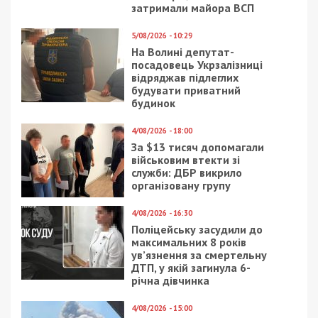
28/05/2021 - 22:00
14/03/2021 - 7:59
В Днепре показали,
Коронавирус в Днепре:
как выглядит
статистика на 14
территория над
марта
бывшим Метизным
заводом с высоты
птичьего полета: фото