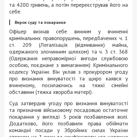
та 4200 гривень, а потім перереєстрував його на
себе.
Вирок суду та покарання
Офіцер визнав себе винним у вчиненні
кримінальних правопорушень, передбачених ч. 1
ст. 209 (Легалізація (відмивання) майна,
одержаного злочинним шляхом) та ч. 3 ст. 368
(Одержання неправомірної вигоди службовою
особою, поєднане з вимаганням) Кримінального
кодексу України. Він уклав з прокурором угоду
про визнання винуватості та щиро каявся у
вчиненому, посилаючись на тяжкі сімейні
обставини (тяжка хвороба матері).
Суд затвердив угоду про визнання винуватості
та призначив військовому посадовцю остаточне
покарання у вигляді 3 років позбавлення волі.
Додатково, його позбавили права обіймати
командні посади у Збройних силах України
строком на 3 роки та конфіскували усе належне