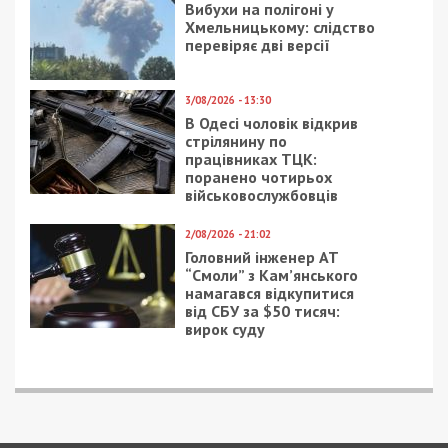
9/08/2026 - 11:57
Справа “ПриватБанку”: Ігоря Коломойського та його
спільників судитимуть за заволодіння 9,2 млрд грн
ПОПУЛЯРНІ НОВИНИ
8/08/2026 - 21:00
На Буковині чоловік
поранив двох
поліцейських під час
обшуку та 11 днів
переховувався у лісі