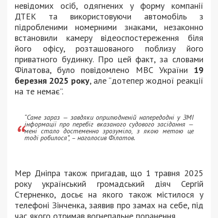
невідомих осіб, одягнених у форму компанії
ДТЕК та використовуючи автомобіль з
підробленими номерними знаками, незаконно
встановили камеру відеоспостереження біля
його офісу, розташованого поблизу його
приватного будинку. Про цей факт, за словами
Філатова, було повідомлено МВС України
19
березня 2025 року
, але “дотепер жодної реакції
на те немає”.
“Саме зараз — завдяки оприлюдненій напередодні у ЗМІ
інформації про перебіг вказаного судового засідання —
мені стало достеменно зрозуміло, з якою метою це
тоді робилося”, – наголосив Філатов.
Мер Дніпра також пригадав, що 1 травня 2025
року український громадський діяч Сергій
Стерненко, досьє на якого також містилося у
телефоні Зінченка, заявив про замах на себе, під
час якого отримав вогнепальне поранення.