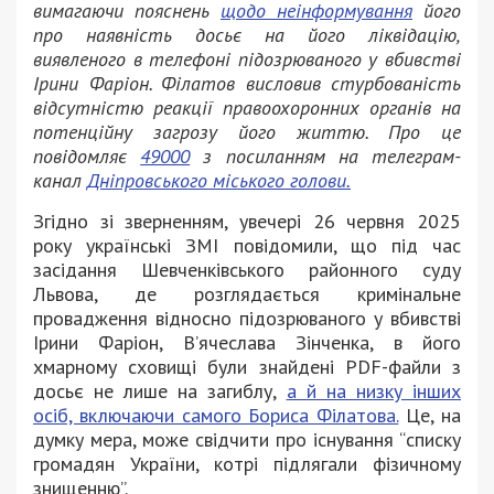
вимагаючи пояснень
щодо неінформування
його
про наявність досьє на його ліквідацію,
виявленого в телефоні підозрюваного у вбивстві
Ірини Фаріон. Філатов висловив стурбованість
відсутністю реакції правоохоронних органів на
потенційну загрозу його життю. Про це
повідомляє
49000
з посиланням на телеграм-
канал
Дніпровського міського голови.
Згідно зі зверненням, увечері 26 червня 2025
року українські ЗМІ повідомили, що під час
засідання Шевченківського районного суду
Львова, де розглядається кримінальне
провадження відносно підозрюваного у вбивстві
Ірини Фаріон, В’ячеслава Зінченка, в його
хмарному сховищі були знайдені PDF-файли з
досьє не лише на загиблу,
а й на низку інших
осіб, включаючи самого Бориса Філатова.
Це, на
думку мера, може свідчити про існування “списку
громадян України, котрі підлягали фізичному
знищенню”.