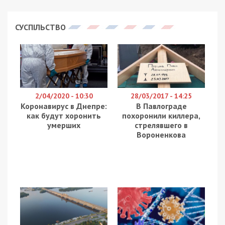
Вдень 27 червня 2025 року армія РФ завдала
удару попередньо балістичними ракетами по
місту Самар (колишній Новомосковськ)
Дніпропетровської області. Внаслідок атаки
виникла пожежа, є загиблі та поранені. Про це
повідомляє
49000
з посиланням на
Дніпропетровську обласну військову
адміністрацію.
За даними ДніпроОВА, наразі відомо про 4