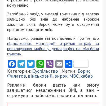
йому майно.
Запобіжний захід у вигляді тримання під вартою
залишено без змін до набрання вироком
законної сили. Вирок може бути оскаржений
протягом тридцяти днів.
Нагадаємо, раніше ми повідомляли про те, що
підполковник Нацгвардії отримав штраф за
приховування майна у деклараціях на мільйони
гривень.
Facebook
Telegram
Twitter
WhatsApp
Viber
Email
Поділити
Категории:
Суспільство
| Метки:
Борис
Филатов
,
військовий
,
вирок
,
МВС
,
хабар
Рекламні блоки дають нам змогу
залишатися незалежними ЗМІ, а вам -
отримувати найсвіжіші новини під ними.