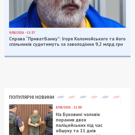
Приєднатися
Читайте також
Предыдущая статья:
Масштабне розкрадання на “Укрзалізниці”:
викрито схему на 15 млн грн, п’ятьом
особам повідомлено про підозру
Следующая статья:
Командир військової частини на Одещині
отримав 3 роки тюрми за побори з
бойових виплат солдатів