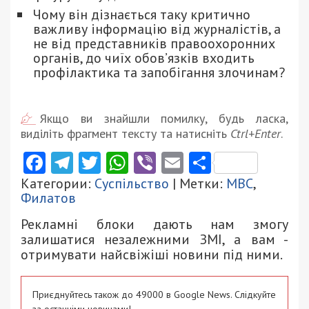
Чому він дізнається таку критично
важливу інформацію від журналістів, а
не від представників правоохоронних
органів, до чиїх обов’язків входить
профілактика та запобігання злочинам?
Якщо ви знайшли помилку, будь ласка,
виділіть фрагмент тексту та натисніть
Ctrl+Enter
.
Facebook
Telegram
Twitter
WhatsApp
Viber
Email
Поділити
Категории:
Суспільство
| Метки:
МВС
,
Филатов
Рекламні блоки дають нам змогу
залишатися незалежними ЗМІ, а вам -
отримувати найсвіжіші новини під ними.
Приєднуйтесь також до 49000 в Google News. Слідкуйте