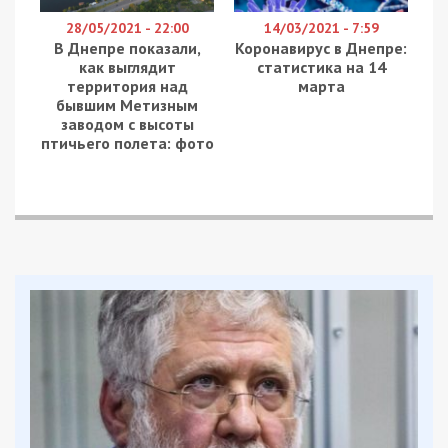
загиблих та 17 поранених. Більшість поранених
госпіталізовані. Двоє чоловіків та жінка – у
важкому стані. Решта знаходиться в стані
середньої тяжкості.
Інформація щодо постраждалих та наслідків
ракетної атаки уточнюється.
Нагадаємо, раніше ми повідомляли про те, що
ворог атакував Дніпро і Самар ракетами.
Facebook
Telegram
Twitter
WhatsApp
Viber
Email
Поділити
Категории:
Головне за день
,
Суспільство
|
Метки:
війна
,
ракетний удар
Рекламні блоки дають нам змогу
залишатися незалежними ЗМІ, а вам -
отримувати найсвіжіші новини під ними.
Приєднуйтесь також до 49000 в Google News. Слідкуйте
за останніми новинами!