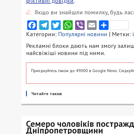
фіктивні довідки
.
Якщо ви знайшли помилку, будь ласк
Facebook
Telegram
Twitter
WhatsApp
Viber
Email
Поділ
Категории:
Популярні новини
| Метки:
Рекламні блоки дають нам змогу залиш
найсвіжіші новини під ними.
Приєднуйтесь також до 49000 в Google News. Слідкуйт
Читайте також
Семеро чоловіків постражд
Дніпропетровщини