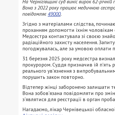
На Чернігівщині суд виніс вирок 62-річній
Вона з 2022 року працює медичною сестро
повідомляє
49000
.
Згідно з матеріалами слідства, починаю
проханням допомогти їхнім чоловікам 
Медсестра контактувала зі своєю знай
радіаційного захисту населення. Запит
погоджувалась, але за умовою оплати п
31 березня 2025 року медсестра визнала
прокурором. Суддя призначив їй п’ять р
реального ув’язнення з випробувальним
порушить закон повторно.
Відтепер жінці заборонено залишати те
Вона зобов’язана повідомляти про змін
з’являтися для реєстрації в орган проба
Нагадаємо, лікар Чернівецької обласно