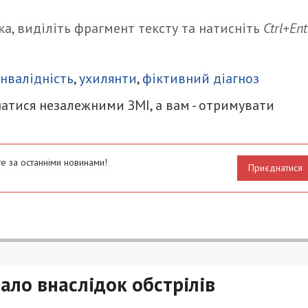
а, виділіть фрагмент тексту та натисніть
Ctrl+Ent
итися
інвалідність
,
ухилянти
,
фіктивний діагноз
атися незалежними ЗМІ, а вам - отримувати
е за останніми новинами!
Приєднатися
ало внаслідок обстрілів