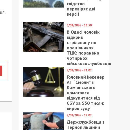
слідство
перевіряє дві
er
.
версії
3/08/2026 - 13:30
В Одесі чоловік
відкрив
стрілянину по
працівниках
ТЦК: поранено
чотирьох
військовослужбовців
2/08/2026 - 21:02
Головний інженер
АТ “Смоли” з
Кам’янського
намагався
відкупитися від
СБУ за $50 тисяч:
вирок суду
2/08/2026 - 12:02
Держслужбовця з
Тернопільщини