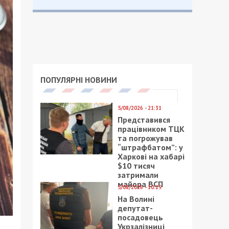
ПОПУЛЯРНІ НОВИНИ
5/08/2026 - 21:31
Представився
працівником ТЦК
та погрожував
“штрафбатом”: у
Харкові на хабарі
$10 тисяч
затримали
майора ВСП
5/08/2026 - 10:29
На Волині
депутат-
посадовець
Укрзалізниці