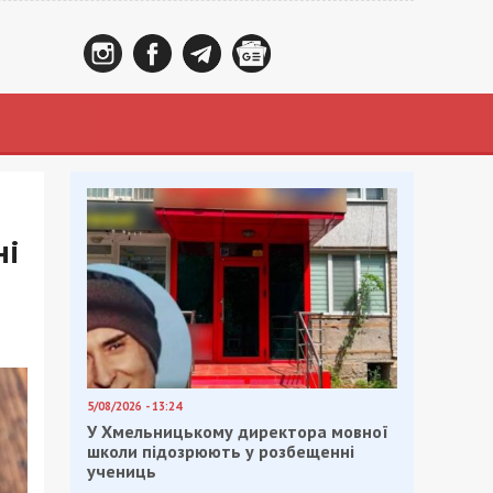
ні
5/08/2026 - 13:24
У Хмельницькому директора мовної
школи підозрюють у розбещенні
учениць