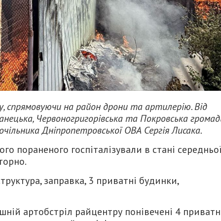
у, спрямовуючи на район дрони та артилерію. Від
анецька, Червоногригорівська та Покровська громад
очільника Дніпропетровської ОВА Сергія Лисака.
ого пораненого госпіталізували в стані середньо
торно.
труктура, заправка, 3 приватні будинки,
шній артобстріл райцентру понівечені 4 приватн