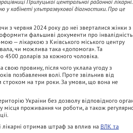
 працівниці Прилуцької центральної районної лікарні.
ю у кабінеті ультразвукової діагностики. Про це
чи з червня 2024 року до неї зверталися жінки з
оформити фальшиві документи про інвалідність
омою — лікаркою з Київського міського центру
увала, чи можлива така «допомога». Та
о 4500 доларів за кожного чоловіка.
 свою провину, після чого уклала угоду з
оків позбавлення волі. Проте звільнив від
 строком на три роки. За умови, що вона не
риторію України без дозволу відповідного орган
у місця проживання чи роботи, а також регулярн
ції.
ї лікарні отримав штраф за вплив на
ВЛК та