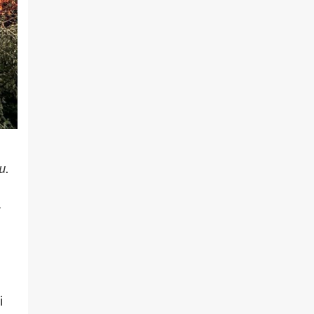
и.
ї
і