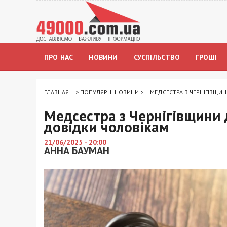
ПРО НАС
НОВИНИ
СУСПІЛЬСТВО
ГРОШІ
ГЛАВНАЯ
>
ПОПУЛЯРНІ НОВИНИ
>
МЕДСЕСТРА З ЧЕРНІГІВЩ
Медсестра з Чернігівщини
довідки чоловікам
21/06/2025 - 20:00
АННА БАУМАН