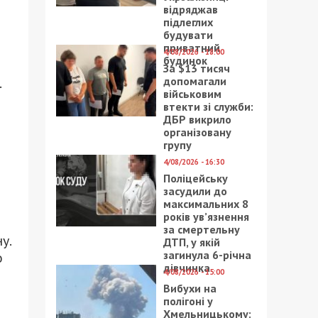
відряджав
підлеглих
будувати
приватний
4/08/2026 - 18:00
будинок
За $13 тисяч
допомагали
.
військовим
втекти зі служби:
ДБР викрило
організовану
групу
4/08/2026 - 16:30
Поліцейську
засудили до
максимальних 8
років ув’язнення
за смертельну
у.
ДТП, у якій
загинула 6-річна
о
дівчинка
4/08/2026 - 15:00
Вибухи на
полігоні у
Хмельницькому: