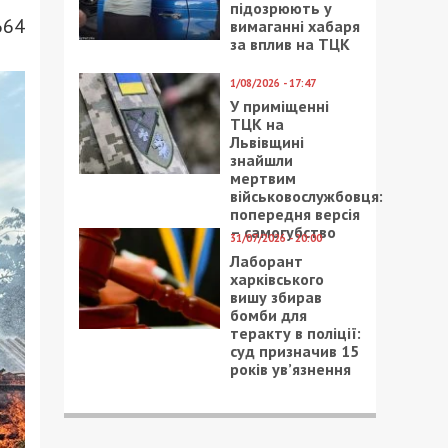
підозрюють у
664
вимаганні хабаря
за вплив на ТЦК
1/08/2026 - 17:47
У приміщенні
ТЦК на
Львівщині
знайшли
мертвим
військовослужбовця:
попередня версія
– самогубство
31/07/2026 - 20:00
Лаборант
харківського
вишу збирав
бомби для
теракту в поліції:
суд призначив 15
років ув’язнення