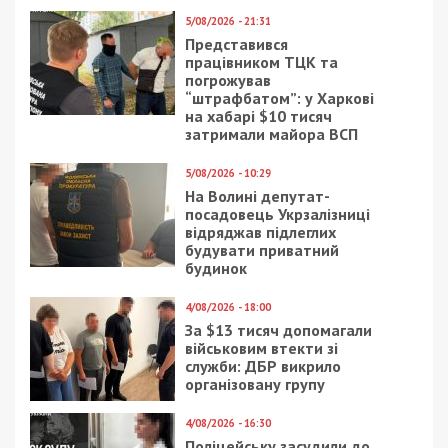
5/08/2026 - 21:31
Представився
працівником ТЦК та
погрожував
“штрафбатом”: у Харкові
на хабарі $10 тисяч
затримали майора ВСП
5/08/2026 - 10:29
На Волині депутат-
посадовець Укрзалізниці
відряджав підлеглих
будувати приватний
будинок
4/08/2026 - 18:00
За $13 тисяч допомагали
військовим втекти зі
служби: ДБР викрило
організовану групу
4/08/2026 - 16:30
Поліцейську засудили до