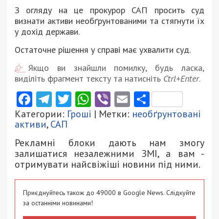
З огляду на це прокурор САП просить суд
визнати активи необґрунтованими та стягнути їх
у дохід держави.
Остаточне рішення у справі має ухвалити суд.
Якщо ви знайшли помилку, будь ласка,
виділіть фрагмент тексту та натисніть
Ctrl+Enter
.
Facebook
Telegram
Twitter
WhatsApp
Viber
Email
Поділити
Категории:
Гроші
| Метки:
необґрунтовані
активи
,
САП
Рекламні блоки дають нам змогу
залишатися незалежними ЗМІ, а вам -
отримувати найсвіжіші новини під ними.
Приєднуйтесь також до 49000 в Google News. Слідкуйте
за останніми новинами!