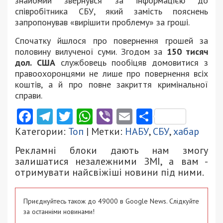
знайомий звернувся за інформацією до
співробітника СБУ, який замість пояснень
запропонував «вирішити проблему» за гроші.
Спочатку йшлося про повернення грошей за
половину вилученої суми. Згодом за
150 тисяч
дол. США
службовець пообіцяв домовитися з
правоохоронцями не лише про повернення всіх
коштів, а й про повне закриття кримінальної
справи.
Facebook
Telegram
Twitter
WhatsApp
Viber
Email
Поділити
Категории:
Топ
| Метки:
НАБУ
,
СБУ
,
хабар
Рекламні блоки дають нам змогу
залишатися незалежними ЗМІ, а вам -
отримувати найсвіжіші новини під ними.
Приєднуйтесь також до 49000 в Google News. Слідкуйте
за останніми новинами!