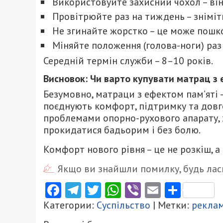
Використовуйте захисний чохол – він 
Провітрюйте раз на тиждень – зніміть
Не згинайте жорстко – це може пошко
Міняйте положення (голова-ноги) раз 
Середній термін служби – 8–10 років.
Висновок: Чи варто купувати матрац з 
Безумовно, матраци з ефектом пам’яті –
поєднують комфорт, підтримку та довго
проблемами опорно-рухового апарату, 
прокидатися бадьорим і без болю.
Комфорт нового рівня – це не розкіш, а
Якщо ви знайшли помилку, будь ласк
Facebook
Telegram
Twitter
WhatsApp
Viber
Email
Поділ
Категории:
Суспільство
| Метки:
рекла