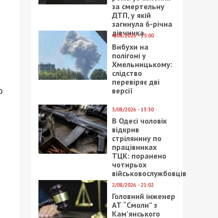
за смертельну
ДТП, у якій
загинула 6-річна
дівчинка
4/08/2026 - 15:00
Вибухи на
полігоні у
Хмельницькому:
слідство
перевіряє дві
о
версії
3/08/2026 - 13:30
В Одесі чоловік
відкрив
стрілянину по
працівниках
ТЦК: поранено
чотирьох
військовослужбовців
2/08/2026 - 21:02
Головний інженер
АТ “Смоли” з
Кам’янського