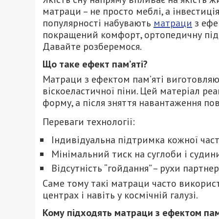
матраци – не просто меблі, а інвестиція
популярності набувають
матраци
з ефе
покращений комфорт, ортопедичну підт
Давайте розберемося.
Що таке ефект пам’яті?
Матраци з ефектом пам’яті виготовляют
віскоеластичної піни. Цей матеріал реа
форму, а після зняття навантаження по
Переваги технології:
Індивідуальна підтримка кожної част
Мінімальний тиск на суглоби і судини
Відсутність “гойдання” – рухи партне
Саме тому такі матраци часто викорис
центрах і навіть у космічній галузі.
Кому підходять матраци з ефектом пам