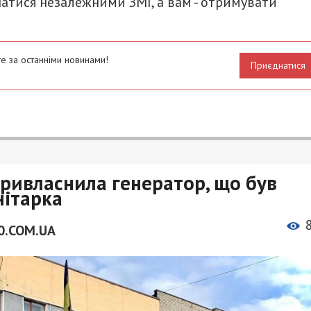
атися незалежними ЗМІ, а вам - отримувати
е за останніми новинами!
Приєднатися
ривласнила генератор, що був
нітарка
0.COM.UA