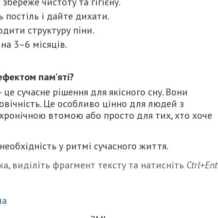
збереже чистоту та гігієну.
 постіль і дайте дихати.
дити структуру піни.
на 3–6 місяців.
ефектом пам’яті?
 це сучасне рішення для якісного сну. Вони
вічність. Це особливо цінно для людей з
хронічною втомою або просто для тих, хто хоче
 необхідність у ритмі сучасного життя.
а, виділіть фрагмент тексту та натисніть
Ctrl+Ent
итися
ма