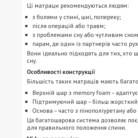
Ці матраци рекомендуються людям:
з болями у спині, шиї, попереку;
після операцій або травм;
з проблемами сну або чутливим сном
парам, де один із партнерів часто руха
Вони ідеально підходять для тих, хто 
сну.
Особливості конструкції
Більшість таких матраців мають багат
Верхній шар з memory foam – адаптуєт
Підтримуючий шар – більш жорсткий, 
Основа – часто з пінополіуретану або
Ця багатошарова система дозволяє поє
для правильного положення спини.