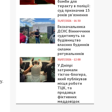
бомби для
теракту в поліції:
суд призначив 15
років ув’язнення
31/07/2026 - 16:30
Ексначальника
ДСНС Вінниччини
судитимуть за
будівництво
власних будинків
силами
рятувальників
30/07/2026 - 12:00
У Дніпрі
затримали
тікток-блогера,
який публікував
у.
місця роботи
ТЦК, та
продавця
фіктивних
меддовідок