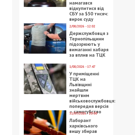
намагався
відкупитися від
СБУ за $50 тисяч:
вирок суду
2/08/2026 - 12:02
Держслужбовця з
Тернопільщини
підозрюють у
вимаганні хабаря
за вплив на ТЦК
1/08/2026 - 17:47
У приміщенні
ТЦК на
Львівщині
знайшли
мертвим
військовослужбовця:
попередня версія
– самогубство
31/07/2026 - 20:00
Лаборант
харківського
вишу збирав