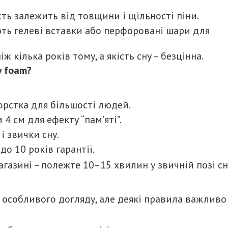
ість залежить від товщини і щільності піни.
ають гелеві вставки або перфоровані шари для
іж кілька років тому, а якість сну – безцінна.
y foam?
орстка для більшості людей.
4 см для ефекту “пам’яті”.
і звички сну.
до 10 років гарантії.
газині – полежте 10–15 хвилин у звичній позі сн
особливого догляду, але деякі правила важливо