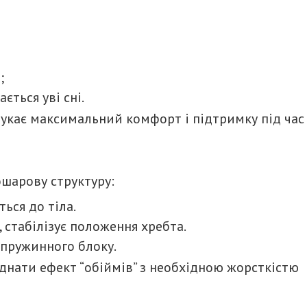
;
ється уві сні.
шукає максимальний комфорт і підтримку під час
ошарову структуру:
ься до тіла.
стабілізує положення хребта.
 пружинного блоку.
днати ефект “обіймів” з необхідною жорсткістю