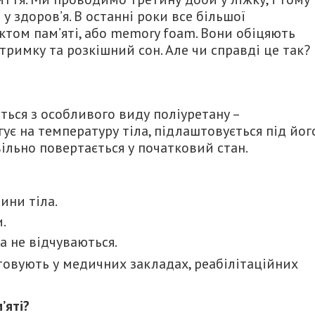
 у здоров’я. В останні роки все більшої
ктом пам’яті, або memory foam. Вони обіцяють
римку та розкішний сон. Але чи справді це так?
ься з особливого виду поліуретану –
гує на температуру тіла, підлаштовується під йог
вільно повертається у початковий стан.
ини тіла.
.
ра не відчуваються.
товують у медичних закладах, реабілітаційних
’яті?