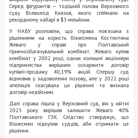
Серед фігурантів — тодішній голова Верховного
суду Всеволод Князєв, якого спіймали на
рекордному хабарі в $3 мільйони.
У НАБУ розповіли, що справа повʼязана з
рішеннями на користь бізнесмена Костянтина
Жеваго у справі про Полтавський
гірничозбагачувальний комбінат. Жеваго купив
комбінат у 2002 році, однак колишні акціонери
підприємства вирішили оскаржити договір
купівлі-продажу 40,19% акцій. Спершу суд
відмовив у задоволенні позову, але у 2022 році
апеляція скасувала це рішення та визнала
договір недійсним.
Далі справа пішла у Верховний суд, він у квітні
2023 року вирішив залишити Жеваго 40%
Полтавського ГЗК. Слідство стверджує, що
бізнесмен підкупив суддів, аби отримати це
рішення.