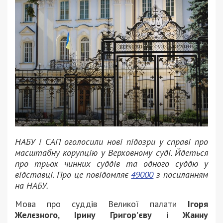
НАБУ і САП оголосили нові підозри у справі про
масштабну корупцію у Верховному суді. Йдеться
про трьох чинних суддів та одного суддю у
відставці. Про це повідомляє
49000
з посиланням
на НАБУ.
Мова про суддів Великої палати
Ігоря
Желєзного
,
Ірину Григорʼєву
і
Жанну