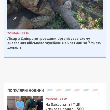
Категории:
Суспільство
| Метки:
атака на
Дніпро
,
війна
,
обстріл
Рекламні блоки дають нам змогу
залишатися незалежними ЗМІ, а вам -
отримувати найсвіжіші новини під ними.
Приєднуйтесь також до 49000 в Google News. Слідкуйте
за останніми новинами!
Приєднатися
Читайте також
Предыдущая статья:
Провладного фіктивно заброньованого