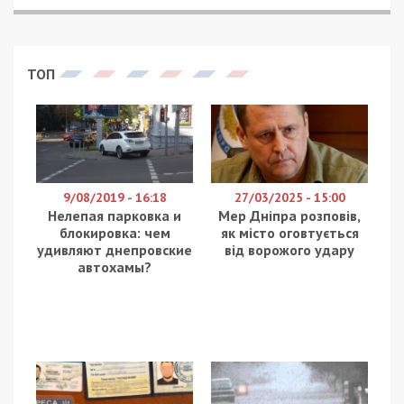
Ворог атакував два райони області ракетою,
безпілотниками та артилерією. Двоє людей
загинули, ще шестеро дістали поранень. Про це
вранці 20 травня повідомляє Дніпропетровська
ОВА, передає
49000
.
У Дніпрі через нічну атаку пошкоджений