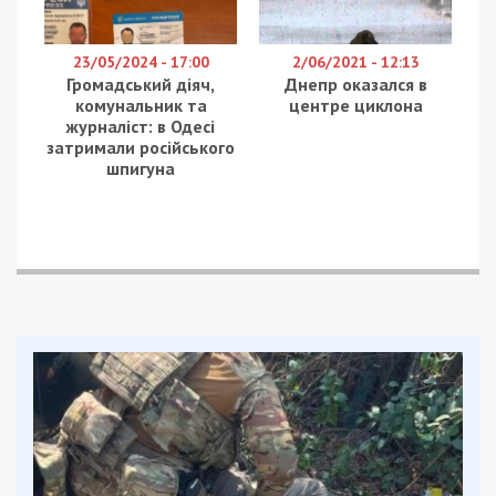
продуктовий склад, приватні будинки та
автомобіль. Загинули двоє людей. Поранені
шестеро. 42-річна жінка та чоловіки 47 і 25 років
в лікарні у важкому стані. Двоє чоловіків 47 та 40
років госпіталізовані у стані середньої тяжкості.
27-річний чоловік лікуватиметься амбулаторно.
Цілили росіяни і по Петриківській громаді
Дніпровського району. Понівечене підприємство.
На Нікопольщині під ударом були райцентр,
Марганецька, Покровська та Червоногригорівська
громади. Пошкоджено підприємство,
багатоквартирний будинок, приватні оселі і
автівки.
Також повідомляється. що 17 БпЛА ворога
знищили цієї ночі у різних районах області
оборонці неба з ПвК «Схід».
Facebook
Telegram
Twitter
WhatsApp
Viber
Email
Поділити