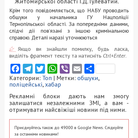
Житомирської області І.Д. Гулеватий.
Крім того повідомляється, що НАБУ проводить
обшуки у начальника ГУ Нацполіції
Тернопільської області. За попередніми даними,
слідчі дії пов’язані з іншою кримінальною
справою. Деталі наразі уточнюються
Якщо ви знайшли помилку, будь ласка,
виділіть фрагмент тексту та натисніть
Ctrl+Enter
.
Facebook
Telegram
Twitter
WhatsApp
Viber
Email
Поділити
Категории:
Топ
| Метки:
обшуки
,
поліцейські
,
хабар
Рекламні блоки дають нам змогу
залишатися незалежними ЗМІ, а вам -
отримувати найсвіжіші новини під ними.
Приєднуйтесь також до 49000 в Google News. Слідкуйте
за останніми новинами!