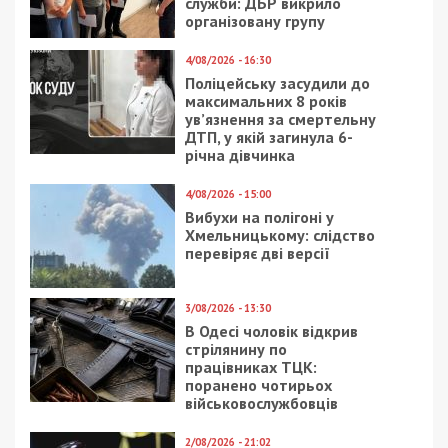
автохамы?
23/05/2024 - 17:00
2/06/2021 - 12:13
Громадський діяч,
Днепр оказался в
комунальник та
центре циклона
журналіст: в Одесі
затримали російського
шпигуна