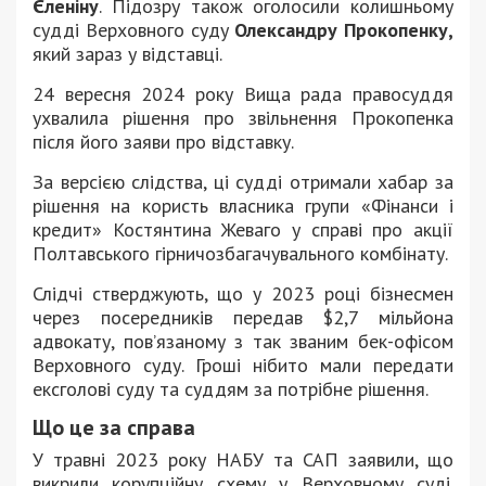
Єленіну
. Підозру також оголосили колишньому
судді Верховного суду
Олександру Прокопенку,
який зараз у відставці.
24 вересня 2024 року Вища рада правосуддя
ухвалила рішення про звільнення Прокопенка
після його заяви про відставку.
За версією слідства, ці судді отримали хабар за
рішення на користь власника групи «Фінанси і
кредит» Костянтина Жеваго у справі про акції
Полтавського гірничозбагачувального комбінату.
Слідчі стверджують, що у 2023 році бізнесмен
через посередників передав $2,7 мільйона
адвокату, пов’язаному з так званим бек-офісом
Верховного суду. Гроші нібито мали передати
ексголові суду та суддям за потрібне рішення.
Що це за справа
У травні 2023 року НАБУ та САП заявили, що
викрили корупційну схему у Верховному суді.