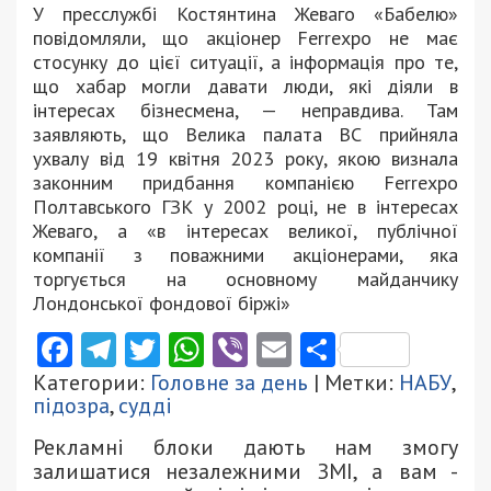
У пресслужбі Костянтина Жеваго «Бабелю»
повідомляли, що акціонер Ferrexpo не має
стосунку до цієї ситуації, а інформація про те,
що хабар могли давати люди, які діяли в
інтересах бізнесмена, — неправдива. Там
заявляють, що Велика палата ВС прийняла
ухвалу від 19 квітня 2023 року, якою визнала
законним придбання компанією Ferrexpo
Полтавського ГЗК у 2002 році, не в інтересах
Жеваго, а «в інтересах великої, публічної
компанії з поважними акціонерами, яка
торгується на основному майданчику
Лондонської фондової біржі»
Facebook
Telegram
Twitter
WhatsApp
Viber
Email
Поділити
Категории:
Головне за день
| Метки:
НАБУ
,
підозра
,
судді
Рекламні блоки дають нам змогу
залишатися незалежними ЗМІ, а вам -