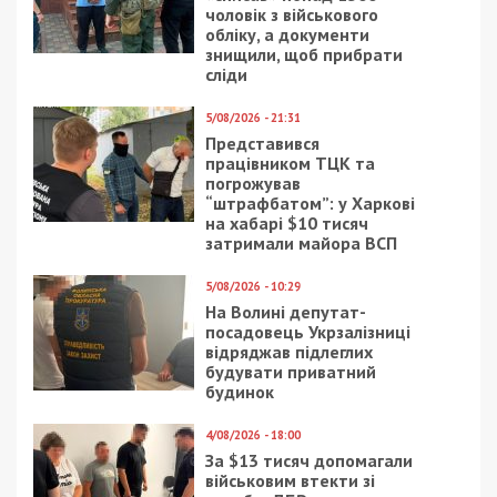
блогера Лачена зафіксували в столичному
ресторані з державною охороною
Следующая статья:
НАБУ та САП оголосили нові підозри
суддям Верховного суду у справі
Костянтина Жеваго
ТОП
9/08/2019 - 16:18
27/03/2025 - 15:00
Нелепая парковка и
Мер Дніпра розповів,
блокировка: чем
як місто оговтується
удивляют днепровские
від ворожого удару