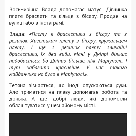
Восьмирічна Влада допомагає матусі. Дівчинка
плете браслети та кільця з бісеру. Продає на
вулиці або в інстаграмі.
Влада:
«Плету я браслетики з бісеру та з
резинок. Хрестиком плету з бісеру, кружальцем
плету. І ще з резинок плету звичайні
браслетики, їх два види. Мені у Дніпрі більше
подобається, бо Дніпро більше, ніж Маріуполь. І
тут набагато красивіше. У нас такого
майданчика не було в Маріуполі».
Тетяна зізнається, що іноді опускаються руки.
Але триматися на плаву допомагає робота та
донька. А ще добрі люди, які допомогли
облаштуватися у незнайомому місті.