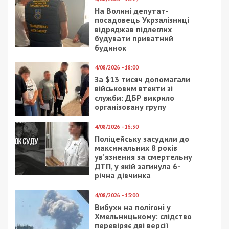
На Волині депутат-
посадовець Укрзалізниці
відряджав підлеглих
будувати приватний
будинок
4/08/2026 - 18:00
За $13 тисяч допомагали
військовим втекти зі
служби: ДБР викрило
організовану групу
4/08/2026 - 16:30
Поліцейську засудили до
максимальних 8 років
ув’язнення за смертельну
ДТП, у якій загинула 6-
річна дівчинка
4/08/2026 - 15:00
Вибухи на полігоні у
Хмельницькому: слідство
перевіряє дві версії