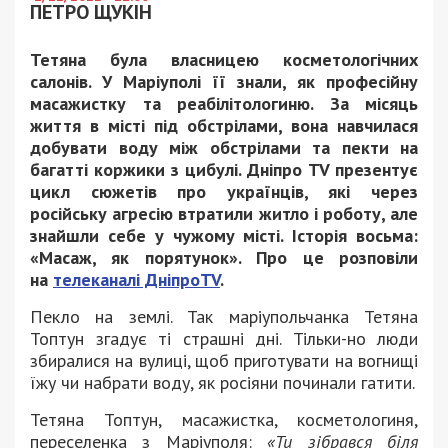
ПЕТРО ЩУКІН
Тетяна була власницею косметологічних
салонів. У Маріуполі її знали, як професійну
масажистку та реабілітологиню. За місяць
життя в місті під обстрілами, вона навчилася
добувати воду між обстрілами та пекти на
багатті коржики з цибулі. Дніпро TV презентує
цикл сюжетів про українців, які через
російську агресію втратили житло і роботу, але
знайшли себе у чужому місті. Історія восьма:
«Масаж, як порятунок». Про це розповіли
на
телеканалі ДніпроTV
.
Пекло на землі. Так маріупольчанка Тетяна
Топтун згадує ті страшні дні. Тільки-но люди
збиралися на вулиці, щоб приготувати на вогнищі
їжу чи набрати воду, як росіяни починали гатити.
Тетяна Топтун, масажистка, косметологиня,
переселенка з Маріуполя:
«Ти зібрався біля