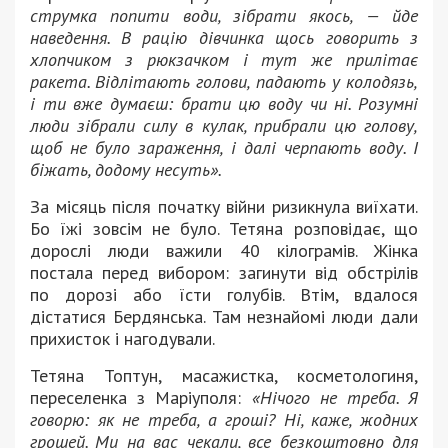
струмка попити води, зібрати якось, — йде
наведення. В рацію дівчинка щось говорить з
хлопчиком з рюкзачком і тут же прилітає
ракета. Відлітають голови, падають у колодязь,
і ти вже думаєш: брати цю воду чи ні. Розумні
люди зібрали силу в кулак, прибрали цю голову,
щоб не було зараження, і далі черпають воду. І
біжать, додому несуть».
За місяць після початку війни ризикнула виїхати.
Бо їжі зовсім не було. Тетяна розповідає, що
дорослі люди важили 40 кілограмів. Жінка
постала перед вибором: загинути від обстрілів
по дорозі або їсти голубів. Втім, вдалося
дістатися Бердянська. Там незнайомі люди дали
прихисток і нагодували.
Тетяна Топтун, масажистка, косметологиня,
переселенка з Маріуполя:
«Нічого не треба. Я
говорю: як не треба, а гроші? Ні, каже, жодних
грошей. Ми на вас чекали, все безкоштовно для