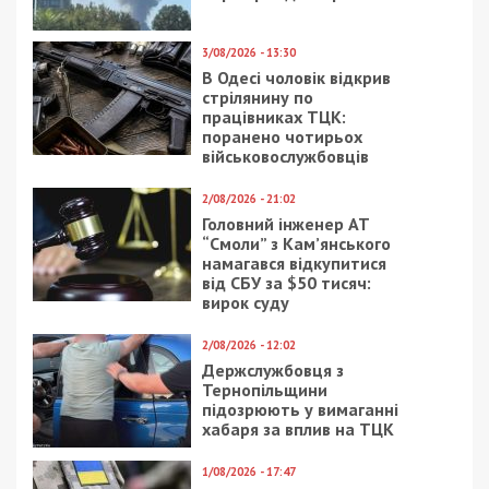
3/08/2026 - 13:30
В Одесі чоловік відкрив
стрілянину по
працівниках ТЦК:
поранено чотирьох
військовослужбовців
2/08/2026 - 21:02
Головний інженер АТ
“Смоли” з Кам’янського
намагався відкупитися
від СБУ за $50 тисяч:
вирок суду
2/08/2026 - 12:02
Держслужбовця з
Тернопільщини
підозрюють у вимаганні
хабаря за вплив на ТЦК
1/08/2026 - 17:47