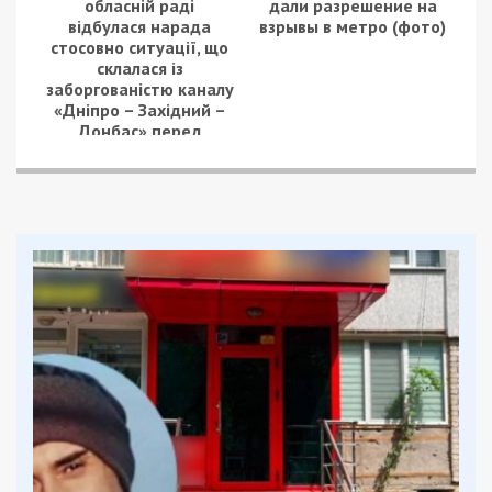
обласній раді
дали разрешение на
відбулася нарада
взрывы в метро (фото)
стосовно ситуації, що
склалася із
заборгованістю каналу
«Дніпро – Західний –
Донбас» перед
постачальниками
електроенергії