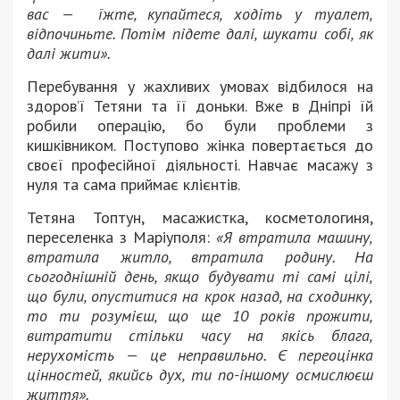
вас — їжте, купайтеся, ходіть у туалет,
відпочиньте. Потім підете далі, шукати собі, як
далі жити».
Перебування у жахливих умовах відбилося на
здоров’ї Тетяни та її доньки. Вже в Дніпрі їй
робили операцію, бо були проблеми з
кишківником. Поступово жінка повертається до
своєї професійної діяльності. Навчає масажу з
нуля та сама приймає клієнтів.
Тетяна Топтун, масажистка, косметологиня,
переселенка з Маріуполя:
«Я втратила машину,
втратила житло, втратила родину. На
сьогоднішній день, якщо будувати ті самі цілі,
що були, опуститися на крок назад, на сходинку,
то ти розумієш, що ще 10 років прожити,
витратити стільки часу на якісь блага,
нерухомість — це неправильно. Є переоцінка
цінностей, якийсь дух, ти по-іншому осмислюєш
життя».