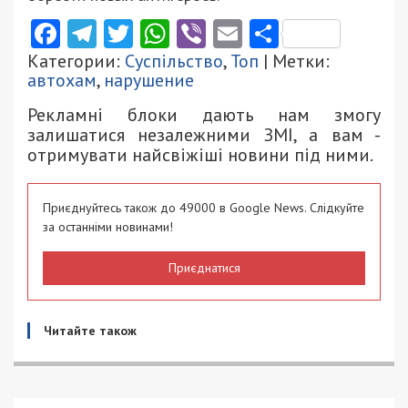
Facebook
Telegram
Twitter
WhatsApp
Viber
Email
Поділити
Категории:
Суспільство
,
Топ
| Метки:
автохам
,
нарушение
Рекламні блоки дають нам змогу
залишатися незалежними ЗМІ, а вам -
отримувати найсвіжіші новини під ними.
Приєднуйтесь також до 49000 в Google News. Слідкуйте
за останніми новинами!
Приєднатися
Читайте також