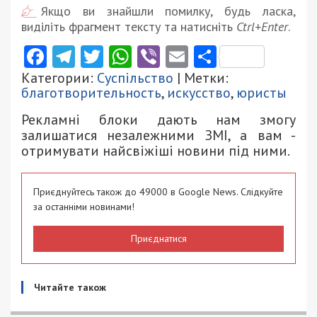
Якщо ви знайшли помилку, будь ласка,
виділіть фрагмент тексту та натисніть
Ctrl+Enter
.
Facebook
Telegram
Twitter
WhatsApp
Viber
Email
Поділити
Категории:
Суспільство
| Метки:
благотворительность
,
искусство
,
юристы
Рекламні блоки дають нам змогу
залишатися незалежними ЗМІ, а вам -
отримувати найсвіжіші новини під ними.
Приєднуйтесь також до 49000 в Google News. Слідкуйте
за останніми новинами!
Приєднатися
Читайте також