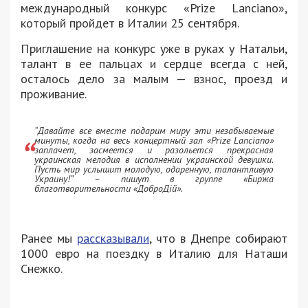
международный конкурс «Prize Lanciano»,
который пройдет в Италии 25 сентября.
Приглашение на конкурс уже в руках у Натальи,
талант в ее пальцах и сердце всегда с ней,
осталось дело за малым — взнос, проезд и
проживание.
“Давайте все вместе подарим миру эти незабываемые
минуты, когда на весь концертный зал «Prize Lanciano»
заплачет, засмеется и разольется прекрасная
украинская мелодия в исполнении украинской девушки.
Пусть мир услышит молодую, одаренную, талантливую
Украину!” – пишут в группе «Биржа
благотворительности «ДоброДій».
Ранее мы
рассказывали
, что в Днепре собирают
1000 евро на поездку в Италию для Наташи
Снежко.