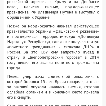
российской агрессии в Крыму и на Донбассе
певец написал письмо, поддерживающее
президента РФ Владимира Путина и выступил с
обращением к Украине.
Позже он неоднократно называл действующее
правительство Украины «фашистским режимом»
и поддерживал террористическую «Донецкую
Народную Республику», где даже получил статус
«почетного гражданина» и «консула ДНР» в
России. За это СБУ ему запретило въезд в
страну, а Днепропетровский горсовет в 2014
году лишил его звания почетного гражданина
города.
Певец умер из-за длительной онкологии, с
которой боролся 15 лет. Врачи говорили, что из-
за раковой опухоли началась анемия, которая
ослабила организм и в конечном счете привела
его к смерти.
Сами же днепряне, судя по реакции в соцсетях,