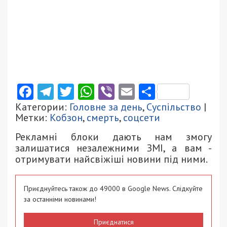
Facebook
Telegram
Twitter
WhatsApp
Viber
Email
Поділити
Категории:
Головне за день
,
Суспільство
|
Метки:
Кобзон
,
смерть
,
соцсети
Рекламні блоки дають нам змогу
залишатися незалежними ЗМІ, а вам -
отримувати найсвіжіші новини під ними.
Приєднуйтесь також до 49000 в Google News. Слідкуйте
за останніми новинами!
Приєднатися