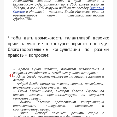
госорганами, защиты детей и прав человека в
Европейском суде) стоимостью в 2500 гривен всего за
250 грн., а все 100% выручки по
йдут на поездку
Наталия
Снежко
в Италию”, – написала Влада Миколюк, один из
организаторов биржи благотворительности
«ДоброДІЙ».
Чтобы дать возможность талантливой девочке
принять участие в конкурсе, юристы проведут
благотворительные консультации по разным
правовым вопросам:
– Артём Сухой адвокат, поможет разобраться в
вопросах гражданского, семейного, уголовного права;
– Юлия Сегеда проконсультирует по защите женщин и
детей;
– Андрей Верба поможет решить вопросы наследства,
алиментов и раздела имущества;
– Елена Кречетникова, эксперт Совета Европы по
правам человека, проконсультирует по вопросам
уголовного права;
– Андрей Толстых предоставит консультацию
относительно конкурсного, налогового и
корпоративного права;
– Антон Деньгуб поможет решить споры с
государственными органами и недвижимостью;