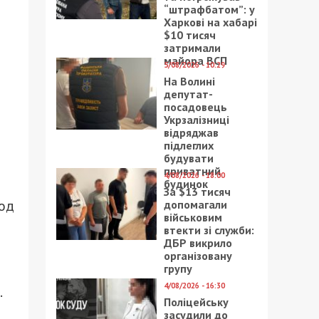
“штрафбатом”: у
Харкові на хабарі
$10 тисяч
затримали
майора ВСП
5/08/2026 - 10:29
На Волині
депутат-
посадовець
Укрзалізниці
відряджав
підлеглих
будувати
приватний
4/08/2026 - 18:00
будинок
За $13 тисяч
од
допомагали
військовим
втекти зі служби:
ДБР викрило
організовану
групу
т
4/08/2026 - 16:30
.
Поліцейську
засудили до