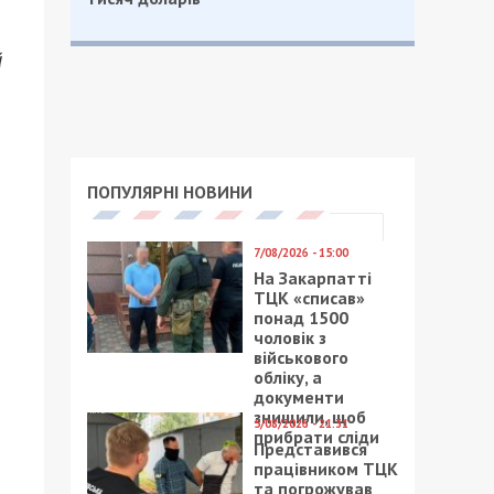
й
ПОПУЛЯРНІ НОВИНИ
7/08/2026 - 15:00
На Закарпатті
ТЦК «списав»
понад 1500
чоловік з
військового
обліку, а
документи
знищили, щоб
5/08/2026 - 21:31
прибрати сліди
Представився
працівником ТЦК
та погрожував