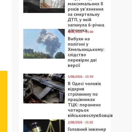
максимальних 8
років ув’язнення
за смертельну
ДТП, у якій
загинула 6-річна
дівчинка
4/08/2026 - 15:00
Вибухи на
полігоні у
Хмельницькому:
слідство
перевіряє дві
версії
3/08/2026 - 13:30
В Одесі чоловік
відкрив
стрілянину по
працівниках
ТЦК: поранено
чотирьох
військовослужбовців
2/08/2026 - 21:02
Головний інженер