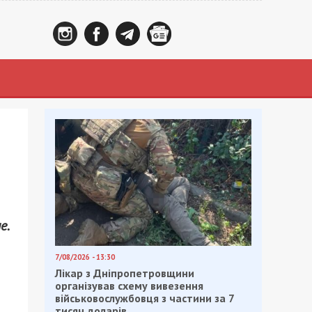
е.
7/08/2026 - 13:30
Лікар з Дніпропетровщини
організував схему вивезення
військовослужбовця з частини за 7
тисяч доларів