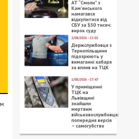
АТ “Смоли” з
Кам’янського
намагався
відкупитися від
СБУ за $50 тисяч:
вирок суду
2/08/2026 - 12:02
Держслужбовця з
Тернопільщини
підозрюють у
вимаганні хабаря
за вплив на ТЦК
1/08/2026 - 17:47
У приміщенні
ТЦК на
Львівщині
ям
знайшли
мертвим
військовослужбовця:
попередня версія
– самогубство