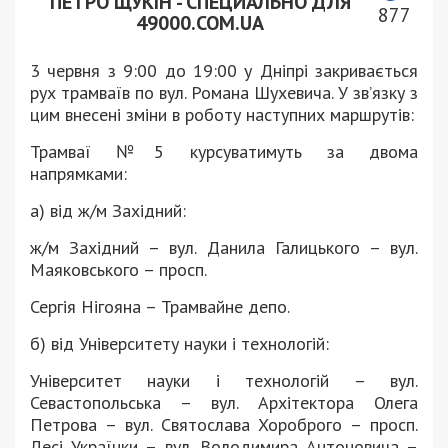
ПЕТРО ЩУКІН - СПЕЦИАЛЬНО ДЛЯ
877
49000.COM.UA
3 червня з 9:00 до 19:00 у Дніпрі закривається
рух трамваїв по вул. Романа Шухевича. У звʼязку з
цим внесені зміни в роботу наступних маршрутів:
Трамваї №5 курсуватимуть за двома
напрямками:
а) від ж/м Західний:
ж/м Західний – вул. Данила Галицького – вул.
Маяковського – просп.
Сергія Нігояна – Трамвайне депо.
б) від Університету науки і технологій:
Університет науки і технологій – вул.
Севастопольська – вул. Архітектора Олега
Петрова – вул. Святослава Хороброго – просп.
Лесі Українки – вул. Володимира Антоновича –