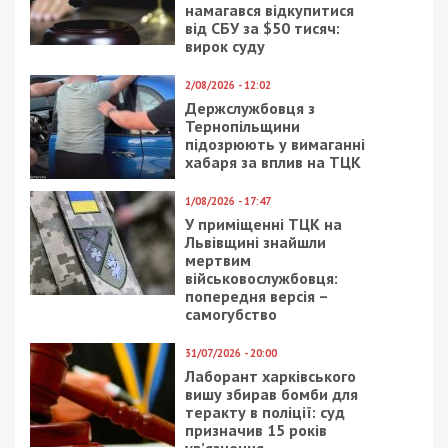
намагався відкупитися
від СБУ за $50 тисяч:
вирок суду
2/08/2026 - 12:02
Держслужбовця з
Тернопільщини
підозрюють у вимаганні
хабаря за вплив на ТЦК
1/08/2026 - 17:47
У приміщенні ТЦК на
Львівщині знайшли
мертвим
військовослужбовця:
попередня версія –
самогубство
31/07/2026 - 20:00
Лаборант харківського
вишу збирав бомби для
теракту в поліції: суд
призначив 15 років