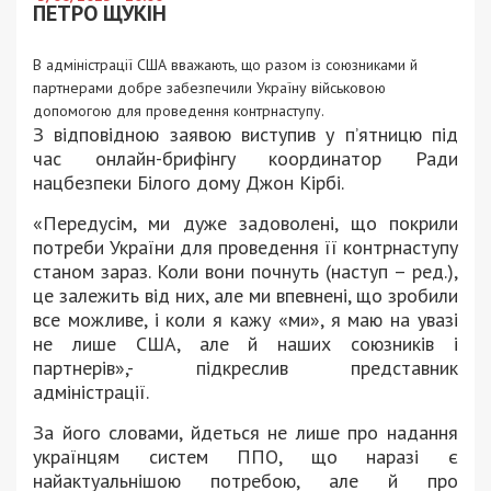
ПЕТРО ЩУКІН
В адміністрації США вважають, що разом із союзниками й
партнерами добре забезпечили Україну військовою
допомогою для проведення контрнаступу.
З відповідною заявою виступив у п’ятницю під
час онлайн-брифінгу координатор Ради
нацбезпеки Білого дому Джон Кірбі.
«Передусім, ми дуже задоволені, що покрили
потреби України для проведення її контрнаступу
станом зараз. Коли вони почнуть (наступ – ред.),
це залежить від них, але ми впевнені, що зробили
все можливе, і коли я кажу «ми», я маю на увазі
не лише США, але й наших союзників і
партнерів»,- підкреслив представник
адміністрації.
За його словами, йдеться не лише про надання
українцям систем ППО, що наразі є
найактуальнішою потребою, але й про