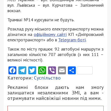
вул. Львівська – вул. Курчатова – Залізничний
вокзал.
Трамваї №14 курсувати не будуть.
Розклад руху міського електротранспорту можна
дізнатися на
офіційному сайті
КП «Дніпровський
електротранспорт» або в
Telegram-боті
.
Також по місту працює 92 автобусні маршрути з
загальною кількістю 707 автобусів (з них 111 –
великої місткості).
Facebook
Telegram
Twitter
WhatsApp
Viber
Email
Поділити
Категории:
Суспільство
Рекламні блоки дають нам змогу
залишатися незалежними ЗМІ, а вам -
отримувати найсвіжіші новини під ними.