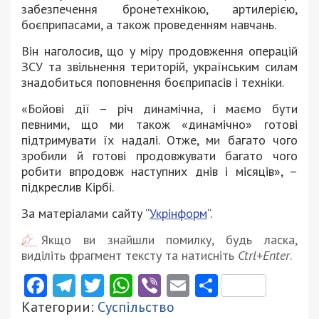
забезпечення бронетехнікою, артилерією,
боєприпасами, а також проведенням навчань.
Він наголосив, що у міру продовження операцій
ЗСУ та звільнення територій, українським силам
знадобиться поповнення боєприпасів і техніки.
«Бойові дії – річ динамічна, і маємо бути
певними, що ми також «динамічно» готові
підтримувати їх надалі. Отже, ми багато чого
зробили й готові продовжувати багато чого
робити впродовж наступних днів і місяців», –
підкреслив Кірбі.
За матеріалами сайту “
Укрінформ
“.
Якщо ви знайшли помилку, будь ласка,
виділіть фрагмент тексту та натисніть
Ctrl+Enter
.
Facebook
Telegram
Twitter
WhatsApp
Viber
Email
Поділити
Категории:
Суспільство