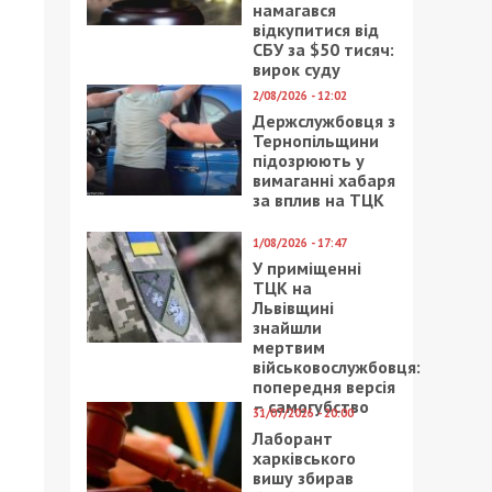
намагався
відкупитися від
СБУ за $50 тисяч:
вирок суду
2/08/2026 - 12:02
Держслужбовця з
Тернопільщини
підозрюють у
вимаганні хабаря
за вплив на ТЦК
1/08/2026 - 17:47
У приміщенні
ТЦК на
Львівщині
знайшли
мертвим
військовослужбовця:
попередня версія
– самогубство
31/07/2026 - 20:00
Лаборант
харківського
вишу збирав