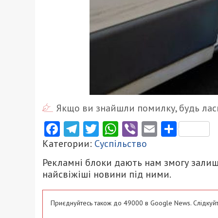
Якщо ви знайшли помилку, будь ласк
Facebook
Telegram
Twitter
WhatsApp
Viber
Email
Поділ
Категории:
Суспільство
Рекламні блоки дають нам змогу залиш
найсвіжіші новини під ними.
Приєднуйтесь також до 49000 в Google News. Слідкуйт