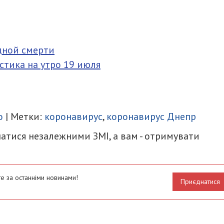
одной смерти
стика на утро 19 июля
итися
о
| Метки:
коронавирус
,
коронавирус Днепр
атися незалежними ЗМІ, а вам - отримувати
е за останніми новинами!
Приєднатися