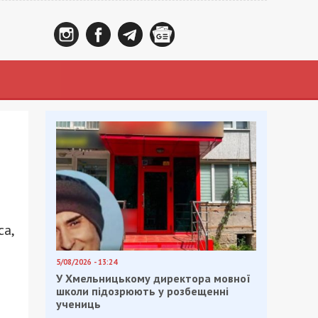
а,
5/08/2026 - 13:24
У Хмельницькому директора мовної
школи підозрюють у розбещенні
учениць