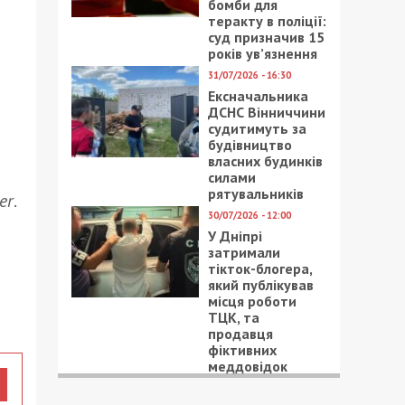
бомби для
теракту в поліції:
суд призначив 15
років ув’язнення
31/07/2026 - 16:30
Ексначальника
ДСНС Вінниччини
судитимуть за
будівництво
власних будинків
силами
рятувальників
er
.
30/07/2026 - 12:00
У Дніпрі
затримали
тікток-блогера,
який публікував
місця роботи
ТЦК, та
продавця
фіктивних
меддовідок