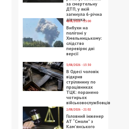
за смертельну
ДТП, у якій
загинула 6-річна
дівчинка
4/08/2026 - 15:00
Вибухи на
полігоні у
Хмельницькому:
слідство
перевіряє дві
версії
3/08/2026 - 13:30
В Одесі чоловік
відкрив
стрілянину по
працівниках
ТЦК: поранено
чотирьох
військовослужбовців
2/08/2026 - 21:02
Головний інженер
АТ “Смоли” з
Кам’янського