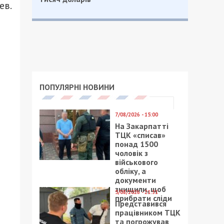
ев.
ПОПУЛЯРНІ НОВИНИ
7/08/2026 - 15:00
На Закарпатті
ТЦК «списав»
понад 1500
чоловік з
військового
обліку, а
документи
знищили, щоб
5/08/2026 - 21:31
прибрати сліди
Представився
працівником ТЦК
та погрожував