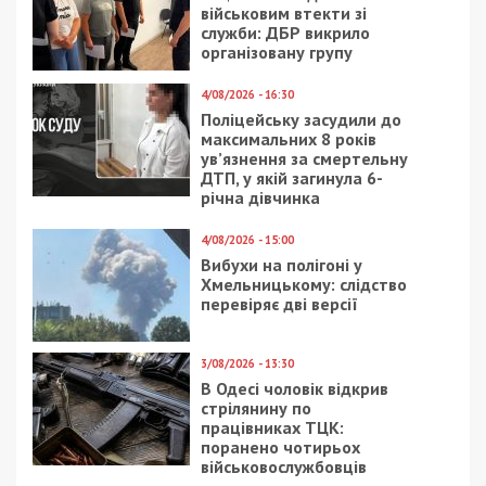
військовим втекти зі
служби: ДБР викрило
організовану групу
4/08/2026 - 16:30
Поліцейську засудили до
максимальних 8 років
ув’язнення за смертельну
ДТП, у якій загинула 6-
річна дівчинка
4/08/2026 - 15:00
Вибухи на полігоні у
Хмельницькому: слідство
перевіряє дві версії
3/08/2026 - 13:30
В Одесі чоловік відкрив
стрілянину по
працівниках ТЦК:
поранено чотирьох
військовослужбовців