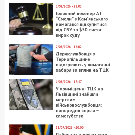
2/08/2026 - 21:02
Головний інженер АТ
“Смоли” з Кам’янського
намагався відкупитися
від СБУ за $50 тисяч:
вирок суду
2/08/2026 - 12:02
Держслужбовця з
Тернопільщини
підозрюють у вимаганні
хабаря за вплив на ТЦК
1/08/2026 - 17:47
У приміщенні ТЦК на
Львівщині знайшли
мертвим
військовослужбовця:
попередня версія –
самогубство
31/07/2026 - 20:00
Лаборант харківського