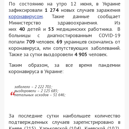
По состоянию на утро 12 июня, в Украине
зафиксировали
1 274
новых случаев заражения
коронавирусом
. Такие данные сообщает
Министерство здравоохранения. Из
них
40
детей и
53
медицинских работника. В
больницы с диагностированным COVID-19
попали
709
человек.
69
украинцев скончались от
коронавируса, или сопутствующих заболеваний.
Также за сутки выздоровели
4 905
человек.
Таким образом, за все время пандемии
коронавируса в Украине:
заболело – 2 222 701;
выздоровели – 2 125 685;
летальных исходов – 51 646;
За последние сутки наибольшее количество
подтвержденных случаев зарегистрировано в
Киеве (215), Харьковской (104), Киевской (102),