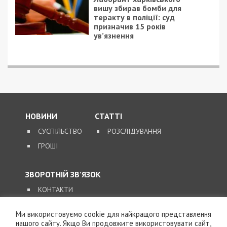
вишу збирав бомби для
теракту в поліції: суд
призначив 15 років
ув’язнення
НОВИНИ
СТАТТІ
СУСПІЛЬСТВО
РОЗСЛІДУВАННЯ
ГРОШІ
ЗВОРОТНІЙ ЗВ’ЯЗОК
КОНТАКТИ
Ми використовуємо cookie для найкращого представлення
SUPPORT@49000.COM.UA
нашого сайту. Якщо Ви продовжите використовувати сайт,