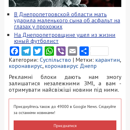
В Днепропетровской области мать
ударила маленького сына об асфальт на
глазах у прохожих
На Днепропетровщине ушел из жизни
юный футболист
Facebook
Telegram
Twitter
WhatsApp
Viber
Email
Поділити
Категории:
Суспільство
| Метки:
карантин
,
коронавирус
,
коронавирус Днепр
Рекламні блоки дають нам змогу
залишатися незалежними ЗМІ, а вам -
отримувати найсвіжіші новини під ними.
Приєднуйтесь також до 49000 в Google News. Слідкуйте
за останніми новинами!
Приєднатися