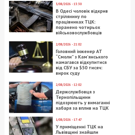
3/08/2026 - 13:30
В Одесі чоловік відкрив
стрілянину по
працівниках ТЦК:
поранено чотирьох
військовослужбовців
2/08/2026 - 21:02
Головний інженер АТ
“Смоли” з Кам’янського
намагався відкупитися
від СБУ за $50 тисяч:
вирок суду
2/08/2026 - 12:02
Держслужбовця з
Тернопільщини
підозрюють у вимаганні
хабаря за вплив на ТЦК
1/08/2026 - 17:47
У приміщенні ТЦК на
Львівщині знайшли