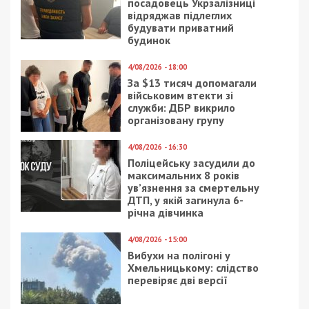
посадовець Укрзалізниці
відряджав підлеглих
будувати приватний
будинок
4/08/2026 - 18:00
За $13 тисяч допомагали
військовим втекти зі
служби: ДБР викрило
організовану групу
4/08/2026 - 16:30
Поліцейську засудили до
максимальних 8 років
ув’язнення за смертельну
ДТП, у якій загинула 6-
річна дівчинка
4/08/2026 - 15:00
Вибухи на полігоні у
Хмельницькому: слідство
перевіряє дві версії