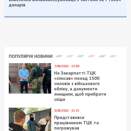
Метки:
карантин
,
коронавирус
,
медицина
Рекламні блоки дають нам змогу
залишатися незалежними ЗМІ, а вам -
отримувати найсвіжіші новини під ними.
Приєднуйтесь також до 49000 в Google News. Слідкуйте
за останніми новинами!
Приєднатися
Читайте також
Предыдущая статья:
В Днепре больница, в которой спасают
бойцов с Востока, закрыта на карантин