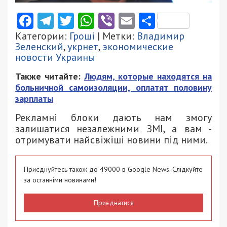
Facebook
Telegram
Twitter
WhatsApp
Viber
Email
Поділити
Категории:
Гроші
| Метки:
Владимир
Зеленский
,
укрнет
,
экономические
новости Украины
Также читайте:
Людям, которые находятся на
больничной самоизоляции, оплатят половину
зарплаты
Рекламні блоки дають нам змогу
залишатися незалежними ЗМІ, а вам -
отримувати найсвіжіші новини під ними.
Приєднуйтесь також до 49000 в Google News. Слідкуйте
за останніми новинами!
Приєднатися