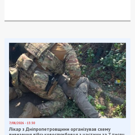
Facebook
Telegram
Twitter
WhatsApp
Viber
Email
Поділити
Категории:
Головне за день
,
Суспільство
|