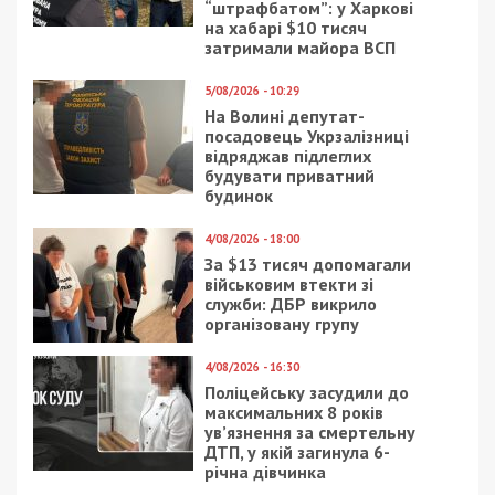
Следующая статья:
“Зеленые” ведут страну к коллапсу:
Ассоциация городов обратилась к
президенту
СУСПІЛЬСТВО
10/04/2020 - 22:00
9/09/2019 - 17:50
Карантин в Днепре:
Днепровские блогеры
чем отличается от
вошли в сотню лучших
Нидерландов (видео)
в Украине