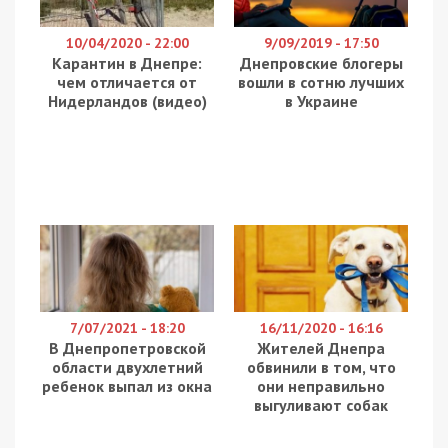
Из них из Днепропетровской области пять
случаев. Ситуация в других областях:
Винницкая — 3, Донецкая — 3, Закарпатская — 3,
Ивано-Франковская — 3, Киев — 14,
Николаевская — 1, Ровненская — 2, Сумская — 2,
Тернопольская — 2 Херсонская — 1,
Черкасская — 1, Черновицкая — 1.
Всего с начала 2020 года поступило 181
сообщение о подозрении на COVID-19. 14
случаев были подтверждены лабораторно, из
них в Черновицкой области — 10 (1 летальный),
Киевская область — 3, Житомирская — 1 (1
летальный).
Ранее мы писали о том, что
в Днепре больница, в
которой спасают бойцов с Востока, закрыта на
карантин
, и в
Днепре закрывают вокзалы из-за
коронавируса
.