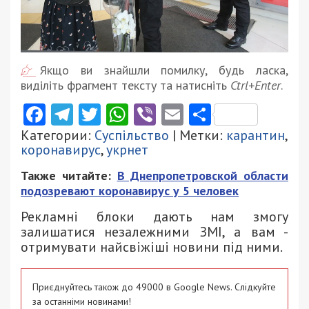
Якщо ви знайшли помилку, будь ласка,
виділіть фрагмент тексту та натисніть
Ctrl+Enter
.
Facebook
Telegram
Twitter
WhatsApp
Viber
Email
Поділити
Категории:
Суспільство
| Метки:
карантин
,
коронавирус
,
укрнет
Также читайте:
В Днепропетровской области
подозревают коронавирус у 5 человек
Рекламні блоки дають нам змогу
залишатися незалежними ЗМІ, а вам -
отримувати найсвіжіші новини під ними.
Приєднуйтесь також до 49000 в Google News. Слідкуйте
за останніми новинами!