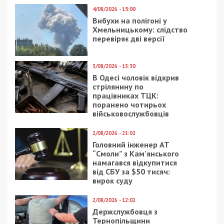
7/07/2021 - 18:20
16/11/2020 - 16:16
В Днепропетровской
Жителей Днепра
области двухлетний
обвинили в том, что
ребенок выпал из окна
они неправильно
выгуливают собак