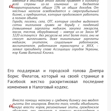
Введение в действие этого закона приведет к коллапсу
всей страны из-за изымания из бюджетов
территориальных общин 13% их общих доходов. От
местных налогов освобождается и сверхприбыльный
бизнес, и предприятия, которые продолжают работать
в полном объеме.
Города, поселки, села, ОТГ, которые сегодня выделяют
сотни миллионов гривен на борьбу с пандемией
(повышенные зарплаты медикам, закупка лекарств,
масок, тестов, оборудование) – завтра из-за Закон №
3220 останутся без ресурсов на это! Более того, они не
смогут выплачивать даже минимальные зарплаты
медикам, учителям, социальным работникам,
воспитателям, работникам транспорта и ЖКХ, –
заявил президенту глава Ассоциации городов Украины,
мэр Киева Виталий Кличко.
Его поддержал и городской голова Днепра
Борис Филатов, который на своей странице в
Facebook жестко раскритиковал последние
изменения в Налоговый кодекс.
Вместо помощи мелкому и среднему бизнесу они вводят
льготы для олигархов. Вместо того, чтобы объединить
вокруг власти мэров, региональные элиты, гражданское
общество, они умоляют о помощи миллиардеров и