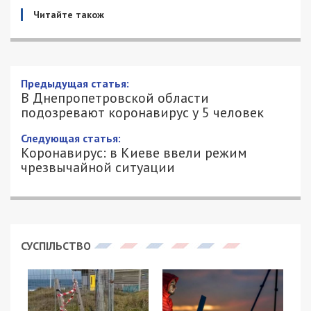
Читайте також
В Днепропетровской области
подозревают коронавирус у 5 человек
18/03/2020 - 12:45
КСЕНИЯ БАСКАКОВА - СПЕЦИАЛЬНО
5688
ДЛЯ 49000.COM.UA
На сегодняшне утро, 18 марта, в Украине было
лабораторно подтверждено 14 случаев COVID-
19, из них 2 — летальных.
Об этом сообщает
49000.com.ua
, ссылаясь на
МОЗ
.
В течение дня 17 марта в Центр общественного
здоровья поступило 41 подозрение на COVID-19.