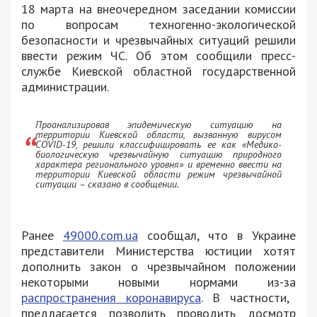
18 марта на внеочередном заседании комиссии
по вопросам техногенно-экологической
безопасности и чрезвычайных ситуаций решили
ввести режим ЧС. Об этом сообщили пресс-
службе Киевской областной государственной
администрации.
Проанализировав эпидемическую ситуацию на
территории Киевской области, вызванную вирусом
COVID-19, решили классифицировать ее как «Медико-
биологическую чрезвычайную ситуацию природного
характера регионального уровня» и временно ввести на
территории Киевской области режим чрезвычайной
ситуации – сказано в сообщении.
Ранее
49000.com.ua
сообщал, что в Украине
представители Министерства юстиции хотят
дополнить закон о чрезвычайном положении
некоторыми новыми нормами из-за
распространения коронавируса
. В частности,
предлагается позволить проводить досмотр