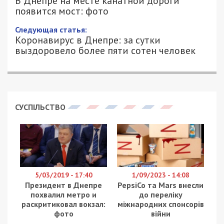
появится мост: фото
29/01/2021 - 21:00
ИВАН ДУЗЬ - СПЕЦИАЛЬНО ДЛЯ
10148
49000.COM.UA
В Днепре уже не один год в заброшенном
состоянии на территории парка им. Т. Г
Шевченко на Монастырском острове находится
канатная дорога. О том, что ждет подвесную
дорогу над рекой, сообщили в группе «Buil
Dnepr» в
социальной сети Facebook
.
Автор публикации Никита Реутов отметил, что
недавно в городе появились сообщения о том,
что «Канатную пассажирскую подвесную
дорогу» (улица Дмитрия Донцова, 23) перевели
с баланса коммунального предприятия
«Днепровский электротранспорт» на баланс КП
«Бюро».