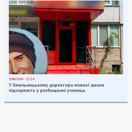
в упадке.
Сомневаюсь, что ее сохранят. Учитывая ее
географическое расположение здесь скорее всего
появится жилой комплекс с отличным видом на
Днепр, – заключил Реутов.
Напомним, что в 1968 году канатная дорога
Днепрепропетровске начала свою работу. Тогда
воздушный трамвай был невероятно популярен.
Ведь в летний период за 7 минут можно было
добраться до пляжей на Комсомольском
острове (ныне Монастырском –
прим. Автора
).
Но уже более 10 лет находится в заброшенном
состоянии. Впрочем, она выполняла больше
развлекательную функцию — связывала
рекреационную зону Днепра с урбанистической.
В Днепре строят многоэтажку, которая
не вписывается в ландшафт города