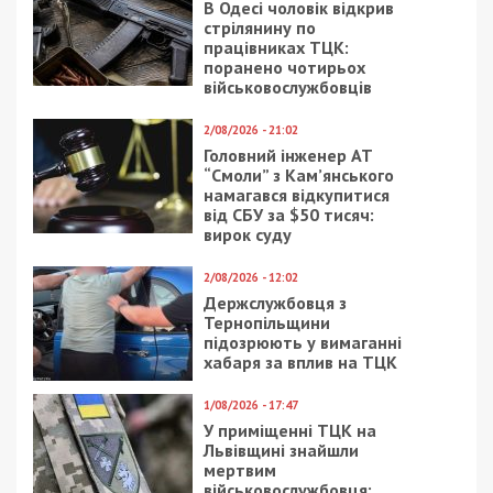
Категории:
Суспільство
| Метки:
соцсети
,
строительство
Рекламні блоки дають нам змогу
залишатися незалежними ЗМІ, а вам -
отримувати найсвіжіші новини під ними.
Приєднуйтесь також до 49000 в Google News. Слідкуйте
за останніми новинами!
Приєднатися
Читайте також
Предыдущая статья:
Есть ли шанс на 150 тысяч гривен у