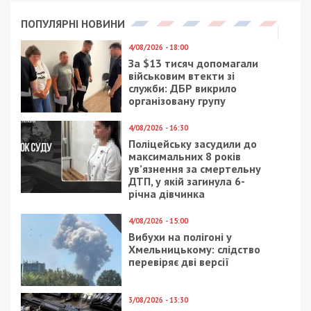
В центре Днепра появится новый
каскадный дом с террасами
Facebook
Telegram
Twitter
WhatsApp
Viber
Email
Поділити