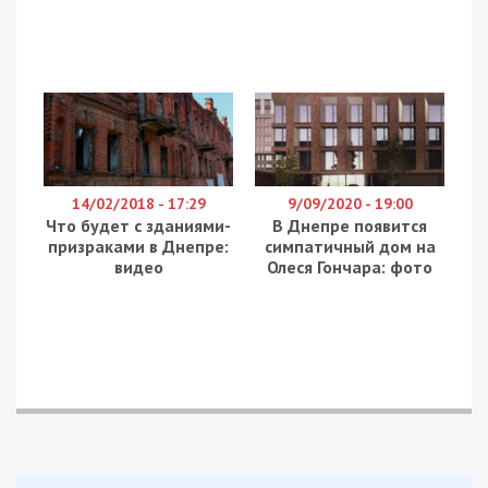
Исторически сложилось что все объекты,
которые попадают на баланс этого
предприятия, подлежат либо приватизации, либо
сносу, – подчеркнул Реутов.
Однако, в минувшем 2020 году архитекторы
разработали детальный план застройки улицы
Набережной Победы, которая расположена у
Монастырского острова. В этой проектировке
они предложили построить на месте канатной
дороги вантовый мост (тип висячего моста,
состоящий из одного или более пилонов,
соединённых с дорожным полотном
посредством стальных тросов — вантов),
который будет соединять остров с жилым
комплексом «Port City». Стоит отметить, что за
прошлое десятилетие предпринималось
множество попыток восстановить «канатку».
Сейчас же она
частично разобрана
и находится