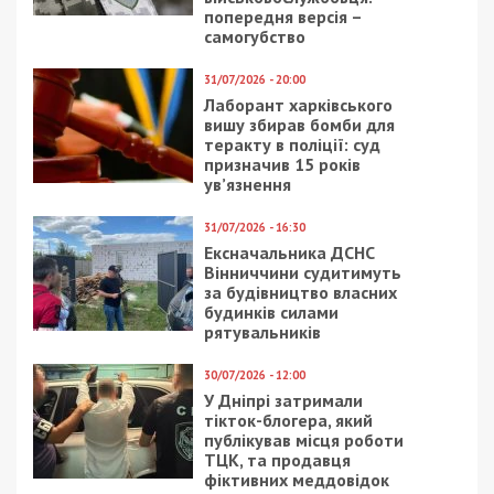
жителей Днепра, которые работают за
границей
Следующая статья:
В Днепре на Староказацкой омолодят
хрущевку: фото
СУСПІЛЬСТВО
5/03/2019 - 17:40
1/09/2023 - 14:08
Президент в Днепре
PepsiCo та Mars внесли
похвалил метро и
до переліку
раскритиковал вокзал:
міжнародних спонсорів
фото
війни