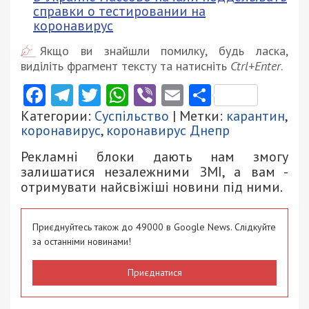
справки о тестировании на
коронавирус
Якщо ви знайшли помилку, будь ласка,
виділіть фрагмент тексту та натисніть
Ctrl+Enter
.
Facebook
Telegram
Twitter
WhatsApp
Viber
Email
Поділити
Категории:
Суспільство
| Метки:
карантин
,
коронавирус
,
коронавирус Днепр
Рекламні блоки дають нам змогу
залишатися незалежними ЗМІ, а вам -
отримувати найсвіжіші новини під ними.
Приєднуйтесь також до 49000 в Google News. Слідкуйте
за останніми новинами!
Приєднатися