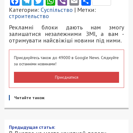
Facebook
Telegram
Twitter
WhatsApp
Viber
Email
Поділити
Категории:
Суспільство
| Метки:
строительство
Рекламні блоки дають нам змогу
залишатися незалежними ЗМІ, а вам -
отримувати найсвіжіші новини під ними.
Приєднуйтесь також до 49000 в Google News. Слідкуйте
за останніми новинами!
Приєднатися
Читайте також
В Днепре на месте канатной дороги