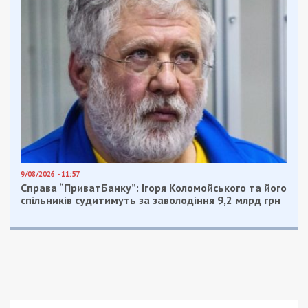
прививок;
Кировоградская область – 207 случаев /
60 прививок;
Луганская область – 72 случая / 250
прививок;
Львовская область – 720 случаев / 150
прививок;
Николаевская область – 416 случаев / 40
прививок;
Одесская область – 623 случая / 70
прививок;
Полтавская область – 297 случаев / 100
прививок;
Ровенская область – 277 случаев / 150
прививок;
Сумская область – 638 случаев / 40
прививок;
Тернопольская область – 410 случаев /