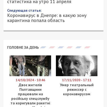
11/04/2021 - 9:07
ЕКАТЕРИНА ШВЕЦ - СПЕЦИАЛЬНО
2075
ДЛЯ 49000.COM.UA
По состоянию на утро 11 апреля в Украине
зафиксировали 12 112 новых
случаев
коронавируса
, а общее число
заболевших достигло 1 853 249. Об этом
сообщил в
Facebook
министр
здравоохранения Максим Степанов.
За все время эпидемии выздоровели 1 410 860
(+5034) украинцев. За сутки умерли +235,
человек, а общее число смертей достигло
37 014. Всего в Украине привились 377 050 (+4
048) граждан. 10 апреля провели 136723 тестов,
а днем ранее их сделали 122181.
Количество случаев и прививок: