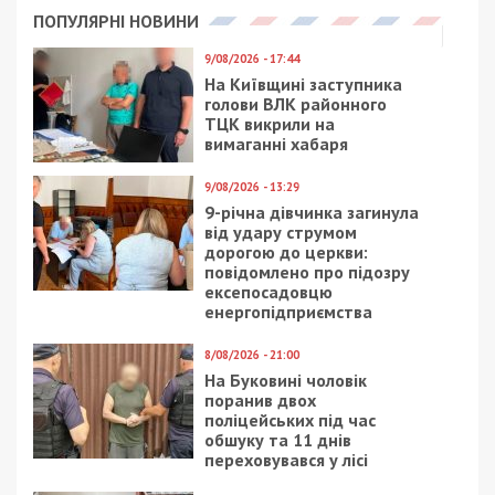
70 прививок;
Харьковская область – 1374 случая / 100
прививок;
Херсонская область – 312 случаев / 360
прививок;
Хмельницкая область – 811 случаев /
180 прививок;
Черкасская область – 349 случаев / 0
прививок;
Черновицкая область – 193 случая / 270
прививок;
Черниговская область – 489 случаев / 60
прививок.
Данные с временно оккупированных территорий:
АР Крым, Донецкой, Луганской областей и
города Севастополя отсутствуют
.