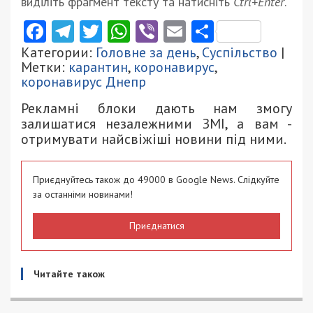
виділіть фрагмент тексту та натисніть
Ctrl+Enter
.
Facebook
Telegram
Twitter
WhatsApp
Viber
Email
Поділити
Категории:
Головне за день
,
Суспільство
|
Метки:
карантин
,
коронавирус
,
коронавирус Днепр
Рекламні блоки дають нам змогу
залишатися незалежними ЗМІ, а вам -
отримувати найсвіжіші новини під ними.
Приєднуйтесь також до 49000 в Google News. Слідкуйте
за останніми новинами!
Приєднатися
Читайте також