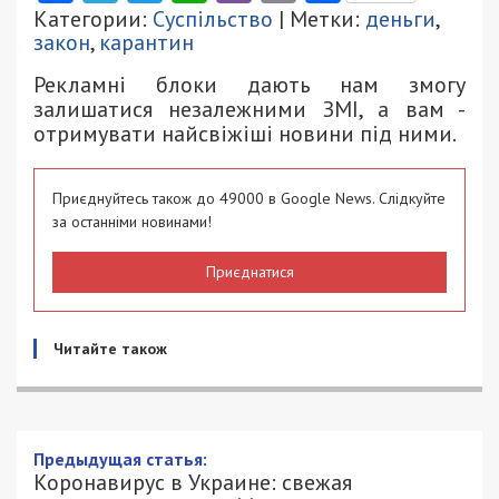
Категории:
Суспільство
| Метки:
деньги
,
закон
,
карантин
Рекламні блоки дають нам змогу
залишатися незалежними ЗМІ, а вам -
отримувати найсвіжіші новини під ними.
Приєднуйтесь також до 49000 в Google News. Слідкуйте
за останніми новинами!
Приєднатися
Читайте також
Коронавирус в Украине: cвежая
статистика на утро 11 апреля