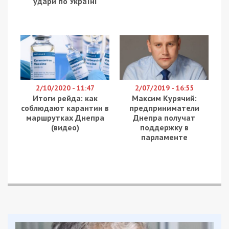
г. Киев – 697 случаев / 530 прививок;
Винницкая область – 143 случая / 110
прививок;
Волынская область – 292 случая / 60
прививок;
Днепропетровская область – 1333
случая / 610 прививок;
Донецкая область – 839 случаев / 370
прививок;
Житомирская область – 434 случая / 60
прививок;
Закарпатская – 138 случаев / 40
прививок;
Запорожская область – 279 случаев / 10
прививок;
Ивано-Франковская область – 110
случаев / 88 прививок;
Киевская область – 659 случаев / 270