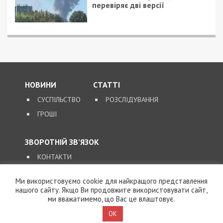
14/10/2024 - 10:46
17/11/2020 - 17:11
Двоє жителів
Умер театральный
Полтавщини
режиссер с
працювали на
коронавирусом
російську спецслужбу
та коригували ракетні
удари по Україні
Ми використовуємо cookie для найкращого представлення
нашого сайту. Якщо Ви продовжите використовувати сайт,
2/10/2020 - 11:47
2/07/2019 - 16:55
ми вважатимемо, що Вас це влаштовує.
Итоги рейда: как
Максим Курячий:
OK
соблюдают карантин в
предприниматели