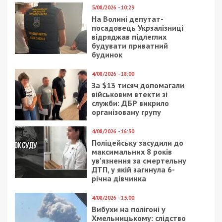
Приєднатися
Читайте також
Предыдущая статья:
В Днепре зафиксировали более 200
новых случаев коронавируса
Следующая статья:
Как безработным днепрянам получить
пособие во время карантина
ГОЛОВНЕ ЗА ДЕНЬ