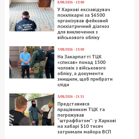
Facebook
Telegram
Twitter
WhatsApp
Viber
Email
Поділити
Категории:
Суспільство
| Метки:
карантин
,
коронавирус
,
укрнет
Рекламні блоки дають нам змогу
залишатися незалежними ЗМІ, а вам -
отримувати найсвіжіші новини під ними.
Приєднуйтесь також до 49000 в Google News. Слідкуйте
за останніми новинами!