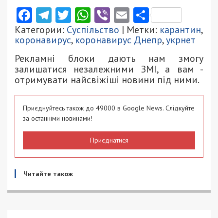
Facebook
Telegram
Twitter
WhatsApp
Viber
Email
Поділити
Категории:
Суспільство
| Метки:
карантин
,
коронавирус
,
коронавирус Днепр
,
укрнет
Рекламні блоки дають нам змогу
залишатися незалежними ЗМІ, а вам -
отримувати найсвіжіші новини під ними.
Приєднуйтесь також до 49000 в Google News. Слідкуйте
за останніми новинами!
Приєднатися
Читайте також