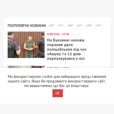
9/08/2026 - 11:57
Справа “ПриватБанку”: Ігоря Коломойського та його
спільників судитимуть за заволодіння 9,2 млрд грн
Ми використовуємо cookie для найкращого представлення
нашого сайту. Якщо Ви продовжите використовувати сайт,
ПОПУЛЯРНІ НОВИНИ
ми вважатимемо, що Вас це влаштовує.
8/08/2026 - 21:00
OK
На Буковині чоловік
поранив двох
поліцейських під час
обшуку та 11 днів