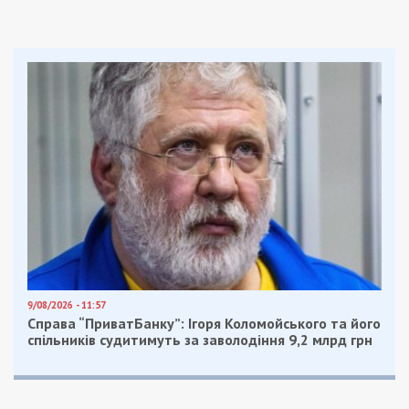
9/04/2024 - 10:22
28/02/2025 - 9:00
У Харкові затримали
Обстріл
інженерів-
Дніпропетровщини і
проектувальників, які
збиті БпЛА: як минула
допомагали
ніч в області
підключити Запорізьку
АЕС до “Росатома”