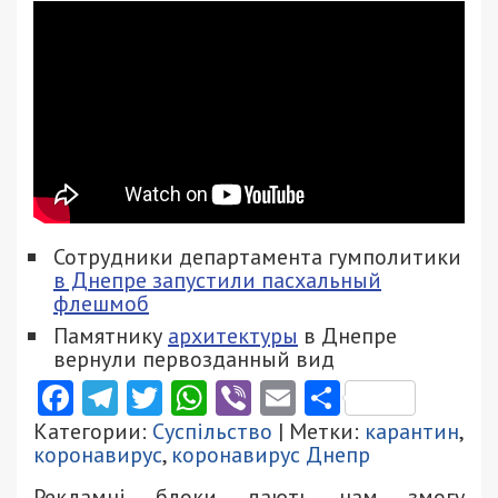
Сотрудники департамента гумполитики
в Днепре запустили пасхальный
флешмоб
Памятнику
архитектуры
в Днепре
вернули первозданный вид
Facebook
Telegram
Twitter
WhatsApp
Viber
Email
Поділити
Категории:
Суспільство
| Метки:
карантин
,
коронавирус
,
коронавирус Днепр
Рекламні блоки дають нам змогу