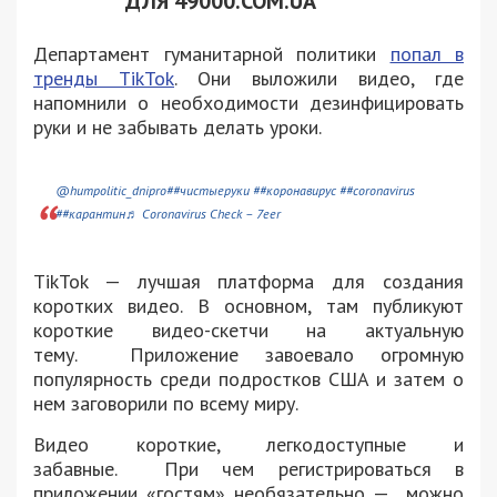
ДЛЯ 49000.COM.UA
Департамент гуманитарной политики
попал в
тренды TikTok
. Они выложили видео, где
напомнили о необходимости дезинфицировать
руки и не забывать делать уроки.
@humpolitic_dnipro
##чистыеруки
##коронавирус
##coronavirus
##карантин
♬ Coronavirus Check – 7eer
TikTok — лучшая платформа для создания
коротких видео. В основном, там публикуют
короткие видео-скетчи на актуальную
тему.
Приложение завоевало огромную
популярность среди подростков США и затем о
нем заговорили по всему миру.
Видео короткие, легкодоступные и
забавные. При чем регистрироваться в
приложении «гостям» необязательно — можно