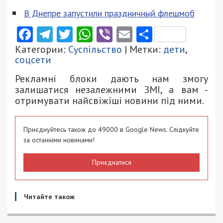
приложениях, таких как
«TikTok»
.
Короткие, легкодоступные и забавные ролики о
событиях в Днепре. Самые смешные моменты с
происшествий, массовых мероприятий, и
скандальных сессионных заседаний. Обо всем
этом можно узнать, подписавшись на
наш
«TikTok»
.
Даже памятники в Днепре надели маски
(видео)
В Днепре запустили праздничный флешмоб
Facebook
Telegram
Twitter
WhatsApp
Viber
Email
Поділити
Категории:
Суспільство
| Метки:
дети
,
соцсети
Рекламні блоки дають нам змогу
залишатися незалежними ЗМІ, а вам -
отримувати найсвіжіші новини під ними.