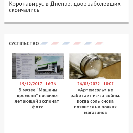
ПЕТРО ЩУКІН - СПЕЦИАЛЬНО ДЛЯ
2416
49000.COM.UA
Строительство метро стало одним из
крупнейших инфраструктурных проектов города,
а станция Театральная – действительно
интересное место. О том, как продвигается
строительство на этой станции
рассказали
на
телеканале ДніпроTV.
В правом тоннеле в сторону станции
Театральной уже совсем скоро будет сбойка с
уже действующим тоннелем 11 ствола. Скоро
начнут укрепление стенок. По словам
заместителя городского головы Днепра Михаила
Лысенко, в месяц строители планируют
проходить порядка 250 метров. Кроме того, как
сообщает днепровский исследователь и пресс-
аташе строительства новых станций
метрополитена Артем Костюк, будет залито
около 40 сантиметров высококачественного