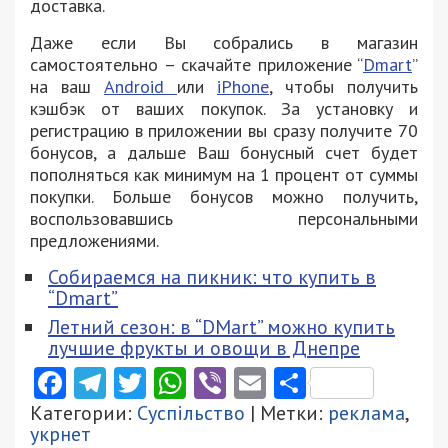
доставка.
Даже если Вы собрались в магазин
самостоятельно – скачайте приложение “
Dmart
”
на ваш
Android
или
iPhone
, чтобы получить
кэшбэк от ваших покупок. За установку и
регистрацию в приложении вы сразу получите 70
бонусов, а дальше Ваш бонусный счет будет
пополняться как минимум на 1 процент от суммы
покупки. Больше бонусов можно получить,
воспользовавшись персональными
предложениями.
Собираемся на пикник: что купить в
“Dmart”
Летний сезон: в “DMart” можно купить
лучшие фрукты и овощи в Днепре
Facebook
Telegram
Twitter
WhatsApp
Viber
Email
Поділити
Категории:
Суспільство
| Метки:
реклама
,
укрнет