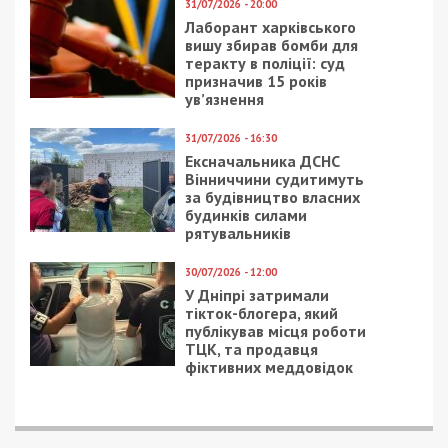
25/07/2019 - 17:52
12/08/2025 - 14:19
В инженеры я б пошел:
Халатність на 15 млн
стало известно, кто
грн: екскерівник
ездит по Новому мосту
військової частини
в Днепре
завдав державі збитків