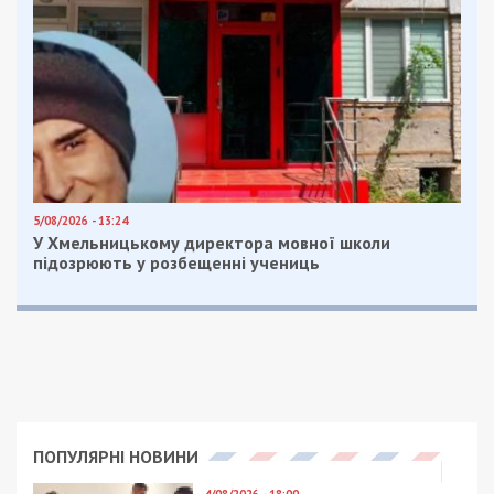
на буровзрывные работы после полутора лет
простоя. Приблизительная дата окончания
работ по метро – конец 2024 года.
В Днепре рассказали о том, как идет
строительство метро: видео
В Днепре подробно проанализировали
строительство метро по всем объектам:
фото, видео
Facebook
Telegram
Twitter
WhatsApp
Viber
Email
Поділити