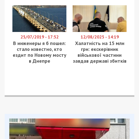
бетона и сделана дополнительная
гидроизоляция, что сделает тоннель полностью
сухим.
Также, как сообщил Михаил Лысенко, наличие
воды, которую откачивают в системы ливневой
канализации при строительстве метро – это
норма и она не ядовита и не опасна. Но за
полтора месяца предпримут меры для
дополнительной ее очистки: установят
дополнительное оборудование, дополнительные
отстойники (зумпфы), где вода будет
предварительно отстаиваться, и только потом
ее будут перекачивать в ливневую канализацию.
На особо водонасыщенных участках с помощью
инъекций будут дополнительно укреплять свод,
а последние 12 метров пройдут медленно,
гидромолотом и произведут сбойку. Стадия
строительства станции Театральная 16%.
Работы ускорились после получения разрешения