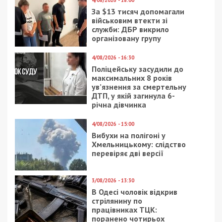
Категории:
Суспільство
| Метки:
метро
Рекламні блоки дають нам змогу
залишатися незалежними ЗМІ, а вам -
отримувати найсвіжіші новини під ними.
Приєднуйтесь також до 49000 в Google News. Слідкуйте
за останніми новинами!
Приєднатися
Читайте також
Предыдущая статья:
Как в Днепре реконструируют здание
центра современной культуры: фото