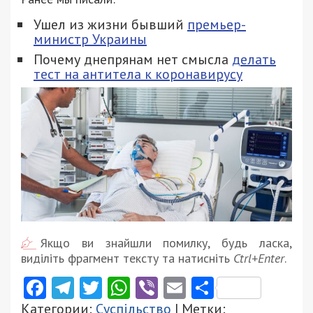
Ушел из жизни бывший
премьер-
министр Украины
Почему днепрянам нет смысла
делать
тест на антитела к коронавирусу
Якщо ви знайшли помилку, будь ласка,
виділіть фрагмент тексту та натисніть
Ctrl+Enter
.
Facebook
Telegram
Twitter
WhatsApp
Viber
Email
Поділити
Категории:
Суспільство
| Метки: