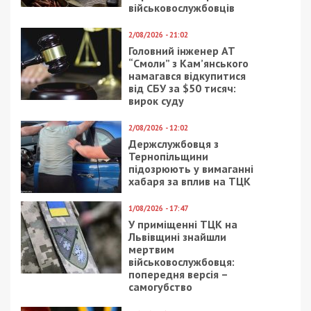
Следующая статья:
Рис с морепродуктами и штрудель с
бананом: чем может удивить отдел
кулинарии в “Dmart”
СУСПІЛЬСТВО
19/12/2017 - 16:36
26/05/2022 - 10:07
В музее “Машины
«Артемсоль» не
времени” появился
работает из-за войны:
летающий экспонат:
когда соль снова
фото
появится на полках
магазинов