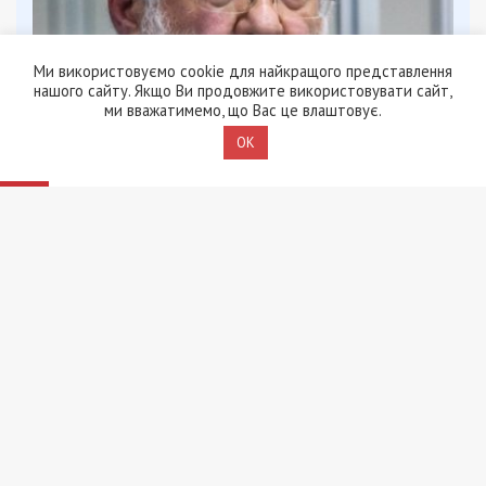
Ми використовуємо cookie для найкращого представлення
нашого сайту. Якщо Ви продовжите використовувати сайт,
ми вважатимемо, що Вас це влаштовує.
OK
9/08/2026 - 11:57
Справа “ПриватБанку”: Ігоря Коломойського та його
спільників судитимуть за заволодіння 9,2 млрд грн
ПОПУЛЯРНІ НОВИНИ
9/08/2026 - 17:44
На Київщині заступника
голови ВЛК районного
ТЦК викрили на