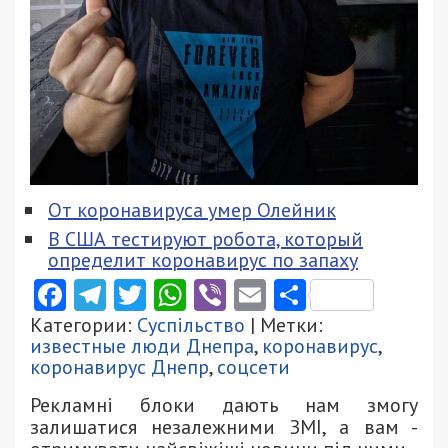
От коронавируса умер Олейник
В США тестируют робота, который
определит коронавирус по запаху
Facebook
Telegram
Twitter
WhatsApp
Viber
Email
Поділити
Категории:
Суспільство
| Метки:
известные люди Днепра
,
коронавирус
,
коронавирус Днепр
,
соцсети
Рекламні блоки дають нам змогу
залишатися незалежними ЗМІ, а вам -