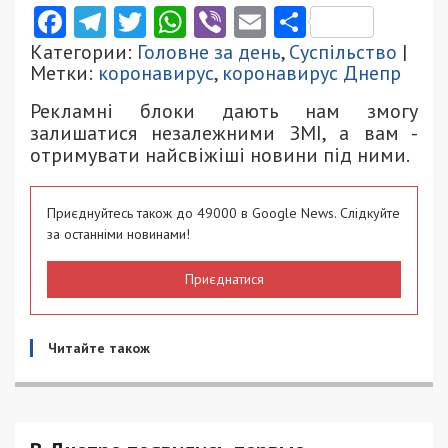
Facebook
Telegram
Twitter
WhatsApp
Viber
Email
Поділити
Категории:
Головне за день
,
Суспільство
|
Метки:
коронавирус
,
коронавирус Днепр
Рекламні блоки дають нам змогу
залишатися незалежними ЗМІ, а вам -
отримувати найсвіжіші новини під ними.
Приєднуйтесь також до 49000 в Google News. Слідкуйте
за останніми новинами!
Приєднатися
Читайте також