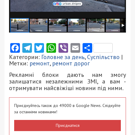
Facebook
Telegram
Twitter
WhatsApp
Viber
Email
Поділити
Категории:
Головне за день
,
Суспільство
|
Метки:
ремонт
,
ремонт дорог
Рекламні блоки дають нам змогу
залишатися незалежними ЗМІ, а вам -
отримувати найсвіжіші новини під ними.
Приєднуйтесь також до 49000 в Google News. Слідкуйте
за останніми новинами!
Приєднатися