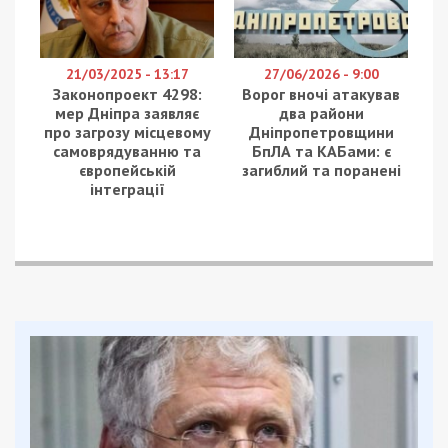
21/03/2025 - 13:17
27/06/2026 - 9:00
Законопроект 4298:
Ворог вночі атакував
мер Дніпра заявляє
два райони
про загрозу місцевому
Дніпропетровщини
самоврядуванню та
БпЛА та КАБами: є
європейській
загиблий та поранені
інтеграції