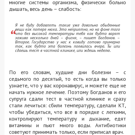
многие системы организма, физически больно
дышать, весь день – слабость:
Я не буду добавлять такие уже довольно обыденные
вещи как потеря нюха. Это неприятно, но на фоне того
что без высокой температуры тебя как будто варят
заживо несколько дней – фигня, – пишет Богданов. –
Второе. Государство у нас к ковиду готово примерно
так, как будто эта болезнь появилась вчера. Ты или
сдаешь тест в частной клинике, или ждешь неделю.
По его словам, худшие дни болезни – с
седьмого по десятый, то есть когда вы только
узнаете, что у вас коронавирус, и можете еще не
начать нужное лечение. Поэтому Богданов и его
супруга сдали тест в частной клинике и сразу
стали лечиться: сбили температуру, сделали КТ,
чтобы убедиться, что все в порядке с легкими,
контролируют температуру и дыхание, едят
витамины и пьют много воды. Антибиотики
советуют принимать только, если приписал врач.