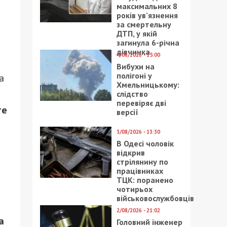
максимальних 8
років ув’язнення
за смертельну
ДТП, у якій
загинула 6-річна
дівчинка
4/08/2026 - 15:00
Вибухи на
полігоні у
а
Хмельницькому:
слідство
перевіряє дві
те
версії
3/08/2026 - 13:30
В Одесі чоловік
відкрив
стрілянину по
працівниках
ТЦК: поранено
чотирьох
військовослужбовців
2/08/2026 - 21:02
а
Головний інженер