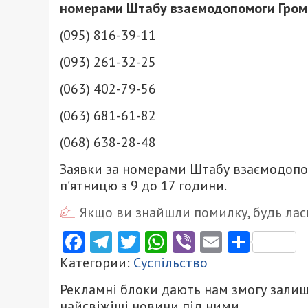
номерами Штабу взаємодопомоги Гро
(095) 816-39-11
(093) 261-32-25
(063) 402-79-56
(063) 681-61-82
(068) 638-28-48
Заявки за номерами Штабу взаємодопо
п’ятницю з 9 до 17 години.
Якщо ви знайшли помилку, будь ласк
Facebook
Telegram
Twitter
WhatsApp
Viber
Email
Поділ
Категории:
Суспільство
Рекламні блоки дають нам змогу залиш
найсвіжіші новини під ними.