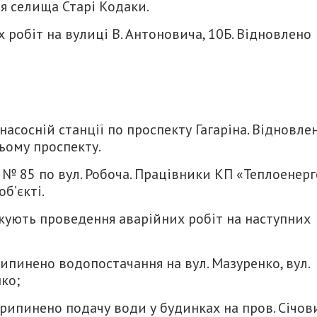
я селища Старі Кодаки.
робіт на вулиці В. Антоновича, 10Б. Відновлено
асосній станції по проспекту Гагаріна. Відновле
ьому проспекту.
№ 85 по вул. Робоча. Працівники КП «Теплоенерг
б’єкті.
ують проведення аварійних робіт на наступних
инено водопостачання на вул. Мазуренко, вул.
ко;
пинено подачу води у будинках на пров. Січов