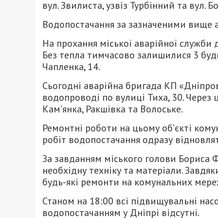
вул. Звилиста, узвіз Турбінний та вул. Б
Водопостачання за зазначеними вище а
На прохання міської аварійної служби д
Без тепла тимчасово залишилися 3 будинк
Чапленка, 14.
Сьогодні аварійна бригада КП «Дніпро
водопроводі по вулиці Тиха, 30. Через
Кам’янка, Ракшівка та Волоське.
Ремонтні роботи на цьому об’єкті ком
робіт водопостачання одразу відновлят
За завданням міського голови Бориса Ф
необхідну техніку та матеріали. Завдя
будь-які ремонти на комунальних мере
Станом на 18:00 всі підвищувальні нас
водопостачанням у Дніпрі відсутні.