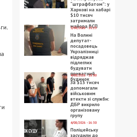
“штрафбатом”: у
Харкові на хабарі
$10 тисяч
затримали
майора ВСП
ги.
5/08/2026 - 10:29
На Волині
депутат-
посадовець
Укрзалізниці
на
відряджав
підлеглих
будувати
приватний
4/08/2026 - 18:00
будинок
За $13 тисяч
допомагали
військовим
втекти зі служби:
ДБР викрило
ти
організовану
групу
4/08/2026 - 16:30
Поліцейську
засудили до