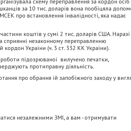
рганізувала схему переправлення за кордон осіб
шканців за 10 тис. доларів вона пообіцяла допом
 МСЕК про встановлення інвалідності, яка надає
частини коштів у сумі 2 тис. доларів США. Наразі
 та сприянні незаконному переправленню
кордон України (ч. 3 ст. 332 КК України).
а роботи підозрюваної вилучено печатки,
тверджують протиправну діяльність.
отання про обрання їй запобіжного заходу у вигл
итися
атися незалежними ЗМІ, а вам - отримувати