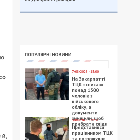
ПОПУЛЯРНІ НОВИНИ
но
7/08/2026 - 15:00
о»
На Закарпатті
ТЦК «списав»
понад 1500
чоловік з
військового
обліку, а
документи
знищили, щоб
5/08/2026 - 21:31
прибрати сліди
Представився
працівником ТЦК
ий,
та погрожував