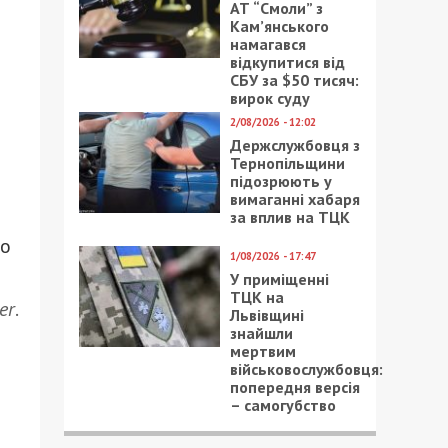
АТ “Смоли” з
Кам’янського
намагався
відкупитися від
СБУ за $50 тисяч:
вирок суду
2/08/2026 - 12:02
Держслужбовця з
Тернопільщини
підозрюють у
вимаганні хабаря
за вплив на ТЦК
по
1/08/2026 - 17:47
У приміщенні
ТЦК на
er
.
Львівщині
знайшли
мертвим
військовослужбовця:
попередня версія
– самогубство