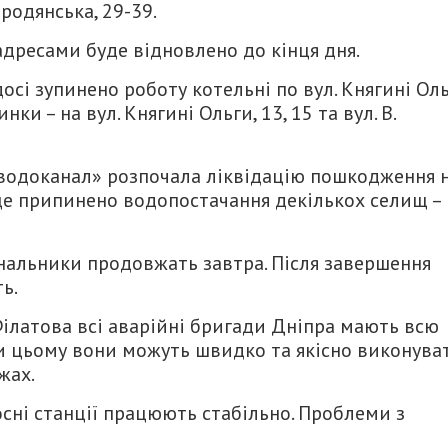
ородянська, 29-39.
дресами буде відновлено до кінця дня.
осі зупинено роботу котельні по вул. Княгині Оль
и – на вул. Княгині Ольги, 13, 15 та вул. В.
водоканал» розпочала ліквідацію пошкодження 
 це припинено водопостачання декількох селищ –
унальники продовжать завтра. Після завершення
ь.
ілатова всі аварійні бригади Дніпра мають всю
ки цьому вони можуть швидко та якісно виконува
жах.
осні станції працюють стабільно. Проблеми з