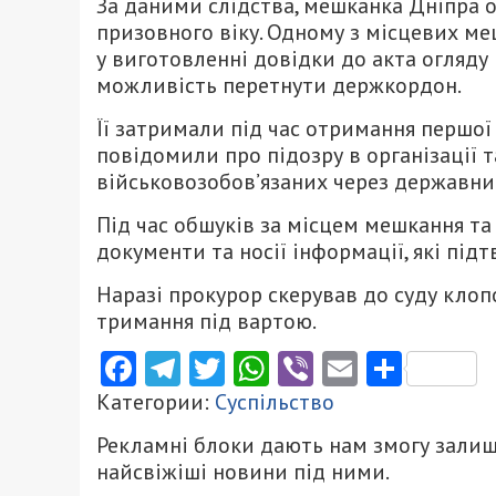
За даними слідства, мешканка Дніпра о
призовного віку. Одному з місцевих ме
у виготовленні довідки до акта огляду
можливість перетнути держкордон.
Її затримали під час отримання першої 
повідомили про підозру в організації
військовозобов’язаних через державний 
Під час обшуків за місцем мешкання т
документи та носії інформації, які під
Наразі прокурор скерував до суду клоп
тримання під вартою.
Facebook
Telegram
Twitter
WhatsApp
Viber
Email
Поділ
Категории:
Суспільство
Рекламні блоки дають нам змогу залиш
найсвіжіші новини під ними.