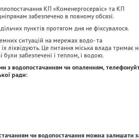
теплопостачання КП «Коменергосервіс» та КП
ніпрянам забезпечено в повному обсязі.
ільчих пунктів протягом дня не фіксувалося.
емних ситуацій на мережах водо- та
їх ліквідують. Це питання міська влада тримає н
і були забезпечені і теплом, і водою.
еми з водопостачанням чи опаленням, телефонуй
ської ради:
стачанням чи водопостачання можна залишати з