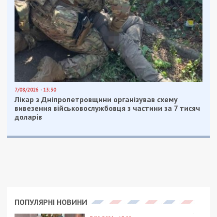
Приєднуйтесь також до 49000 в Google News. Слідкуйте
за останніми новинами!
Приєднатися
Читайте також
Предыдущая статья:
Служба за контрактом: у Міноборони
назвали новий граничний вік
Следующая статья:
У “Дії” тестують підпис, який буде дійсним
для документів Євросоюзу