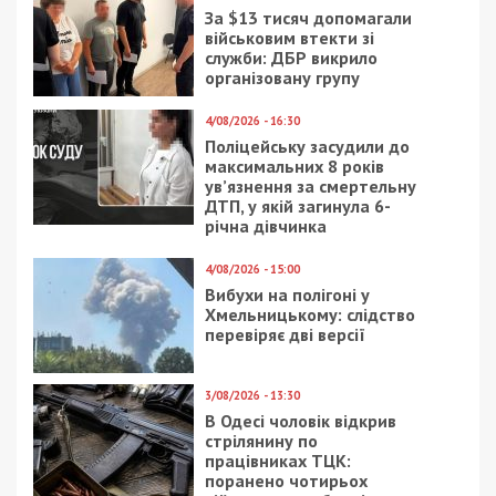
20/11/2022 - 9:00
18/09/2019 - 16:25
Перевіртесь на
В Днепре Набережную
цукровий діабет – в
Победы заволокло
Україні це безоплатно
дымом: фото, видео