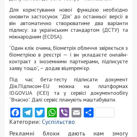
Для користування нової функцією необхідно
оновити застосунок “Дія” до останньої версії в
він автоматично створюватиме два варіанти
підпису: за українським стандартом (ДСТУ) та
міжнародним (ECDSA).
“Один клік очима, біометрія обличчя звіряється з
біометрією в реєстрі — і ви укладаєте онлайн-
контракт з іноземними партнерами, підписуєте
заяву тощо”, – додав віцепрем’єр.
Під час бета-тесту підписати документ
Дія.Підписом-EU можна на платформах
ІD.GОV.UА (ICEI) та у сервісі документообігу
“Вчасно”. Далі сервіс планують маштабувати.
Facebook
Telegram
Twitter
WhatsApp
Viber
Email
Поділити
Категории:
Суспільство
Рекламні блоки дають нам змогу