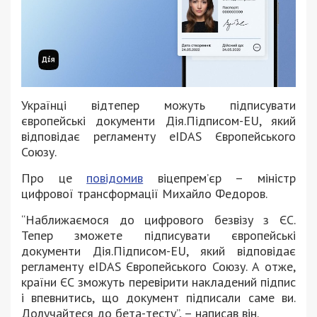
Українці відтепер можуть підписувати
європейські документи Дія.Підписом-EU, який
відповідає регламенту eIDAS Європейського
Союзу.
Про це
повідомив
віцепрем’єр – міністр
цифрової трансформації Михайло Федоров.
“Наближаємося до цифрового безвізу з ЄС.
Тепер зможете підписувати європейські
документи Дія.Підписом-EU, який відповідає
регламенту eIDAS Європейського Союзу. А отже,
країни ЄС зможуть перевірити накладений підпис
і впевнитись, що документ підписали саме ви.
Долучайтеся до бета-тесту”, – написав він.