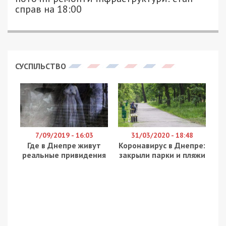
В Україні поки не планують заборонити TikTok на
телефонах чиновників.
Про це розповів віцепрем’єр – міністр цифрової
трансформації Михайло Федоров в
інтерв’ю
liga.net.
“Таких розмов зараз немає. Ми уважно слідкуємо