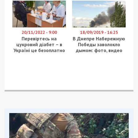
за тим, що відбувається в інших країнах. Але
таких розмов і конкретних дій в цьому напрямку
немає поки що”, – зазначив міністр.
На тлі обмеження TikTok в низці країн, на сайті
президента 24
березня
зареєстрували
електронну петицію про
заборону TikTok в Україні.
“Так як зараз багато пропаганди йде через відео
з TikTok, пропоную закрити його повністю, хоча б
на період війни в Україні”, – пояснила авторка
петиції.
Facebook
Telegram
Twitter
WhatsApp
Viber
Email
Поділити
Категории:
Суспільство
Рекламні блоки дають нам змогу
залишатися незалежними ЗМІ, а вам -
отримувати найсвіжіші новини під ними.