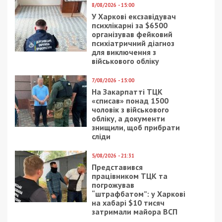
8/08/2026 - 15:00
У Харкові ексзавідувач
психлікарні за $6500
організував фейковий
психіатричний діагноз
для виключення з
військового обліку
7/08/2026 - 15:00
На Закарпатті ТЦК
«списав» понад 1500
чоловік з військового
обліку, а документи
знищили, щоб прибрати
сліди
5/08/2026 - 21:31
Представився
працівником ТЦК та
погрожував
“штрафбатом”: у Харкові
на хабарі $10 тисяч
затримали майора ВСП