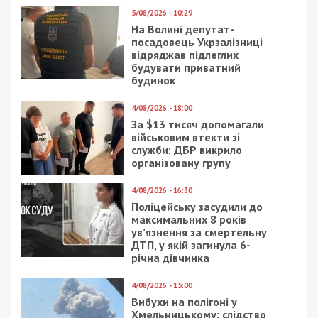
5/08/2026 - 10:29
На Волині депутат-
посадовець Укрзалізниці
відряджав підлеглих
будувати приватний
будинок
4/08/2026 - 18:00
За $13 тисяч допомагали
військовим втекти зі
служби: ДБР викрило
організовану групу
4/08/2026 - 16:30
Поліцейську засудили до
максимальних 8 років
ув’язнення за смертельну
ДТП, у якій загинула 6-
річна дівчинка
4/08/2026 - 15:00
Вибухи на полігоні у
Хмельницькому: слідство