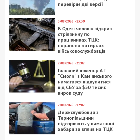
перевіряє дві версії
3/08/2026 - 13:30
В Одесі чоловік відкрив
стрілянину по
працівниках ТЦК:
поранено чотирьох
військовослужбовців
2/08/2026 - 21:02
Головний інженер АТ
“Смоли” з Кам’янського
намагався відкупитися
від СБУ за $50 тисяч:
вирок суду
2/08/2026 - 12:02
Держслужбовця з
Тернопільщини
підозрюють у вимаганні
хабаря за вплив на ТЦК