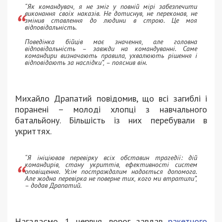
“Як командувач, я не зміг у повній мірі забезпечити
виконання своїх наказів. Не дотиснув, не переконав, не
змінив ставлення до людини в строю. Це моя
відповідальність.
Поведінка бійців має значення, але головна
відповідальність – завжди на командуванні. Саме
командири визначають правила, ухвалюють рішення і
відповідають за наслідки”, – пояснив він.
Михайло Драпатий повідомив, що всі загиблі і
поранені – молоді хлопці з навчального
батальйону. Більшість із них перебували в
укриттях.
“Я ініціював перевірку всіх обставин трагедії: дій
командирів, стану укриттів, ефективності систем
оповіщення. Усім постраждалим надається допомога.
Але жодна перевірка не поверне тих, кого ми втратили”,
– додав Драпатий.
Нагадаємо, 1 червня, ворог завдав
ракетного