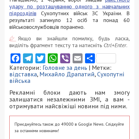
удару по розташуванню одного з навчальних
підрозділів
Сухопутних військ ЗС України. В
результаті загинуло 12 осіб та понад 60
військовослужбовців поранено.
Якщо ви знайшли помилку, будь ласка,
виділіть фрагмент тексту та натисніть
Ctrl+Enter
.
Facebook
Telegram
Twitter
WhatsApp
Viber
Email
Поділити
Категории:
Головне за день
| Метки:
відставка
,
Михайло Драпатий
,
Сухопутні
війська
Рекламні блоки дають нам змогу
залишатися незалежними ЗМІ, а вам -
отримувати найсвіжіші новини під ними.
Приєднуйтесь також до 49000 в Google News. Слідкуйте
за останніми новинами!