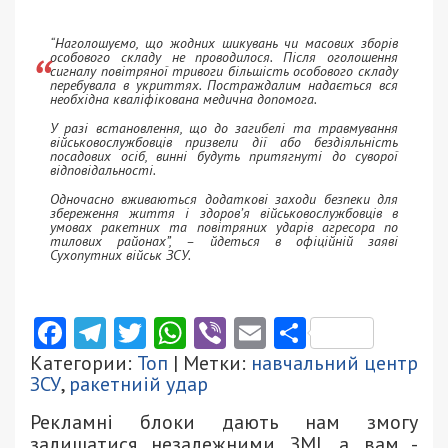
“Наголошуємо, що жодних шикувань чи масових зборів
особового складу не проводилося. Після оголошення
сигналу повітряної тривоги більшість особового складу
перебувала в укриттях. Постраждалим надається вся
необхідна кваліфікована медична допомога.
У разі встановлення, що до загибелі та травмування
військовослужбовців призвели дії або бездіяльність
посадових осіб, винні будуть притягнуті до суворої
відповідальності.
Одночасно вживаються додаткові заходи безпеки для
збереження життя і здоров’я військовослужбовців в
умовах ракетних та повітряних ударів агресора по
тилових районах”, – йдеться в офіційній заяві
Сухопутних військ ЗСУ.
Facebook
Telegram
Twitter
WhatsApp
Viber
Email
Поділити
Категории:
Топ
| Метки:
навчальний центр
ЗСУ
,
ракетниій удар
Рекламні блоки дають нам змогу
залишатися незалежними ЗМІ, а вам -