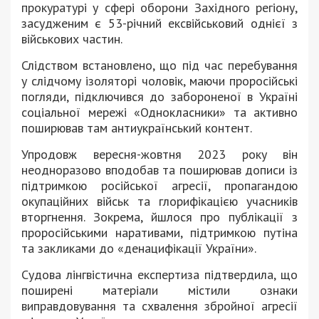
прокуратурі у сфері оборони Західного регіону,
засудженим є 53-річний ексвійськовий однієї з
військових частин.
Слідством встановлено, що під час перебування
у слідчому ізоляторі чоловік, маючи проросійські
погляди, підключився до забороненої в Україні
соціальної мережі «Однокласники» та активно
поширював там антиукраїнський контент.
Упродовж вересня-жовтня 2023 року він
неодноразово вподобав та поширював дописи із
підтримкою російської агресії, пропагандою
окупаційних військ та глорифікацією учасників
вторгнення. Зокрема, йшлося про публікації з
проросійськими наративами, підтримкою путіна
та закликами до «денацифікації України».
Судова лінгвістична експертиза підтвердила, що
поширені матеріали містили ознаки
виправдовування та схвалення збройної агресії