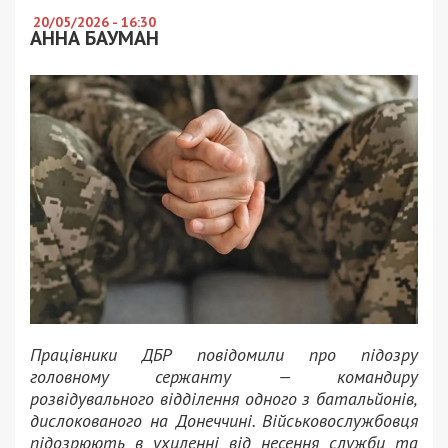
20/05/2026 - 16:30
АННА БАУМАН
Працівники
ДБР
повідомили про підозру
головному сержанту — командиру
розвідувального відділення одного з батальйонів,
дислокованого на Донеччині. Військовослужбовця
підозрюють в ухиленні від несення служби та