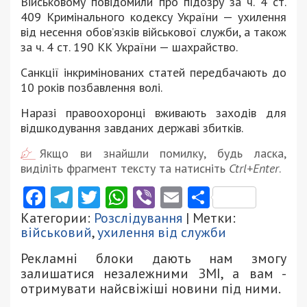
Військовому повідомили про підозру за ч. 4 ст.
409 Кримінального кодексу України — ухилення
від несення обов’язків військової служби, а також
за ч. 4 ст. 190 КК України — шахрайство.
Санкції інкримінованих статей передбачають до
10 років позбавлення волі.
Наразі правоохоронці вживають заходів для
відшкодування завданих державі збитків.
Якщо ви знайшли помилку, будь ласка,
виділіть фрагмент тексту та натисніть
Ctrl+Enter
.
Facebook
Telegram
Twitter
WhatsApp
Viber
Email
Поділити
Категории:
Розслідування
| Метки:
військовий
,
ухилення від служби
Рекламні блоки дають нам змогу
залишатися незалежними ЗМІ, а вам -
отримувати найсвіжіші новини під ними.