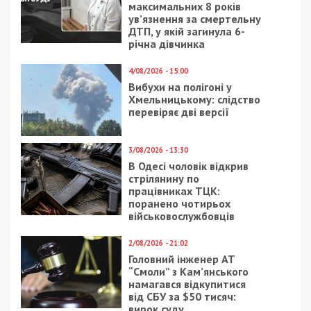
максимальних 8 років
ув’язнення за смертельну
ДТП, у якій загинула 6-
річна дівчинка
4/08/2026 - 15:00
Вибухи на полігоні у
Хмельницькому: слідство
перевіряє дві версії
3/08/2026 - 13:30
В Одесі чоловік відкрив
стрілянину по
працівниках ТЦК:
поранено чотирьох
військовослужбовців
2/08/2026 - 21:02
Головний інженер АТ
“Смоли” з Кам’янського
намагався відкупитися
від СБУ за $50 тисяч:
вирок суду