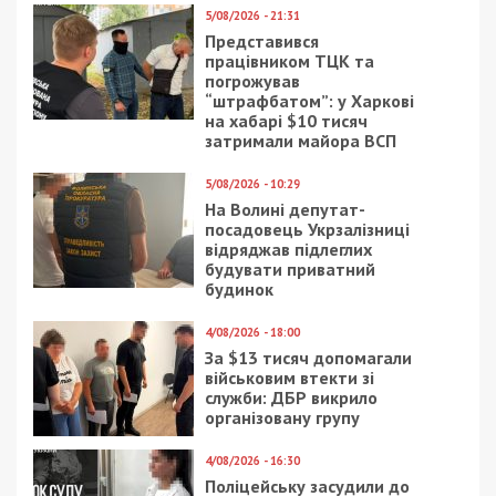
5/08/2026 - 21:31
Представився
працівником ТЦК та
погрожував
“штрафбатом”: у Харкові
на хабарі $10 тисяч
затримали майора ВСП
5/08/2026 - 10:29
На Волині депутат-
посадовець Укрзалізниці
відряджав підлеглих
будувати приватний
будинок
4/08/2026 - 18:00
За $13 тисяч допомагали
військовим втекти зі
служби: ДБР викрило
організовану групу
4/08/2026 - 16:30
Поліцейську засудили до