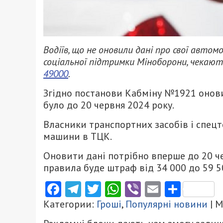
Водіїв, що не оновили дані про свої авт
соціальної підтримки Міноборони, чекают
49000
.
Згідно постанови Кабміну №1921 онови
було до 20 червня 2024 року.
Власники транспортних засобів і спецте
машини в ТЦК.
Оновити дані потрібно вперше до 20 чер
правила буде штраф від 34 000 до 59 5
Facebook
Telegram
Twitter
WhatsApp
Viber
Email
Поділ
Категории:
Гроші
,
Популярні новини
| 