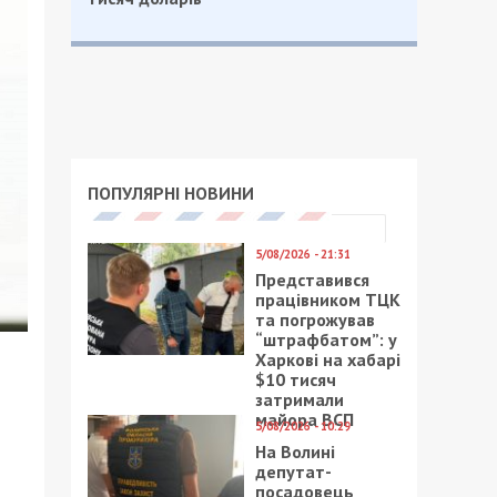
ПОПУЛЯРНІ НОВИНИ
5/08/2026 - 21:31
Представився
працівником ТЦК
та погрожував
“штрафбатом”: у
Харкові на хабарі
$10 тисяч
затримали
майора ВСП
5/08/2026 - 10:29
На Волині
депутат-
посадовець