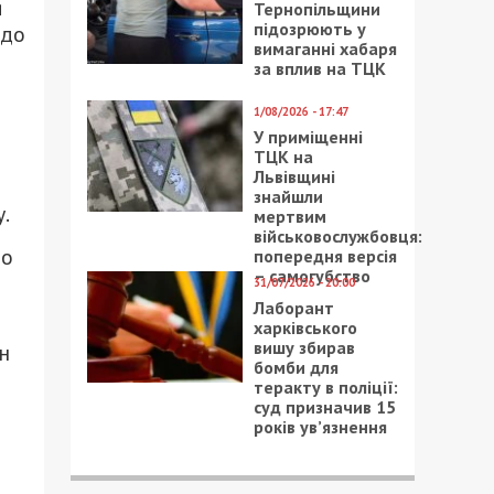
я
Тернопільщини
підозрюють у
 до
вимаганні хабаря
за вплив на ТЦК
1/08/2026 - 17:47
У приміщенні
ТЦК на
Львівщині
знайшли
.
мертвим
військовослужбовця:
до
попередня версія
– самогубство
31/07/2026 - 20:00
Лаборант
харківського
вишу збирав
н
бомби для
теракту в поліції:
суд призначив 15
років ув’язнення