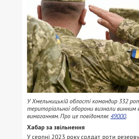
У Хмельницькій області командир 332 рот
територіальної оборони визнали винним в 
вимаганням. Про це повідомляє
49000
.
Хабар за звільнення
У серпні 2023 року солдат роти резерву