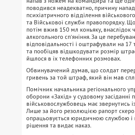
напав з ножем на командира та ще одну
поводився неадекватно, причину нападу
психіатричного відділення військовог
та Військової служби правопорядку. Щоб
потім вжив 150 мл коньяку, внаслідок 
алкогольного спʼяніння. За це перебува
відповідальності і оштрафували на 17 
та пообіцяв відшкодувати розмір штрафу
йшлося в їх телефонних розмовах.
Обвинувачений думав, що солдат перера
гривень за той штраф, який він мав спл
Помічник начальника регіонального уп
оборони «Захід» у судовому засіданні 
військовослужбовець має звернутись і
Лише за його резолюцією рапорт скеров
опрацьовується юридичною службою і 
рішення та видає наказ.