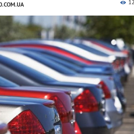
1
0.COM.UA