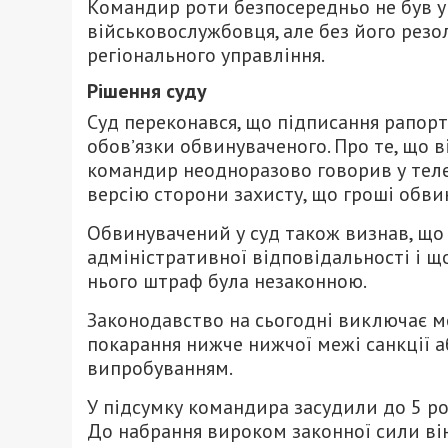
Командир роти безпосередньо не був 
військовослужбовця, але без його резо
регіонального управління.
Рішення суду
Суд переконався, що підписання рапор
обовʼязки обвинуваченого. Про те, що 
командир неодноразово говорив у теле
версію сторони захисту, що гроші обв
Обвинувачений у суд також визнав, що
адміністративної відповідальності і щ
нього штраф була незаконною.
Законодавство на сьогодні виключає м
покарання нижче нижчої межі санкції а
випробуванням.
У підсумку командира засудили до 5 рок
До набрання вироком законної сили він