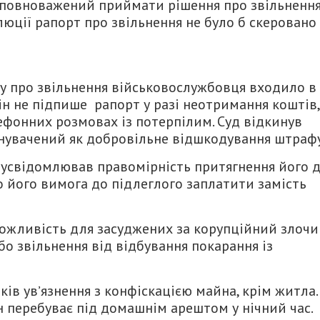
уповноважений приймати рішення про звільненн
люції рапорт про звільнення не було б скеровано
ту про звільнення військовослужбовця входило в
він не підпише рапорт у разі неотримання коштів,
фонних розмовах із потерпілим. Суд відкинув
инувачений як добровільне відшкодування штрафу
 усвідомлював правомірність притягнення його 
о його вимога до підлеглого заплатити замість
ожливість для засуджених за корупційний злочи
бо звільнення від відбування покарання із
ів увʼязнення з конфіскацією майна, крім житла.
 перебуває під домашнім арештом у нічний час.