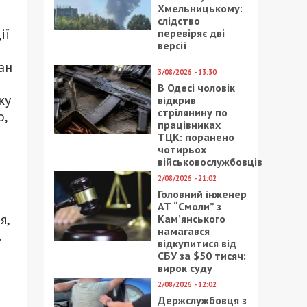
Хмельницькому:
слідство
ії
перевіряє дві
версії
ан
3/08/2026 - 13:30
В Одесі чоловік
ку
відкрив
стрілянину по
о,
працівниках
ТЦК: поранено
чотирьох
військовослужбовців
2/08/2026 - 21:02
Головний інженер
АТ “Смоли” з
я,
Кам’янського
намагався
відкупитися від
СБУ за $50 тисяч:
вирок суду
2/08/2026 - 12:02
Держслужбовця з