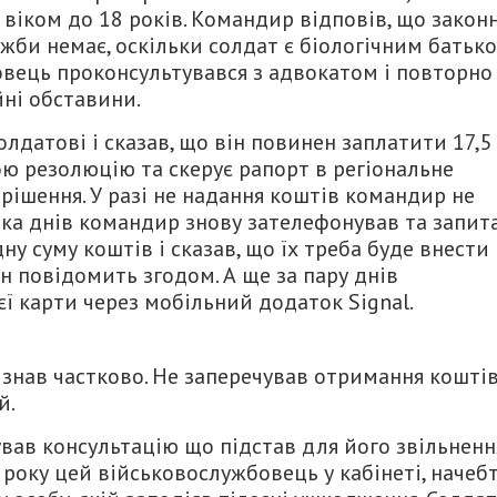
віком до 18 років. Командир відповів, що закон
ужби немає, оскільки солдат є біологічним батьк
овець проконсультувався з адвокатом і повторно
йні обставини.
лдатові і сказав, що він повинен заплатити 17,5
вою резолюцію та скерує рапорт в регіональне
ішення. У разі не надання коштів командир не
ька днів командир знову зателефонував та запит
у суму коштів і сказав, що їх треба буде внести
ін повідомить згодом. А ще за пару днів
ї карти через мобільний додаток Signal.
изнав частково. Не заперечував отримання кошті
й.
вав консультацію що підстав для його звільненн
 року цей військовослужбовець у кабінеті, начебт