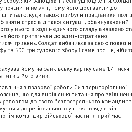
 особу, якій заподіяв тілесні ушкодження. Солдат
 пояснити не зміг, тому його доставили до
о шпиталю, куди також прибули працівники поліц
 зняти стрес від такої ситуації, обвинувачений
чого у нього в ході медичного огляду виявлено ст
ння його притягнули до адміністративної
тисяч гривень. Солдат вибачився за свою поведін
 та 500 грн судового збору і саме про це, нібит
хував йому на банківську картку саме 17 тисяч
атити з його вини.
равління з правової роботи Сил територіальної
пояснив, що для вирішення питання про звільненн
з рапортом до свого безпосереднього командира.
ується до регіонального управління, де він
потім командир військової частини приймає