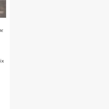
яє
їх