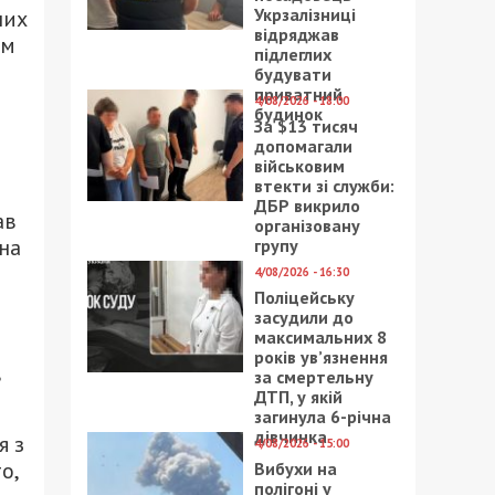
Укрзалізниці
них
відряджав
ом
підлеглих
будувати
приватний
4/08/2026 - 18:00
будинок
За $13 тисяч
допомагали
військовим
втекти зі служби:
ДБР викрило
ав
організовану
 на
групу
4/08/2026 - 16:30
Поліцейську
засудили до
максимальних 8
років ув’язнення
в
за смертельну
ДТП, у якій
загинула 6-річна
дівчинка
я з
4/08/2026 - 15:00
о,
Вибухи на
полігоні у