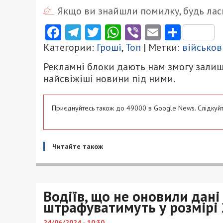
Якщо ви знайшли помилку, будь ласк
Facebook
Telegram
Twitter
WhatsApp
Viber
Email
Поділ
Категории:
Гроші
,
Топ
| Метки:
військо
Рекламні блоки дають нам змогу залиш
найсвіжіші новини під ними.
Приєднуйтесь також до 49000 в Google News. Слідкуйт
Читайте також
Водіїв, що не оновили дані
штрафуватимуть у розмірі 
24/06/2024 - 10:30