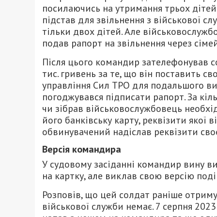
посилаючись на утримання трьох дітей 
підстав для звільнення з військової сл
тільки двох дітей. Але військовослужб
подав рапорт на звільнення через сіме
Після цього командир зателефонував со
тис. гривень за те, що він поставить с
управління Сил ТРО для подальшого вир
погоджувався підписати рапорт. За кіл
чи зібрав військовослужбовець необхідн
його банківську карту, реквізити якої в
обвинувачений надіслав реквізити своє
Версія командира
У судовому засіданні командир вину в
на картку, але виклав свою версію поді
Розповів, що цей солдат раніше отриму
військової служби немає. 7 серпня 2023