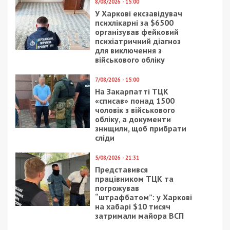
8/08/2026 - 15:00
У Харкові ексзавідувач
психлікарні за $6500
організував фейковий
психіатричний діагноз
для виключення з
військового обліку
7/08/2026 - 15:00
На Закарпатті ТЦК
«списав» понад 1500
чоловік з військового
обліку, а документи
знищили, щоб прибрати
сліди
5/08/2026 - 21:31
Представився
працівником ТЦК та
погрожував
“штрафбатом”: у Харкові
на хабарі $10 тисяч
затримали майора ВСП