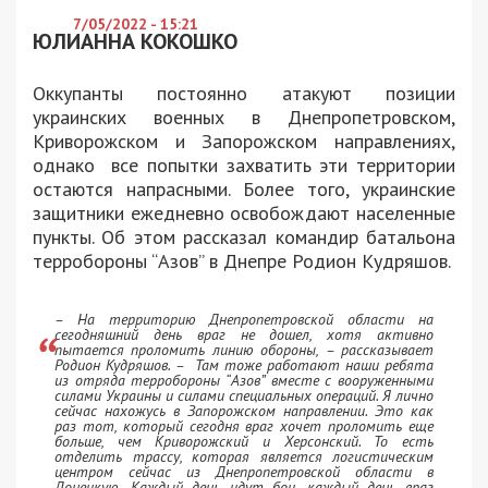
7/05/2022 - 15:21
ЮЛИАННА КОКОШКО
Оккупанты постоянно атакуют позиции
украинских военных в Днепропетровском,
Криворожском и Запорожском направлениях,
однако все попытки захватить эти территории
остаются напрасными. Более того, украинские
защитники ежедневно освобождают населенные
пункты. Об этом рассказал командир батальона
терробороны “Азов” в Днепре Родион Кудряшов.
– На территорию Днепропетровской области на
сегодняшний день враг не дошел, хотя активно
пытается проломить линию обороны, – рассказывает
Родион Кудряшов. – Там тоже работают наши ребята
из отряда терробороны “Азов” вместе с вооруженными
силами Украины и силами специальных операций. Я лично
сейчас нахожусь в Запорожском направлении. Это как
раз тот, который сегодня враг хочет проломить еще
больше, чем Криворожский и Херсонский. То есть
отделить трассу, которая является логистическим
центром сейчас из Днепропетровской области в
Донецкую. Каждый день идут бои, каждый день враг