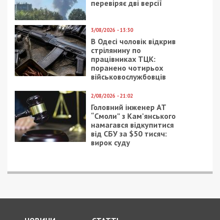
перевіряє дві версії
3/08/2026 - 13:30
В Одесі чоловік відкрив
стрілянину по
працівниках ТЦК:
поранено чотирьох
військовослужбовців
2/08/2026 - 21:02
Головний інженер АТ
“Смоли” з Кам’янського
намагався відкупитися
від СБУ за $50 тисяч:
вирок суду