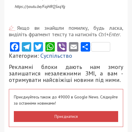
https://youtu.be/FajHRQSxqYg
Якщо ви знайшли помилку, будь ласка,
виділіть фрагмент тексту та натисніть
Ctrl+Enter
.
Facebook
Telegram
Twitter
WhatsApp
Viber
Email
Поділити
Категории:
Суспільство
Рекламні блоки дають нам змогу
залишатися незалежними ЗМІ, а вам -
отримувати найсвіжіші новини під ними.
Приєднуйтесь також до 49000 в Google News. Слідкуйте
за останніми новинами!
Приєднатися