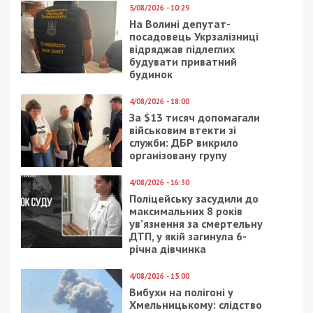
5/08/2026 - 10:29
На Волині депутат-
посадовець Укрзалізниці
відряджав підлеглих
будувати приватний
будинок
4/08/2026 - 18:00
За $13 тисяч допомагали
військовим втекти зі
служби: ДБР викрило
організовану групу
4/08/2026 - 16:30
Поліцейську засудили до
максимальних 8 років
ув’язнення за смертельну
ДТП, у якій загинула 6-
річна дівчинка
4/08/2026 - 15:00
Вибухи на полігоні у
Хмельницькому: слідство