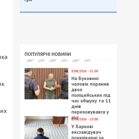
ПОПУЛЯРНІ НОВИНИ
ика
8/08/2026 - 21:00
На Буковині
ик
чоловік поранив
двох
поліцейських під
час обшуку та 11
днів
ких
переховувався у
лісі
8/08/2026 - 15:00
У Харкові
ексзавідувач
психлікарні за