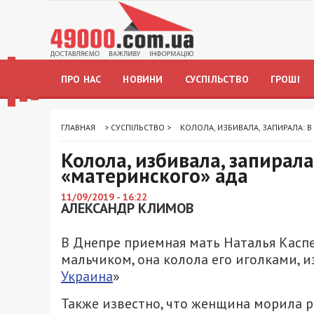
ПРО НАС
НОВИНИ
СУСПІЛЬСТВО
ГРОШІ
ГЛАВНАЯ
>
СУСПІЛЬСТВО
>
КОЛОЛА, ИЗБИВАЛА, ЗАПИРАЛА: 
Колола, избивала, запирала
«материнского» ада
11/09/2019 - 16:22
АЛЕКСАНДР КЛИМОВ
В Днепре приемная мать Наталья Касп
мальчиком, она колола его иголками, и
Украина
»
Также известно, что женщина морила р