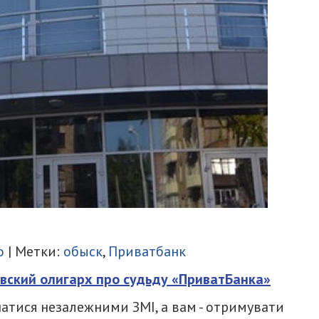
итися
о
| Метки:
обыск
,
Приватбанк
овский олигарх про судьду «ПриватБанка»
атися незалежними ЗМІ, а вам - отримувати