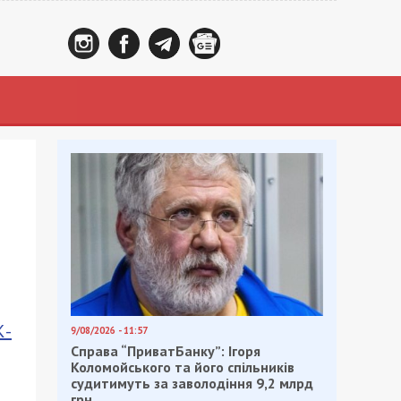
К-
9/08/2026 - 11:57
Справа “ПриватБанку”: Ігоря
Коломойського та його спільників
судитимуть за заволодіння 9,2 млрд
грн