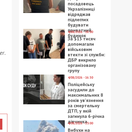
посадовець
Укрзалізниці
відряджав
підлеглих
будувати
приватний
4/08/2026 - 18:00
будинок
За $13 тисяч
допомагали
військовим
er
.
втекти зі служби:
ДБР викрило
організовану
групу
4/08/2026 - 16:30
Поліцейську
засудили до
максимальних 8
років ув’язнення
за смертельну
ДТП, у якій
загинула 6-річна
дівчинка
4/08/2026 - 15:00
Вибухи на