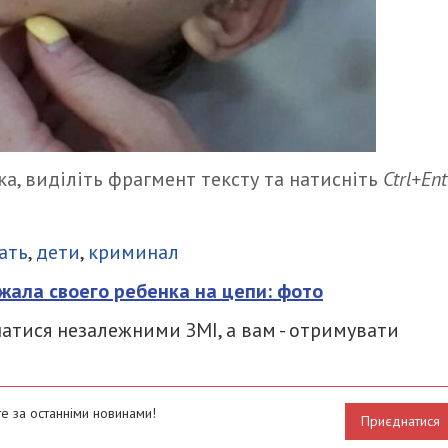
а, виділіть фрагмент тексту та натисніть
Ctrl+Ent
итися
ать
,
дети
,
криминал
жала своего ребенка на цепи: фото
атися незалежними ЗМІ, а вам - отримувати
е за останніми новинами!
Приєднатися