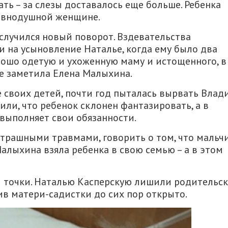
ть – за слезы доставалось еще больше. Ребенка
равнодушной женщине.
е случился новый поворот. Bздевательства
 на усыновление Наталье, когда ему было два
орошо одетую и ухоженную маму и истощенного, в
не заметила Елена Малыхина.
е своих детей, почти год пыталась вырвать Влад
или, что ребенок склонен фантазировать, а в
 выполняет свои обязанности.
страшными травмами, говорить о том, что мальч
алыхина взяла ребенка в свою семью – а в этом
й точки. Наталью Касперскую лишили родительс
ив матери-садистки до сих пор открыто.