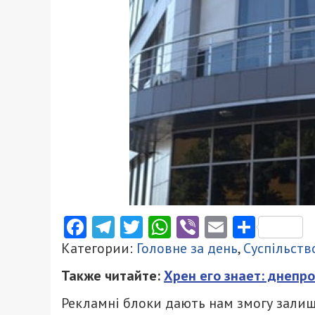
Facebook
Telegram
Twitter
WhatsApp
Viber
Email
Поділ
Категории:
Головне за день
,
Суспільств
Также читайте:
Хрен его знает: днепр
Рекламні блоки дають нам змогу залиш