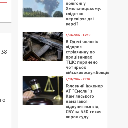
полігоні у
Хмельницькому:
слідство
перевіряє дві
версії
3/08/2026 - 13:30
В Одесі чоловік
відкрив
138
стрілянину по
працівниках
ТЦК: поранено
чотирьох
військовослужбовців
2/08/2026 - 21:02
Головний інженер
АТ “Смоли” з
Кам’янського
ию
намагався
відкупитися від
СБУ за $50 тисяч:
вирок суду