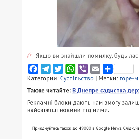
Якщо ви знайшли помилку, будь ласк
Facebook
Telegram
Twitter
WhatsApp
Viber
Email
Поділ
Категории:
Суспільство
| Метки:
горе-м
Также читайте:
В Днепре садистка дер
Рекламні блоки дають нам змогу залиш
найсвіжіші новини під ними.
Приєднуйтесь також до 49000 в Google News. Слідкуйт