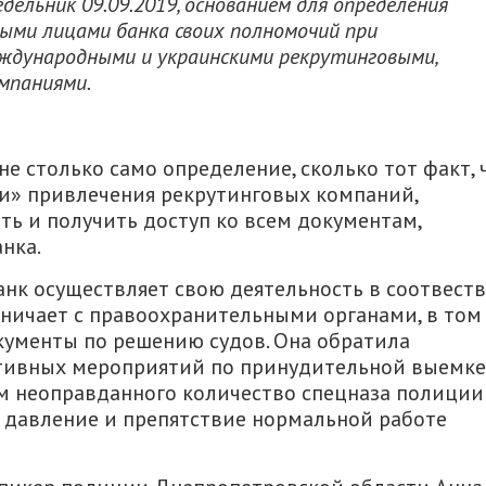
дельник 09.09.2019, основанием для определения
ными лицами
банка своих полномочий при
еждународными и украинскими рекрутинговыми,
мпаниями.
е столько само определение, сколько тот факт, 
и» привлечения рекрутинговых компаний,
ь и получить доступ ко всем документам,
нка.
нк осуществляет свою деятельность в соотвест
дничает с правоохранительными органами, в том
кументы по решению судов. Она обратила
ативных мероприятий по принудительной выемке
м неоправданного количество спецназа полиции
к давление и препятствие нормальной работе