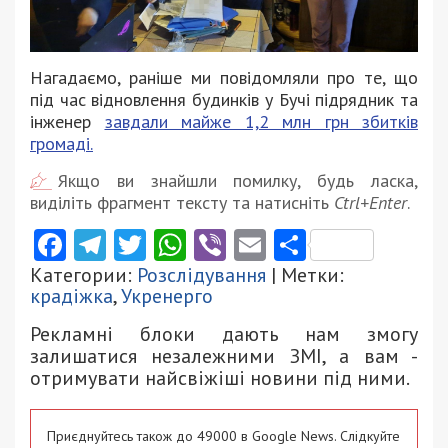
Нагадаємо, раніше ми повідомляли про те, що
під час відновлення будинків у Бучі підрядник та
інженер
завдали майже 1,2 млн грн збитків
громаді.
Якщо ви знайшли помилку, будь ласка,
виділіть фрагмент тексту та натисніть
Ctrl+Enter
.
Facebook
Telegram
Twitter
WhatsApp
Viber
Email
Поділити
Категории:
Розслідування
| Метки:
крадіжка
,
Укренерго
Рекламні блоки дають нам змогу
залишатися незалежними ЗМІ, а вам -
отримувати найсвіжіші новини під ними.
Приєднуйтесь також до 49000 в Google News. Слідкуйте