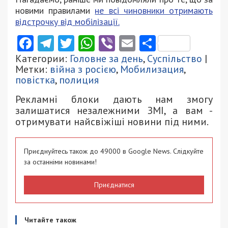
новими правилами
не всі чиновники отримають
відстрочку від мобілізації.
Facebook
Telegram
Twitter
WhatsApp
Viber
Email
Поділити
Категории:
Головне за день
,
Суспільство
|
Метки:
війна з росією
,
Мобилизация
,
повістка
,
полиция
Рекламні блоки дають нам змогу
залишатися незалежними ЗМІ, а вам -
отримувати найсвіжіші новини під ними.
Приєднуйтесь також до 49000 в Google News. Слідкуйте
за останніми новинами!
Приєднатися
Читайте також