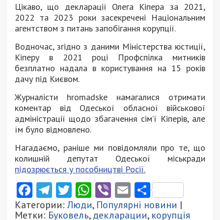
Цікаво, що декларації Олега Кіпера за 2021,
2022 та 2023 роки засекречені Національним
агентством з питань запобігання корупції.
Водночас, згідно з даними Міністерства юстиції,
Кіперу в 2021 році Профспілка митників
безплатно надала в користування на 15 років
дачу під Києвом.
Журналісти hromadske намагалися отримати
коментар від Одеської обласної військової
адміністрації щодо збагачення сім’ї Кіперів, але
їм було відмовлено.
Нагадаємо, раніше ми повідомляли про те, що
колишній депутат Одеської міськради
підозрюється у пособництві Росії.
Facebook
Telegram
Twitter
WhatsApp
Viber
Email
Поділити
Категории:
Люди
,
Популярні новини
|
Метки:
Буковель
,
декларации
,
корупція