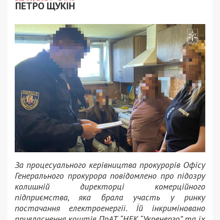
ПЕТРО ЩУКІН
За процесуального керівництва прокурорів Офісу
Генерального прокурора повідомлено про підозру
колишній директорці комерційного
підприємства, яка брала участь у ринку
постачання електроенергії. Їй інкриміновано
привласнення коштів ПрАТ “НЕК “Укренерго” та їх