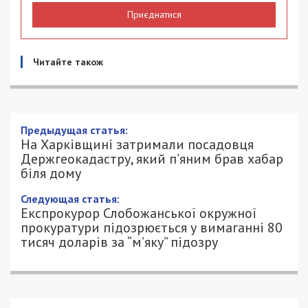
Приєднатися
Читайте також
На Харківщині затримали посадовця
Держгеокадастру, який п’яним брав
хабар біля дому
13/05/2026 - 14:44
ПЕТРО ЩУКІН - СПЕЦИАЛЬНО ДЛЯ
514
49000.COM.UA