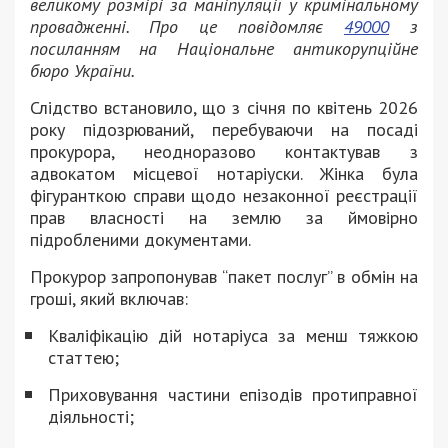
великому розмірі за маніпуляції у кримінальному
провадженні. Про це повідомляє
49000
з
посиланням на Національне антикорупційне
бюро України.
Слідство встановило, що з січня по квітень 2026
року підозрюваний, перебуваючи на посаді
прокурора, неодноразово контактував з
адвокатом місцевої нотаріуски. Жінка була
фігуранткою справи щодо незаконної реєстрації
прав власності на землю за ймовірно
підробленими документами.
Прокурор запропонував “пакет послуг” в обмін на
гроші, який включав:
Кваліфікацію дій нотаріуса за менш тяжкою
статтею;
Приховування частини епізодів протиправної
діяльності;