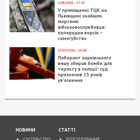
Нагадаємо, раніше ми повідомляли про те, що
колишні керівники Держгеокадастру Полтавщини
із спільниками організували незаконну
приватизацію 100 га землі у нацпарку
“Пирятинський”.
Facebook
Telegram
Twitter
WhatsApp
Viber
Email
Поділити