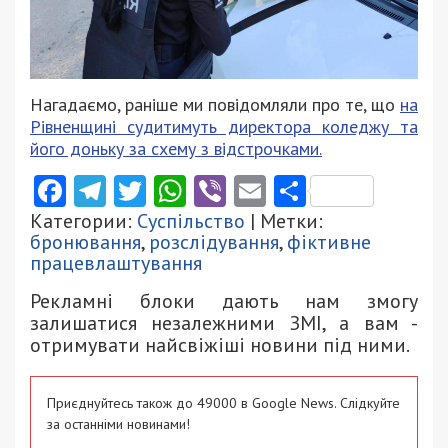
Нагадаємо, раніше ми повідомляли про те, що
на
Рівненщині судитимуть директора коледжу та
його доньку за схему з відстрочками.
Facebook
Telegram
Twitter
WhatsApp
Viber
Email
Поділити
Категории:
Суспільство
| Метки:
бронювання
,
розслідування
,
фіктивне
працевлаштування
Рекламні блоки дають нам змогу
залишатися незалежними ЗМІ, а вам -
отримувати найсвіжіші новини під ними.
Приєднуйтесь також до 49000 в Google News. Слідкуйте
за останніми новинами!