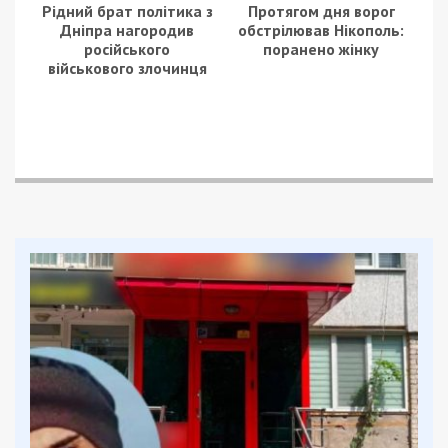
Попри дію мораторію на позапланові перевірки,
чиновник переконав аграрія самостійно написати
заяву на проведення такої перевірки. Натомість
він гарантував “безпроблемне” проходження
процедури та відсутність перешкод під час
обробітку землі й посівної кампанії. У разі
відмови посадовець натякав на бюрократичне
затягування процесів та постійний контроль з
боку держорганів.