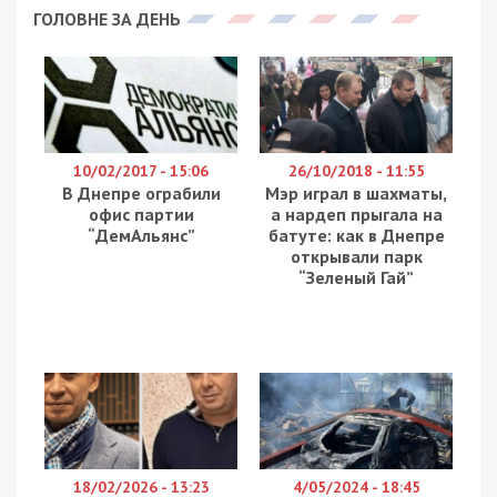
Державне бюро розслідувань у співпраці з СБУ
викрило завідувача одного із секторів
Держгеокадастру в Харківській області.
Посадовець організував схему вимагання коштів
у місцевого фермера, пообіцявши “спокійну
роботу” в обмін на 300 тисяч гривень. Про це
повідомляє
49000
з посиланням на ДБР та
Харківську обласну прокуратуру.
Схема штучного тиску