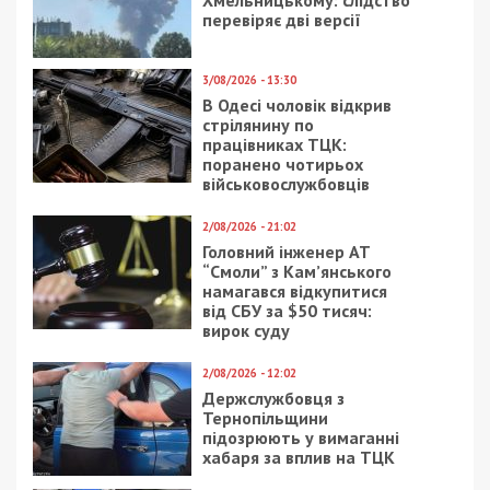
Підозра та запобіжний захід
Посадовцю повідомлено про підозру за ч. 3 ст.
368 КК України (вимагання та одержання
неправомірної вигоди). Суд уже обрав йому
запобіжний захід – тримання під вартою з
можливістю внесення застави. Також його
відсторонили від займаної посади.
Санкція статті передбачає до 10 років
позбавлення волі з конфіскацією майна. Слідство
також перевіряє причетність інших співробітників
Держгеокадастру до цієї корупційної схеми.