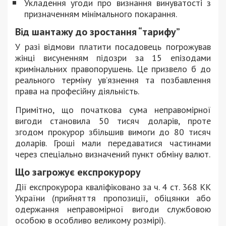
Укладення угоди про визнання винуватості з
призначенням мінімального покарання.
Від шантажу до зростання “тарифу”
У разі відмови платити посадовець погрожував
жінці висуненням підозри за 15 епізодами
кримінальних правопорушень. Це призвело б до
реального терміну ув’язнення та позбавлення
права на професійну діяльність.
Примітно, що початкова сума неправомірної
вигоди становила 50 тисяч доларів, проте
згодом прокурор збільшив вимоги до 80 тисяч
доларів. Гроші мали передаватися частинами
через спеціально визначений пункт обміну валют.
Що загрожує експрокурору
Дії експрокурора кваліфіковано за ч. 4 ст. 368 КК
України (прийняття пропозиції, обіцянки або
одержання неправомірної вигоди службовою
особою в особливо великому розмірі).