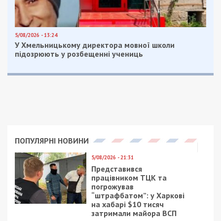
Затримання у неробочій обстановці
Гроші передавали у два етапи. Отримавши перші
100 тисяч гривень, чиновник підготував
результати перевірки без суттєвих порушень. За
другою частиною хабаря (200 тисяч гривень) він
на роботу не вийшов, наказавши фермеру
приїхати до нього додому.
Під час зустрічі з’ясувалося, що чиновник