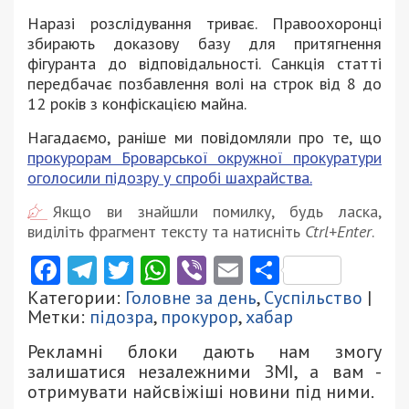
Наразі розслідування триває. Правоохоронці
збирають доказову базу для притягнення
фігуранта до відповідальності. Санкція статті
передбачає позбавлення волі на строк від 8 до
12 років з конфіскацією майна.
Нагадаємо, раніше ми повідомляли про те, що
прокурорам Броварської окружної прокуратури
оголосили підозру у спробі шахрайства.
Якщо ви знайшли помилку, будь ласка,
виділіть фрагмент тексту та натисніть
Ctrl+Enter
.
Facebook
Telegram
Twitter
WhatsApp
Viber
Email
Поділити
Категории:
Головне за день
,
Суспільство
|
Метки:
підозра
,
прокурор
,
хабар
Рекламні блоки дають нам змогу
залишатися незалежними ЗМІ, а вам -
отримувати найсвіжіші новини під ними.