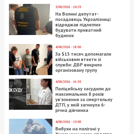
перебував у стані сильного алкогольного
сп’яніння. Правоохоронці затримали фігуранта
безпосередньо біля його помешкання одразу
після отримання коштів.