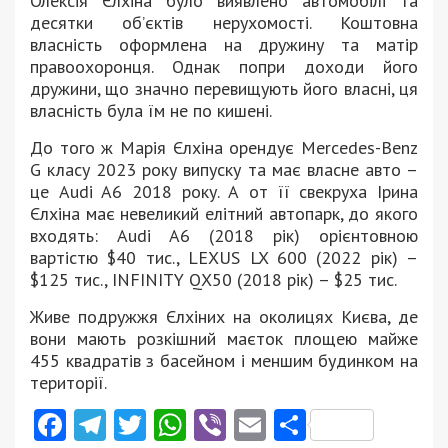
десятки об’єктів нерухомості. Коштовна
власність оформлена на дружину та матір
правоохоронця. Однак попри доходи його
дружини, що значно перевищують його власні, ця
власність була їм не по кишені.
До того ж Марія Єлхіна орендує Mercedes-Benz
G класу 2023 року випуску та має власне авто –
це Audi A6 2018 року. А от її свекруха Ірина
Єлхіна має невеликий елітний автопарк, до якого
входять: Audi A6 (2018 рік) орієнтовною
вартістю $40 тис., LEXUS LX 600 (2022 рік) –
$125 тис., INFINITY QX50 (2018 рік) – $25 тис.
Живе подружжя Єлхіних на околицях Києва, де
вони мають розкішний маєток площею майже
455 квадратів з басейном і меншим будинком на
території.
Facebook
Telegram
Twitter
WhatsApp
Viber
Email
Поділити