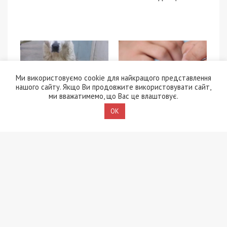
Ми використовуємо cookie для найкращого представлення
нашого сайту. Якщо Ви продовжите використовувати сайт,
1/02/2019 - 18:15
13/08/2022 - 15:00
ми вважатимемо, що Вас це влаштовує.
В Днепре ищут
Майже 6000 учасників
OK
владельцев собак-
основної сесії НМТ
потеряшек: фото
набрали 200 балів з
математики