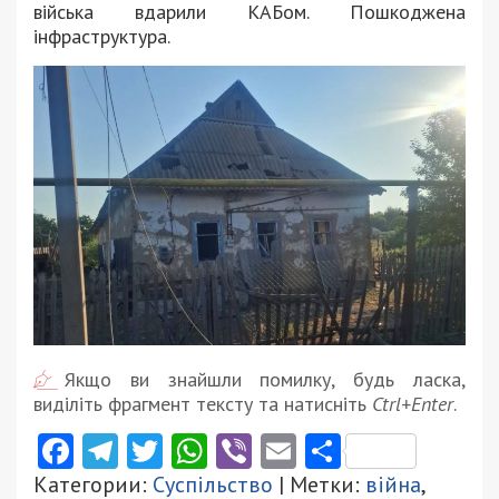
війська вдарили КАБом. Пошкоджена
інфраструктура.
Якщо ви знайшли помилку, будь ласка,
виділіть фрагмент тексту та натисніть
Ctrl+Enter
.
Facebook
Telegram
Twitter
WhatsApp
Viber
Email
Поділити
Категории:
Суспільство
| Метки:
війна
,