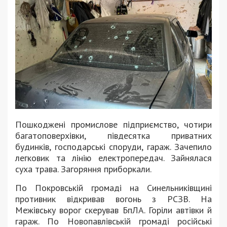
Пошкоджені промислове підприємство, чотири
багатоповерхівки, півдесятка приватних
будинків, господарські споруди, гараж. Зачепило
легковик та лінію електропередач. Зайнялася
суха трава. Загоряння приборкали.
По Покровській громаді на Синельниківщині
противник відкривав вогонь з РСЗВ. На
Межівську ворог скерував БпЛА. Горіли автівки й
гараж. По Новопавлівській громаді російські