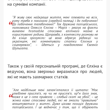
на сумнівні компанії.
“Я живу своє найкраще життя, мені плювати на всіх,
кому треба я показала (середній палець) і до побачення!
До побачення телебачення!” Так дружина поліцейського,
полковника Олексія Єлхіна – Марія – реагує на факти
виявлені hromadske стосовно елітного майна в
користуванні родини. Щоправда, з контексту розмови не
до кінця зрозуміло: це вона адресує редакції чи
українцям, які коментували статки Єлхіних у
соцмережах”, – йдеться у повідомленні Євгенія
Шульгата.
Також у своїй персональній програмі, де Єлхіна є
ведучою, вона зверхньо виразилася про людей,
які не мають захмарних статків.
“Але найбільше мені запам’яталася її цитата: “Моє
улюблене прислів’я, ну чи не прислів’я, хр*н його знає,
може я це з села привезла – слабый скот на убой”, – це
жінка каже стосовно людей, які не змогли “правильно”
влаштуватися у житті. Дуже цікава позиція дружини
поліцейського. І це водночас з тим, що її обурюють