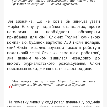
коментатори нашого розслідування, що пишуть про
“розстріл за корупцію”, – написав журналіст.
Він зазначив, що не хотів би звинувачувати
Марію Єлхіну у подвійних стандартах, проте
наголосив на необхідності обговорити
придбання для сім’ї Єлхіних “геліка” сумнівною
компанією, будинок вартістю 750 тисяч доларів,
який Єлхін не задекларував, а також її роботу в
податковій сфері. Оскільки саме цією “роботою”,
яка дивним чином з’явилася незадовго до
виходу журналістського розслідування, Єлхін
пояснював походження статків своєї родини.
“Але чомусь на ці теми Марія Єлхіна не хоче
спілкуватися. Цікаво чому?” – наголосив Шульгат.
На початку липня у ході розслідування, у родичів
Олексія Єлхіна було виявлено автомобілі та