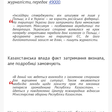
журналісти, передає
49000
.
«Інсайдери стверджують: він шпигував не лише у
Польщі, а й в Україні — на користь російської федерації.
На території України його затримати було неможливо
— імунітет. Максимум – позбавлення акредитації та
депортація. Українська сторона виявилася на крок
попереду: оперативно передала дані колегам із Польщі, і
«фігуранта зняли» на території ЄС, де його
дипломатичний захист не діяв», — пишуть журналісти.
Казахстанська влада факт затримання визнала,
але подробиці замовчують.
«В даний час ведеться взаємодія з іноземною стороною
для вирішення цієї ситуації. Також вживаються
необхідні заходи щодо захисту прав та законних
інтересів громадянина Республіки Казахстан», –
йдеться у повідомленні Центру міжнародних відносин
Міністерства оборони Республіки Казахстан.