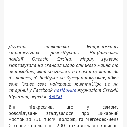
Дружина полковника департаменту
стратегічних розслідувань Національної
поліції Олексія Єлхіна, Марія, зухвало
відреагувала на скандал щодо елітного майна та
автомобіля, який розгорівся на початку липня. За
її словами, їй байдуже на думку оточуючих, адже
вона “живе своє найкраще життя”.Про це на
сторінці у Facebook
повідомив
журналіст Євгеній
Шульгат, передає
49000
.
Він підкреслив, що у самому
розслідуванні згадувалося про шикарний
маєток за 750 тисяч доларів, та Mercedes-Benz
G класу за більш ніж 200 тисяч доларів, записані