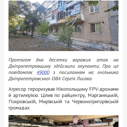
Протягом дня десятки ворожих атак на
Дніпропетровщину здійснили окупанти. Про це
повідомляє
49000
з посиланням на очільника
Дніпропетровської ОВА Сергія Лисака.
Агресор тероризував Нікопольщину FPV-дронами
й артилерією. Цілив по райцентру, Марганецькій,
Покровській, Мирівській та Червоногригорівській
громадах.