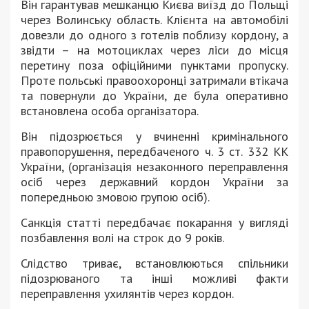
Він гарантував мешканцю Києва виїзд до Польщі
через Волинську область. Клієнта на автомобілі
довезли до одного з готелів поблизу кордону, а
звідти – на мотоциклах через ліси до місця
перетину поза офіційними пунктами пропуску.
Проте польські правоохоронці затримали втікача
та повернули до України, де була оперативно
встановлена особа організатора.
Він підозрюється у вчиненні кримінального
правопорушення, передбаченого ч. 3 ст. 332 КК
України, (організація незаконного переправлення
осіб через державний кордон України за
попередньою змовою групою осіб).
Санкція статті передбачає покарання у вигляді
позбавлення волі на строк до 9 років.
Слідство триває, встановлюються спільники
підозрюваного та інші можливі факти
переправлення ухилянтів через кордон.