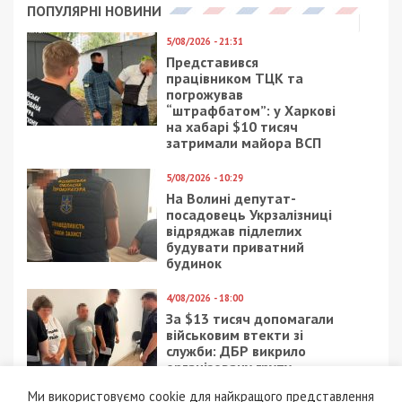
ПОПУЛЯРНІ НОВИНИ
5/08/2026 - 21:31
Представився
працівником ТЦК та
погрожував
“штрафбатом”: у Харкові
на хабарі $10 тисяч
затримали майора ВСП
5/08/2026 - 10:29
На Волині депутат-
посадовець Укрзалізниці
відряджав підлеглих
будувати приватний
будинок
4/08/2026 - 18:00
За $13 тисяч допомагали
військовим втекти зі
служби: ДБР викрило
організовану групу
Ми використовуємо cookie для найкращого представлення
4/08/2026 - 16:30