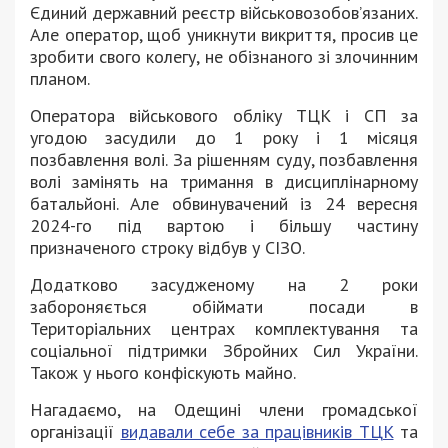
Єдиний державний реєстр військовозобовʼязаних.
Але оператор, щоб уникнути викриття, просив це
зробити свого колегу, не обізнаного зі злочинним
планом.
Оператора військового обліку ТЦК і СП за
угодою засудили до 1 року і 1 місяця
позбавлення волі. За рішенням суду, позбавлення
волі замінять на тримання в дисциплінарному
батальйоні. Але обвинувачений із 24 вересня
2024-го під вартою і більшу частину
призначеного строку відбув у СІЗО.
Додатково засудженому на 2 роки
забороняється обіймати посади в
Територіальних центрах комплектування та
соціальної підтримки Збройних Сил України.
Також у нього конфіскують майно.
Нагадаємо, на Одещині члени громадської
організації
видавали себе за працівників ТЦК
та