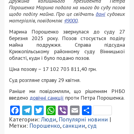
Дружина колишнього президента Петра
Порошенка Марина подала на нього до суду позов
щодо поділу майна. Про це свідчать
дані
судових
матеріалів, повідомляє
49000
.
Марина Порошенко звернулася до суду 27
березня 2025 року. Позов стосується поділу
майна подружжя. Справа підсудна
Крижопільському районному суду Вінницької
області, куди і було подано позов.
Ціна позову – 17 102 703 811,40 грн.
Суд розгляне справу 29 квітня.
Раніше ми повідомляли, що рішенням РНБО
введено
довічні санкції
проти Петра Порошенка.
Facebook
Telegram
Twitter
WhatsApp
Viber
Email
Поділити
Категории:
Люди
,
Популярні новини
|
Метки:
Порошенко
,
санкции
,
суд