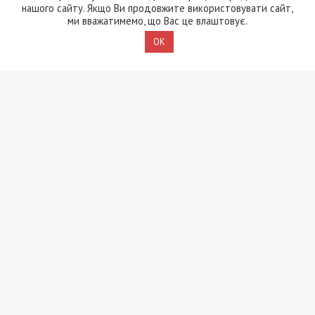
нашого сайту. Якщо Ви продовжите використовувати сайт,
Поліцейську засудили до
ми вважатимемо, що Вас це влаштовує.
максимальних 8 років
ув’язнення за смертельну
OK
ДТП, у якій загинула 6-
річна дівчинка
4/08/2026 - 15:00
Вибухи на полігоні у
Хмельницькому: слідство
перевіряє дві версії
3/08/2026 - 13:30
В Одесі чоловік відкрив
стрілянину по
працівниках ТЦК:
поранено чотирьох
військовослужбовців
2/08/2026 - 21:02
Головний інженер АТ
“Смоли” з Кам’янського
намагався відкупитися