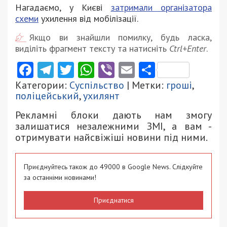
Нагадаємо, у Києві
затримали організатора
схеми
ухилення від мобілізації.
Якщо ви знайшли помилку, будь ласка,
виділіть фрагмент тексту та натисніть
Ctrl+Enter
.
Facebook
Telegram
Twitter
WhatsApp
Viber
Email
Поділити
Категории:
Суспільство
| Метки:
гроші
,
поліцейський
,
ухилянт
Рекламні блоки дають нам змогу
залишатися незалежними ЗМІ, а вам -
отримувати найсвіжіші новини під ними.
Приєднуйтесь також до 49000 в Google News. Слідкуйте
за останніми новинами!
Приєднатися