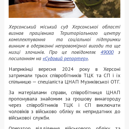
Херсонський міський суд Херсонської області
визнав працівника Територіального центру
комплектування та соціальної підтримки
винним в одержанні неправомірної вигоди та ще
низці злочинів. Про це повідомляє
49000
з
посиланням на
«Судовий репортер»
.
Наприкінці вересня 2024 року в Херсоні
затримали трьох співробітників ТЦК та СП і їх
спільницю — спеціаліста ЦНАП Музиківської ОТГ.
За матеріалами справи, співробітниця ЦНАП
пропонувала знайомим за грошову винагороду
через співробітників ТЦК і СП виключати
чоловіків з військово обліку як непридатних до
військової служби.
Оператор відділення військового обліку та