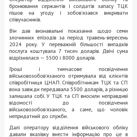
бронювання сержантів і солдатів запасу ТЦК
пішов на угоду і зобовʼязався викривати
співучасників.
Він дав визнавальні показання щодо семи
злочинних епізодів за період травень-вересень
2024 року. У переважній більшості випадків
послуга коштувала 7 тисяч доларів. Двічі сума
відрізнялася — 5500 і 8000 доларів.
Гроші і тимчасове посвідчення
військовозобовʼязаного отримувала від клієнтів
співробітниця ЦНАП. Співробітникам ТЦК та СП
вона завжди передавала 5500 доларів, а різницю
залишала собі. У ТЦК та СП вносили неправдиві
відомості до посвідчення
військовозобовʼязаного, а саме, що чоловік
непридатний до служби.
Далі оператору відділення військового обліку
давали вказівку внести інформацію про це в