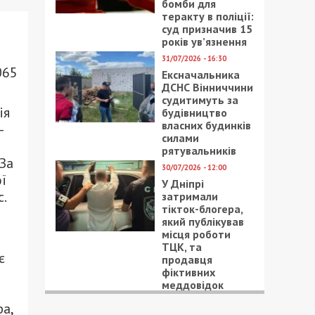
бомби для
теракту в поліції:
суд призначив 15
років ув’язнення
31/07/2026 - 16:30
065
Ексначальника
ДСНС Вінниччини
судитимуть за
ія
будівництво
власних будинків
—
силами
рятувальників
 За
30/07/2026 - 12:00
ї
У Дніпрі
.
затримали
тікток-блогера,
який публікував
місця роботи
ТЦК, та
є
продавця
фіктивних
меддовідок
а,