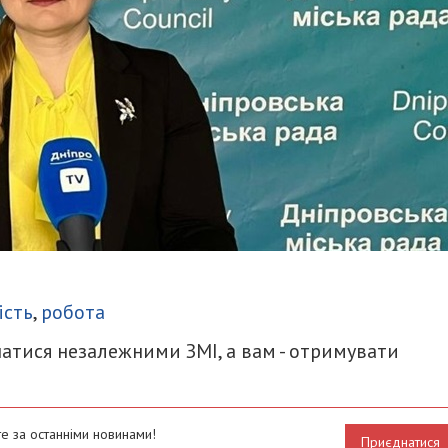
итися
ість
,
робота
атися незалежними ЗМІ, а вам - отримувати
е за останніми новинами!
Приєднатися