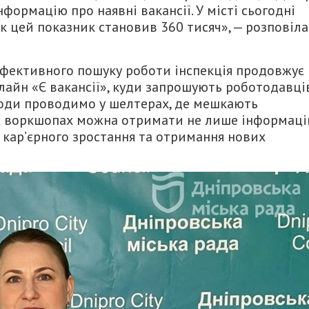
формацію про наявні вакансії. У місті сьогодні
ік цей показник становив 360 тисяч», — розповіла
ефективного пошуку роботи інспекція продовжує
флайн «Є вакансії», куди запрошують роботодавців
заходи проводимо у шелтерах, де мешкають
их воркшопах можна отримати не лише інформац
 кар’єрного зростання та отримання нових