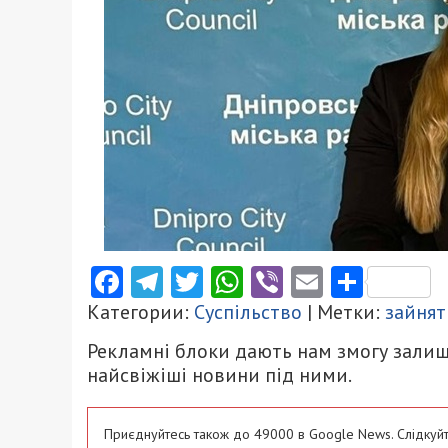
Facebook
Telegram
Twitter
WhatsApp
Viber
Email
Поділ
Категории:
Суспільство
| Метки:
зайнят
Рекламні блоки дають нам змогу залиш
найсвіжіші новини під ними.
Приєднуйтесь також до 49000 в Google News. Слідкуйт