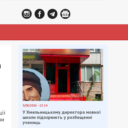
а
5/08/2026 - 13:24
ії
У Хмельницькому директора мовної
школи підозрюють у розбещенні
ни
учениць