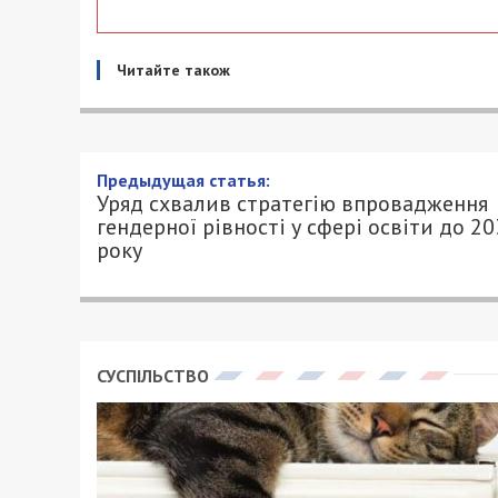
Читайте також
Уряд схвалив стратегію вп
сфері освіти до 2030 року
25/12/2022 - 9:00
ПЕТРО ЩУКІН - СПЕЦИАЛЬНО ДЛЯ 49000
20 грудня 2022 року, Кабінет Міністрі
рівності у сфері освіти до 2030 року та
– 2024 роки.
Це знаковий день для всієї сфери освіт
виконання пункту 2 Плану заходів з реа
міжнародної ініціативи «Партнерство Б
затвердженого розпорядженням Кабінету