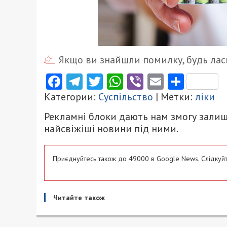
Якщо ви знайшли помилку, будь ласк
Facebook
Telegram
Twitter
WhatsApp
Viber
Email
Поділ
Категории:
Суспільство
| Метки:
ліки
Рекламні блоки дають нам змогу залиш
найсвіжіші новини під ними.
Приєднуйтесь також до 49000 в Google News. Слідкуйт
Читайте також