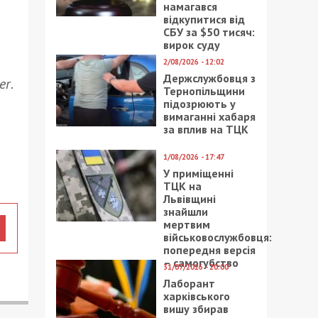
намагався
відкупитися від
СБУ за $50 тисяч:
вирок суду
2/08/2026 - 12:02
Держслужбовця з
er
.
Тернопільщини
підозрюють у
вимаганні хабаря
за вплив на ТЦК
1/08/2026 - 17:47
У приміщенні
ТЦК на
Львівщині
знайшли
мертвим
військовослужбовця:
попередня версія
– самогубство
31/07/2026 - 20:00
Лаборант
харківського
вишу збирав