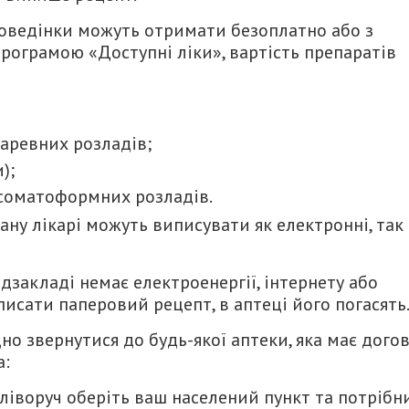
поведінки можуть отримати безоплатно або з
рограмою «Доступні ліки», вартість препаратів
аревних розладів;
);
а соматоформних розладів.
ану лікарі можуть виписувати як електронні, так 
дзакладі немає електроенергії, інтернету або
писати паперовий рецепт, в аптеці його погасять
но звернутися до будь-якої аптеки, яка має догов
а:
 ліворуч оберіть ваш населений пункт та потрібн