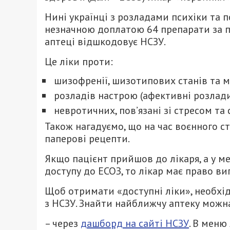
Нині українці з розладами психіки та 
незначною доплатою 64 препарати за п
аптеці відшкодовує НСЗУ.
Це ліки проти:
шизофренії, шизотипових станів та м
розладів настрою (афективні розлади
невротичних, пов’язані зі стресом т
Також нагадуємо, що на час воєнного ст
паперові рецепти.
Якщо пацієнт прийшов до лікаря, а у ме
доступу до ЕСОЗ, то лікар має право ви
Щоб отримати «доступні ліки», необхід
з НСЗУ. Знайти найближчу аптеку можн
– через
дашборд на сайті НСЗУ
. В меню