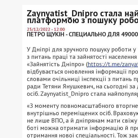
Zaynyatist_Dnipro стала н
платформою з пошуку роб
25/12/2022 - 12:00
ПЕТРО ЩУКІН - СПЕЦИАЛЬНО ДЛЯ 49000
У Дніпрі для зручного пошуку роботи у
з питань праці та зайнятості населенн
«Зайнятість Дніпро» (
https://t.me/zanya
відбувається оновлення інформації про 
словами очільниці інспекції з питань п
ради Тетяни Янушкевич, на сьогодні за
осіб. Zaynyatist_Dnipro стала найпопу
«З моменту повномасштабного вторгнен
внутрішньо переміщених осіб. Враховую
не лише ВПО, а й дніпрянам мати свіжу 
боті можна отримати інформацію й про
отримання нової спеціальності. Тож за