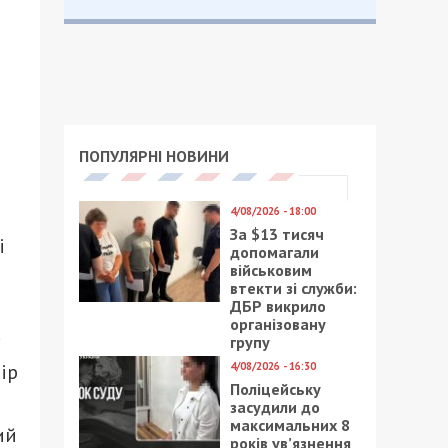
ПОПУЛЯРНІ НОВИНИ
4/08/2026 - 18:00
За $13 тисяч
і
допомагали
військовим
втекти зі служби:
ДБР викрило
організовану
.
групу
4/08/2026 - 16:30
ір
Поліцейську
засудили до
максимальних 8
ий
років ув’язнення