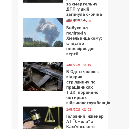
за смертельну
ДТП, у якій
загинула 6-річна
дівчинка
4/08/2026 - 15:00
Вибухи на
полігоні у
Хмельницькому:
слідство
перевіряє дві
версії
3/08/2026 - 13:30
В Одесі чоловік
відкрив
стрілянину по
працівниках
ТЦК: поранено
чотирьох
військовослужбовців
2/08/2026 - 21:02
Головний інженер
АТ “Смоли” з
Кам’янського