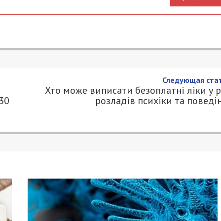
ровадження гендерної рівності у
1
.COM.UA
в України схвалив Стратегію впровадження гендер
 затвердив операційний план з її реалізації на 2
и і науки України. Проєкт акта розроблено на
лізації зобов’язань Уряду України, взятих у межах
іарріц» з утвердження гендерної рівності,
 Міністрів України від 16 грудня 2020 р. № 157