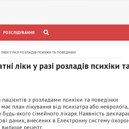
РОЗСЛІДУВАННЯ
ЛІКИ У РАЗІ РОЗЛАДІВ ПСИХІКИ ТА ПОВЕДІНКИ
ні ліки у разі розладів психіки т
я пацієнтів з розладами психіки та поведінки
ає план лікування від психіатра або невролога,
будь-якого сімейного лікаря. Наявність декларац
нові даних, внесених в Електронну систему охоро
» випише рецепт.