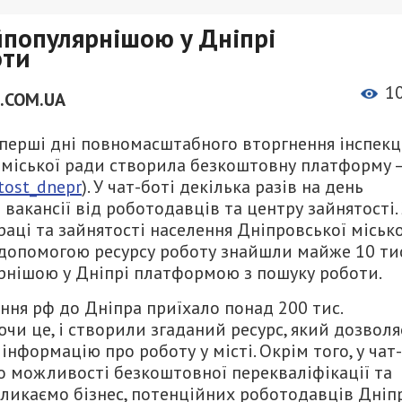
айпопулярнішою у Дніпрі
оти
1
.COM.UA
 перші дні повномасштабного вторгнення інспекц
я міської ради створила безкоштовну платформу 
tost_dnepr
)
. У чат-боті декілька разів на день
вакансії від роботодавців та центру зайнятості.
раці та зайнятості населення Дніпровської місько
 допомогою ресурсу роботу знайшли майже 10 тис
лярнішою у Дніпрі платформою з пошуку роботи.
ня рф до Дніпра приїхало понад 200 тис.
чи це, і створили згаданий ресурс, який дозволя
інформацію про роботу у місті. Окрім того, у чат-
 можливості безкоштовної перекваліфікації та
кликаємо бізнес, потенційних роботодавців Дніпр