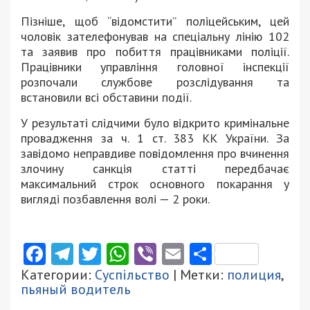
Пізніше, щоб “відомстити” поліцейським, цей
чоловік зателефонував на спеціальну лінію 102
та заявив про побиття працівниками поліції.
Працівники управління головної інспекції
розпочали службове розслідування та
встановили всі обставини події.
У результаті слідчими було відкрито кримінальне
провадження за ч. 1 ст. 383 КК України. За
завідомо неправдиве повідомлення про вчинення
злочину санкція статті передбачає
максимальний строк основного покарання у
вигляді позбавлення волі — 2 роки.
Facebook
Telegram
Twitter
WhatsApp
Viber
Email
Поділити
Категории:
Суспільство
| Метки:
полиция
,
пьяный водитель