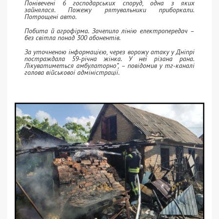
Понівечені 6 господарських споруд, одна з яких
зайнялася. Пожежу рятувальники приборкали.
Потрощені авто.
Побита й агрофірма. Зачепило лінію електропередач –
без світла понад 300 абонентів.
За уточненою інформацією, через ворожу атаку у Дніпрі
постраждала 59-річна жінка. У неї різана рана.
Лікуватиметься амбулаторно”, – повідомив у тг-каналі
голова військової адміністрації.