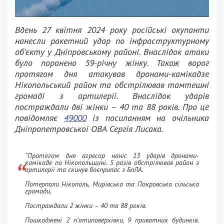
Вдень 27 квітня 2024 року російські окупанти
нанесли ракетний удар по інфраструктурному
об’єкту у Дніпровському районі. Внаслідок атаки
було поранено 59-річну жінку. Також ворог
протягом дня атакував дронами-камікадзе
Нікопольський район та обстрілював тамтешні
громаді з артилерії. Внаслідок ударів
постраждали дві жінки – 40 та 88 років. Про це
повідомляє
49000
із посиланням на очільника
Дніпропетровської ОВА Сергія Лисака.
“Протягом дня агресор наніс 13 ударів дронами-
камікаде по Нікопольщині. 5 разів обстрілював район з
артилерії та скинув боєприпас з БпЛА.
Потерпали Нікополь, Мирівська та Покровська сільська
громади.
Постраждали 2 жінки – 40 та 88 років.
Пошкоджені 2 п’ятиповерхівки, 9 приватних будинків.