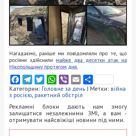
Нагадаємо, раніше ми повідомляли про те, що
росіяни здійснили
майже два десятки атак на
Нікопольщину протягом дня.
Facebook
Telegram
Twitter
WhatsApp
Viber
Email
Поділити
Категории:
Головне за день
| Метки:
війна
з росією
,
ракетний обстріл
Рекламні блоки дають нам змогу
залишатися незалежними ЗМІ, а вам -
отримувати найсвіжіші новини під ними.