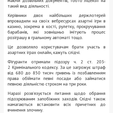
маючи дозвільних документів, тобто ліцензії на
такий вид діяльності.
Керівники двох найбільших держлотерей
впровадили на своїх вебресурсах азартні ігри в
казино, зокрема в кості, рулетку, прокручування
барабанів, які зовнішньо імітують процес
розіграшу в гральному автоматі тощо.
Це дозволяло користувачам брати участь в
азартних іграх онлайн, кажуть слідчі.
Фігуранти отримали підозру
ч. 2 ст. 203-
2
Кримінального кодексу. За це загрожує штраф
від 680 до 850 тисяч гривень із позбавленням
права обіймати певні посади або займатися
певною діяльністю строком на три роки.
Наразі розв’язується питання щодо обрання
підозрюваним запобіжних заходів. Слідчі також
намагаються встановити всіх причетних до
вчинення злочину.