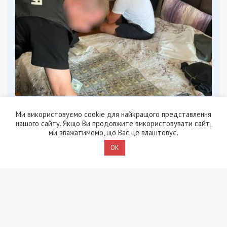
8/08/2026 - 13:00
Військовослужбовець і троє цивільних заробляли на
Ми використовуємо cookie для найкращого представлення
незаконному вивезенні бійців із військових частин
нашого сайту. Якщо Ви продовжите використовувати сайт,
на Дніпропетровщині
ми вважатимемо, що Вас це влаштовує.
OK
ПОПУЛЯРНІ НОВИНИ