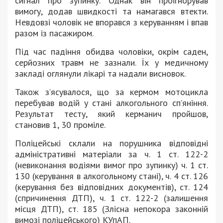
сигнал про зупинку. Однак він проігнорував
вимогу, додав швидкості та намагався втекти.
Невдовзі чоловік не впорався з керуванням і впав
разом із пасажиром.
Під час падіння обидва чоловіки, окрім саден,
серйозних травм не зазнали. Їх у медичному
закладі оглянули лікарі та надали висновок.
Також з’ясувалося, що за кермом мотоцикла
перебував водій у стані алкогольного сп’яніння.
Результат тесту, який керманич пройшов,
становив 1, 30 проміле.
Поліцейські склали на порушника відповідні
адміністративні матеріали за ч. 1 ст. 122-2
(невиконання водіями вимог про зупинку) ч. 1 ст.
130 (керування в алкогольному стані), ч. 4 ст. 126
(керування без відповідних документів), ст. 124
(спричинення ДТП), ч. 1 ст. 122-2 (залишення
місця ДТП), ст. 185 (Злісна непокора законній
вимозі поліцейського) КУпАП.