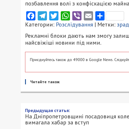
позбавлення волі з конфіскацією майна
Facebook
Telegram
Twitter
WhatsApp
Viber
Email
Поділ
Категории:
Розслідування
| Метки:
зра
Рекламні блоки дають нам змогу залиш
найсвіжіші новини під ними.
Приєднуйтесь також до 49000 в Google News. Слідкуйт
Читайте також
Предыдущая статья:
На Дніпропетровщині посадовиця кол
вимагала хабар за вступ