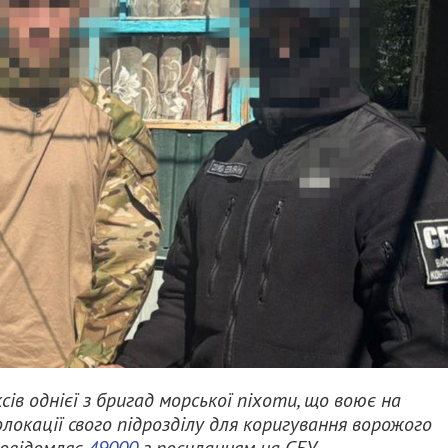
ів однієї з бригад морської піхоти, що воює на
олокації свого підрозділу для коригування ворожого
повідомляє
49000
з посиланням на СБУ.