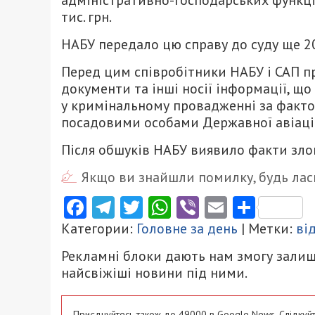
адміністративно-господарських функцій
тис. грн.
НАБУ передало цю справу до суду ще 20
Перед цим співробітники НАБУ і САП п
документи та інші носії інформації, щ
у кримінальному провадженні за фак
посадовими особами Державної авіаційно
Після обшуків НАБУ виявило факти злов
Якщо ви знайшли помилку, будь ласк
Facebook
Telegram
Twitter
WhatsApp
Viber
Email
Поділ
Категории:
Головне за день
| Метки:
ві
Рекламні блоки дають нам змогу залиш
найсвіжіші новини під ними.
Приєднуйтесь також до 49000 в Google News. Слідкуйт