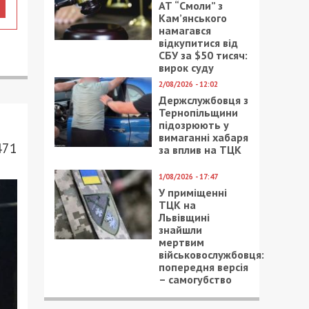
АТ “Смоли” з
Кам’янського
намагався
відкупитися від
СБУ за $50 тисяч:
вирок суду
2/08/2026 - 12:02
Держслужбовця з
Тернопільщини
підозрюють у
вимаганні хабаря
471
за вплив на ТЦК
1/08/2026 - 17:47
У приміщенні
ТЦК на
Львівщині
знайшли
мертвим
військовослужбовця:
попередня версія
– самогубство