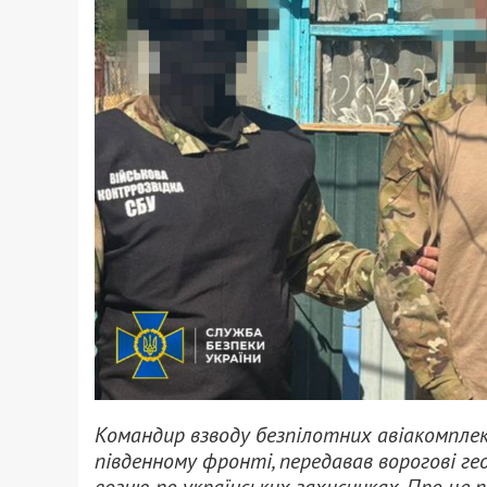
Командир взводу безпілотних авіакомплекс
південному фронті, передавав ворогові ге
вогню по українських захисниках. Про це 