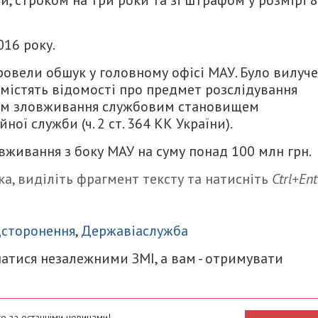
, строком на три роки та зі штрафом у розмірі 8
16 року.
ровели обшук у головному офісі МАУ. Було вилуч
о містять відомості про предмет розслідування
том зловживання службовим становищем
ї служби (ч. 2 ст. 364 КК України).
живання з боку МАУ на суму понад 100 млн грн.
а, виділіть фрагмент тексту та натисніть
Ctrl+Ent
итися
дсторонення
,
Державіаслужба
атися незалежними ЗМІ, а вам - отримувати
е за останніми новинами!