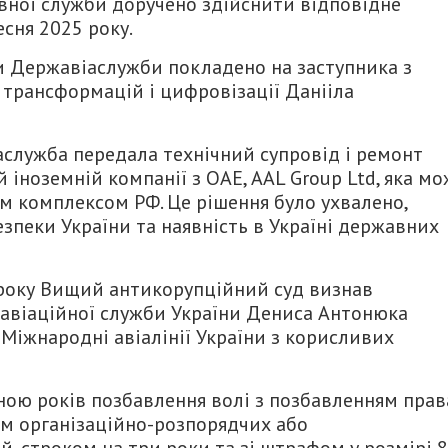
авної служби доручено здійснити відповідне
сня 2025 року.
и Державіаслужби покладено на заступника з
трансформацій і цифровізації Данііла
аслужба передала технічний супровід і ремонт
 іноземній компанії з ОАЕ, AAL Group Ltd, яка м
м комплексом РФ. Це рішення було ухвалено,
пеки України та наявність в Україні державних
3 року Вищий антикорупційний суд визнав
авіаційної служби України Дениса Антонюка
 Міжнародні авіалінії України з корисливих
ною років позбавлення волі з позбавленням прав
ям організаційно-розпорядчих або