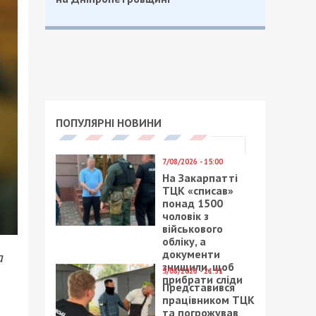
ПОПУЛЯРНІ НОВИНИ
7/08/2026 - 15:00
На Закарпатті
ТЦК «списав»
понад 1500
чоловік з
військового
обліку, а
документи
а
знищили, щоб
5/08/2026 - 21:31
прибрати сліди
Представився
працівником ТЦК
та погрожував