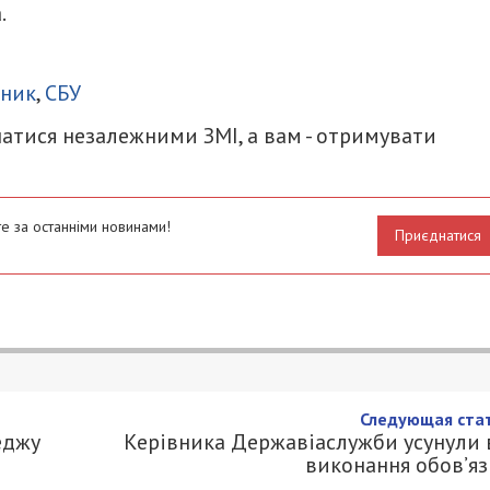
.
итися
дник
,
СБУ
атися незалежними ЗМІ, а вам - отримувати
е за останніми новинами!
Приєднатися
Следующая стат
еджу
Керівника Державіаслужби усунули 
виконання обов’яз