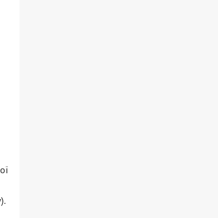
ої
).