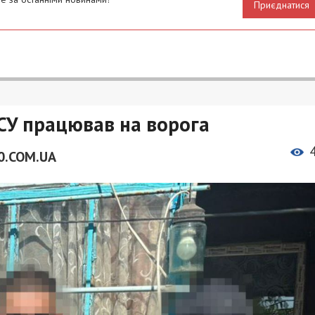
Приєднатися
СУ працював на ворога
0.COM.UA