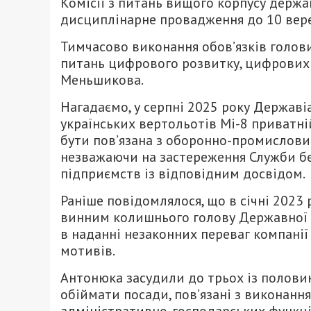
Комісії з питань вищого корпусу держ
дисциплінарне провадження до 10 вере
Тимчасово виконання обов’язків голов
питань цифрового розвитку, цифрових 
Меньшикова.
Нагадаємо, у серпні 2025 року Державі
українських вертольотів Мі-8 приватній
бути пов’язана з оборонно-промислови
незважаючи на застереження Служби без
підприємств із відповідним досвідом.
Раніше повідомлялося, що в січні 202
винним колишнього голову Державної 
в наданні незаконних переваг компанії
мотивів.
Антонюка засудили до трьох із полови
обіймати посади, пов’язані з виконанн