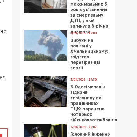
,5
максимальних 8
років ув’язнення
за смертельну
ДТП, у якій
загинула 6-річна
ено
дівчинка
4/08/2026 - 15:00
Вибухи на
полігоні у
Хмельницькому:
слідство
перевіряє дві
версії
er
.
3/08/2026 - 13:30
В Одесі чоловік
відкрив
стрілянину по
працівниках
ТЦК: поранено
чотирьох
військовослужбовців
2/08/2026 - 21:02
Головний інженер