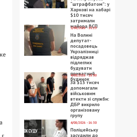
“штрафбатом”: у
Харкові на хабарі
$10 тисяч
затримали
майора ВСП
5/08/2026 - 10:29
На Волині
депутат-
посадовець
Укрзалізниці
оже
відряджав
підлеглих
будувати
приватний
4/08/2026 - 18:00
будинок
За $13 тисяч
допомагали
військовим
втекти зі служби:
ДБР викрило
організовану
групу
а
4/08/2026 - 16:30
Поліцейську
засудили до