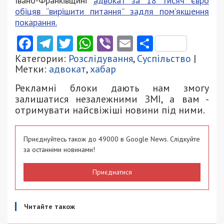
Івано-Франківщині
адвокат за 18 тисяч євро
обіцяв “вирішити питання” задля пом’якшення
покарання.
Facebook
Telegram
Twitter
WhatsApp
Viber
Email
Поділити
Категории:
Розслідування
,
Суспільство
|
Метки:
адвокат
,
хабар
Рекламні блоки дають нам змогу
залишатися незалежними ЗМІ, а вам -
отримувати найсвіжіші новини під ними.
Приєднуйтесь також до 49000 в Google News. Слідкуйте
за останніми новинами!
Приєднатися
Читайте також