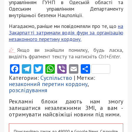
управлінням ГУНП в Одеській області та
Одеським управлінням Департаменту
внутрішньої безпеки Нацполіції.
Нагадаємо, раніше ми повідомляли про те, що
на
Закарпатті затримали водія фури за організацію
незаконного перетину кордону.
Якщо ви знайшли помилку, будь ласка,
виділіть фрагмент тексту та натисніть
Ctrl+Enter
.
Facebook
Telegram
Twitter
WhatsApp
Viber
Email
Поділити
Категории:
Суспільство
| Метки:
незаконний перетин кордону
,
розслідування
Рекламні блоки дають нам змогу
залишатися незалежними ЗМІ, а вам -
отримувати найсвіжіші новини під ними.
Приєднуйтесь також до 49000 в Google News. Слідкуйте