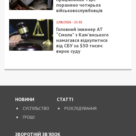
поранено чотирьох
військовослужбовців
2/08/2026 - 21:02
Головний інженер АТ
“Смоли” з Кам’янського
намагався відкупитися
від СБУ за $50 тисяч:
вирок суду
НОВИНИ
СТАТТІ
СУСПІЛЬСТВО
РОЗСЛІДУВАННЯ
ГРОШІ
ЗВОРОТНІЙ ЗВ’ЯЗОК