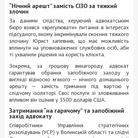
“Нічний арешт” замість СІЗО за тяжкий
злочин
За даними слідства, керуючий адвокатським
бюро взявся «врегулювати» питання в інтересах
підсудного, якому інкримінували скоєння тяжкого
злочину. Юрист запевнив, що має можливість
вплинути на уповноважених службових осіб, аби
ті ухвалили рішення на користь клієнта.
Зокрема, за грошову винагороду адвокат
гарантував обрання запобіжного заходу у
вигляді відносно м’якого — нічного домашнього
арешту — замість тримання під вартою у
слідчому ізоляторі. Свої послуги зі зловживання
впливом він оцінив у 3500 доларів США.
Затримання “на гарячому” та запобіжний
захід адвокату
Співробітники Управління стратегічних
розслідувань (УСР) у Волинській області та слідчі