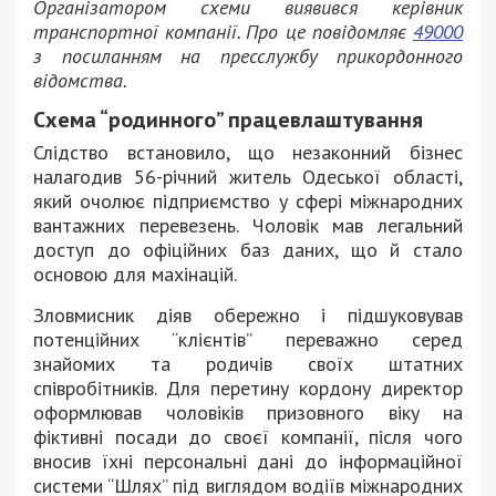
Організатором схеми виявився керівник
транспортної компанії. Про це повідомляє
49000
з посиланням на пресслужбу прикордонного
відомства.
Схема “родинного” працевлаштування
Слідство встановило, що незаконний бізнес
налагодив 56-річний житель Одеської області,
який очолює підприємство у сфері міжнародних
вантажних перевезень. Чоловік мав легальний
доступ до офіційних баз даних, що й стало
основою для махінацій.
Зловмисник діяв обережно і підшуковував
потенційних “клієнтів” переважно серед
знайомих та родичів своїх штатних
співробітників. Для перетину кордону директор
оформлював чоловіків призовного віку на
фіктивні посади до своєї компанії, після чого
вносив їхні персональні дані до інформаційної
системи “Шлях” під виглядом водіїв міжнародних