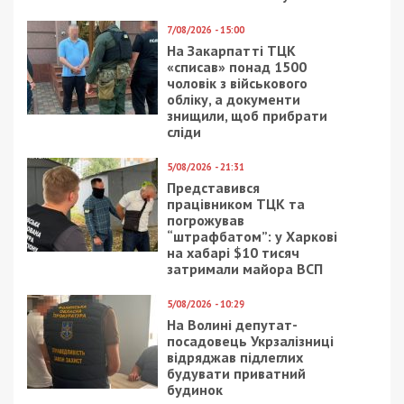
7/08/2026 - 15:00
На Закарпатті ТЦК
«списав» понад 1500
чоловік з військового
обліку, а документи
знищили, щоб прибрати
сліди
5/08/2026 - 21:31
Представився
працівником ТЦК та
погрожував
“штрафбатом”: у Харкові
на хабарі $10 тисяч
затримали майора ВСП
5/08/2026 - 10:29
На Волині депутат-
посадовець Укрзалізниці
відряджав підлеглих
будувати приватний
будинок