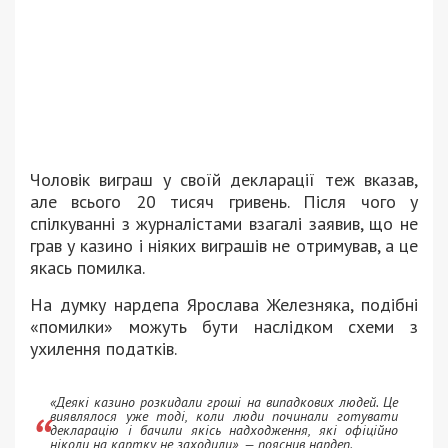
Чоловік виграш у своїй декларації теж вказав,
але всього 20 тисяч гривень. Після чого у
спілкуванні з журналістами взагалі заявив, що не
грав у казино і ніяких виграшів не отримував, а це
якась помилка.
На думку нардепа Ярослава Железняка, подібні
«помилки» можуть бути наслідком схеми з
ухилення податків.
«Деякі казино розкидали гроші на випадкових людей. Це
виявлялося уже тоді, коли люди починали готувати
декларацію і бачили якісь надходження, які офіційно
ніколи на картку не заходили», — пояснив нардеп.