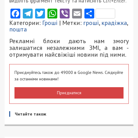
виділіть фрагмент тексту та натисніть
Ctrl+Enter
.
Facebook
Telegram
Twitter
WhatsApp
Viber
Email
Поділити
Категории:
Гроші
| Метки:
гроші
,
крадіжка
,
пошта
Рекламні блоки дають нам змогу
залишатися незалежними ЗМІ, а вам -
отримувати найсвіжіші новини під ними.
Приєднуйтесь також до 49000 в Google News. Слідкуйте
за останніми новинами!
Приєднатися
Читайте також