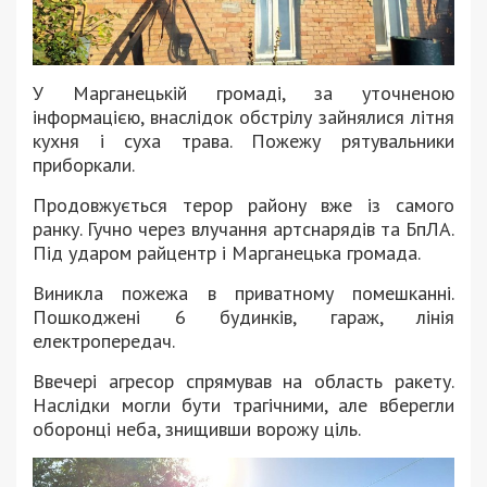
У Марганецькій громаді, за уточненою
інформацією, внаслідок обстрілу зайнялися літня
кухня і суха трава. Пожежу рятувальники
приборкали.
Продовжується терор району вже із самого
ранку. Гучно через влучання артснарядів та БпЛА.
Під ударом райцентр і Марганецька громада.
Виникла пожежа в приватному помешканні.
Пошкоджені 6 будинків, гараж, лінія
електропередач.
Ввечері агресор спрямував на область ракету.
Наслідки могли бути трагічними, але вберегли
оборонці неба, знищивши ворожу ціль.