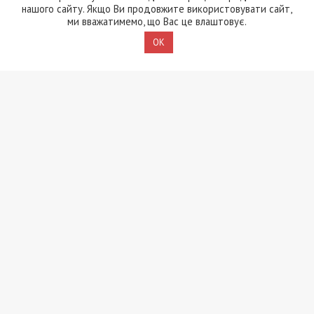
нашого сайту. Якщо Ви продовжите використовувати сайт,
ми вважатимемо, що Вас це влаштовує.
OK
7/08/2026 - 13:30
Лікар з Дніпропетровщини організував схему
вивезення військовослужбовця з частини за 7 тисяч
доларів
ПОПУЛЯРНІ НОВИНИ
7/08/2026 - 15:00
На Закарпатті ТЦК
«списав» понад 1500
чоловік з військового
обліку, а документи