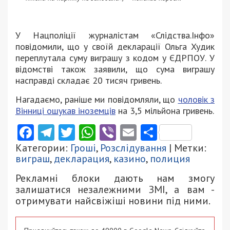
У Нацполіції журналістам «Слідства.Інфо»
повідомили, що у своїй декларації Ольга Худик
переплутала суму виграшу з кодом у ЄДРПОУ. У
відомстві також заявили, що сума виграшу
насправді складає 20 тисяч гривень.
Нагадаємо, раніше ми повідомляли, що
чоловік з
Вінниці ошукав іноземців
на 3,5 мільйона гривень.
Facebook
Telegram
Twitter
WhatsApp
Viber
Email
Поділити
Категории:
Гроші
,
Розслідування
| Метки:
виграш
,
декларация
,
казино
,
полиция
Рекламні блоки дають нам змогу
залишатися незалежними ЗМІ, а вам -
отримувати найсвіжіші новини під ними.