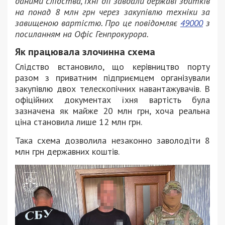
даними слідства, їхні дії завдали державі збитків
на понад 8 млн грн через закупівлю техніки за
завищеною вартістю. Про це повідомляє
49000
з
посиланням на Офіс Генпрокурора.
Як працювала злочинна схема
Слідство встановило, що керівництво порту
разом з приватним підприємцем організували
закупівлю двох телескопічних навантажувачів. В
офіційних документах їхня вартість була
зазначена як майже 20 млн грн, хоча реальна
ціна становила лише 12 млн грн.
Така схема дозволила незаконно заволодіти 8
млн грн державних коштів.