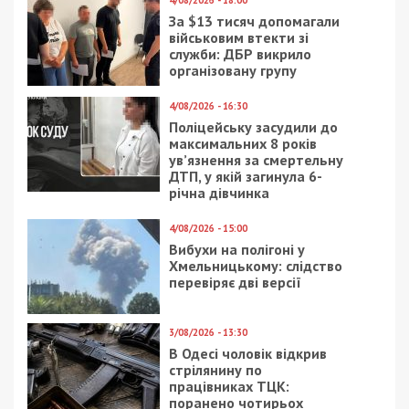
4/08/2026 - 18:00
За $13 тисяч допомагали
військовим втекти зі
служби: ДБР викрило
організовану групу
4/08/2026 - 16:30
Поліцейську засудили до
максимальних 8 років
ув’язнення за смертельну
ДТП, у якій загинула 6-
річна дівчинка
4/08/2026 - 15:00
Вибухи на полігоні у
Хмельницькому: слідство
перевіряє дві версії
3/08/2026 - 13:30
В Одесі чоловік відкрив
стрілянину по
працівниках ТЦК:
поранено чотирьох