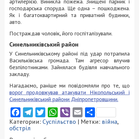
артилерією. Виникла пожежа. Знищені парник і
господарська споруда. Ще одна – пошкоджена.
Як і багатоквартирний та приватний будинки,
авто.
Постраждав чоловік, його госпіталізували.
Синельниківський район
У Синельниківському районі під удар потрапила
Васильківська громада. Там агресор влучив
безпілотниками. Зайнялася будівля навчального
закладу.
Нагадаємо, раніше ми повідомляли про те, що
ворог продовжував атакувати Нікопольський і
Синельниківський райони Дніпропетровщини.
Facebook
Telegram
Twitter
WhatsApp
Viber
Email
Поділити
Категории:
Суспільство
| Метки:
війна
,
обстріл