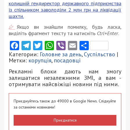
колишній гендиректор державного підприємства
із спільником заволоділи 2 млн грн на ліквідації
шахти.
Якщо ви знайшли помилку, будь ласка,
виділіть фрагмент тексту та натисніть
Ctrl+Enter
.
Facebook
Telegram
Twitter
WhatsApp
Viber
Email
Поділити
Категории:
Головне за день
,
Суспільство
|
Метки:
корупція
,
посадовці
Рекламні блоки дають нам змогу
залишатися незалежними ЗМІ, а вам -
отримувати найсвіжіші новини під ними.
Приєднуйтесь також до 49000 в Google News. Слідкуйте
за останніми новинами!
Приєднатися