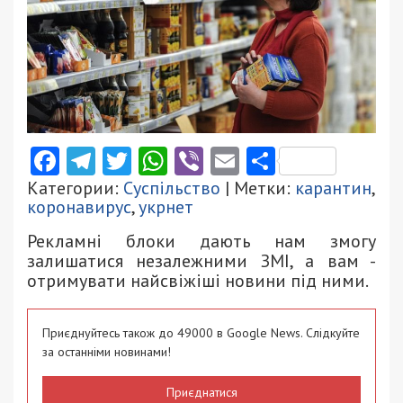
Facebook
Telegram
Twitter
WhatsApp
Viber
Email
Поділити
Категории:
Суспільство
| Метки:
карантин
,
коронавирус
,
укрнет
Рекламні блоки дають нам змогу
залишатися незалежними ЗМІ, а вам -
отримувати найсвіжіші новини під ними.
Приєднуйтесь також до 49000 в Google News. Слідкуйте
за останніми новинами!
Приєднатися