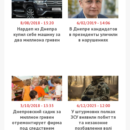
перчаток и т.д.), и врачи вынуждены закупать их
сами.
Информация оказалась фейком. Об этом
сообщает департамент охраны здоровья
горсовета.
Внимание! КНП “Днепровский центр первичной медико-
санитарной помощи № 8” горсовета полностью
обеспечены средствами индивидуальной защиты
(респираторами, защитными костюмами очками,
халатами, медицинскими шапочками, перчатками,
бахилами).
В достаточном количестве имеются дезинфицирующие
средства для обработки поверхностей и рук, текущего
и генеральной уборки. Также медицинские маски,
которые были закуплены для предотвращения
распространения острых респираторных вирусных
инфекций предоставляются медицинским работникам
для защиты и пациентам с признаками вирусных
инфекций.
Ранее мы писали, что специальная комиссия