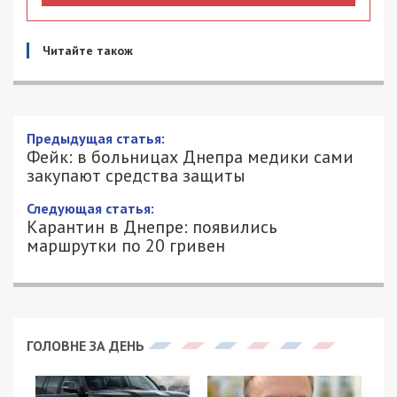
Читайте також
Фейк: в больницах Днепра медики
сами закупают средства защиты
20/03/2020 - 13:35
КСЕНИЯ БАСКАКОВА - СПЕЦИАЛЬНО
2697
ДЛЯ 49000.COM.UA
Коронавирус в Днепре породил множество
фейков. Очередной из них начал
распространяться в соцсетях. Неизвестные
сообщали, что якобы в первичном центре
медико-санитарной помощи не хватает средств
индивидуальной защиты (респираторов,