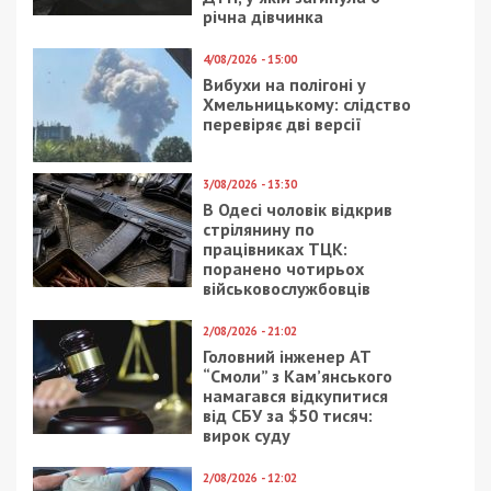
Нардеп из Днепра
В Днепре кандидатов
купил себе машину за
в президенты уличили
два миллиона гривен
в нарушениях
3/10/2018 - 13:35
6/12/2025 - 12:00
Днепровский садик за
У штурмових полках
миллион гривен
ЗСУ виявили побиття
отремонтирует фирма
та незаконне
под следствием
позбавлення волі