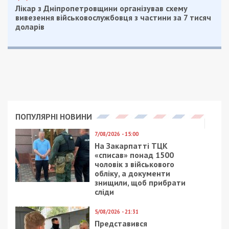
Facebook
Telegram
Twitter
WhatsApp
Viber
Email
Поділити
Категории:
Суспільство
| Метки:
коронавирус
,
медицина
Рекламні блоки дають нам змогу
залишатися незалежними ЗМІ, а вам -
отримувати найсвіжіші новини під ними.
Приєднуйтесь також до 49000 в Google News. Слідкуйте
за останніми новинами!
Приєднатися
Читайте також