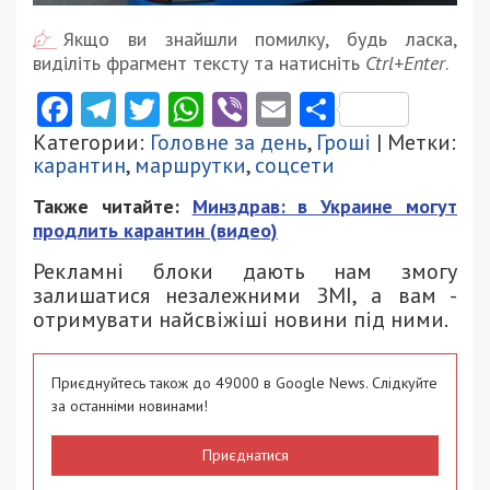
Якщо ви знайшли помилку, будь ласка,
виділіть фрагмент тексту та натисніть
Ctrl+Enter
.
Facebook
Telegram
Twitter
WhatsApp
Viber
Email
Поділити
Категории:
Головне за день
,
Гроші
| Метки:
карантин
,
маршрутки
,
соцсети
Также читайте:
Минздрав: в Украине могут
продлить карантин (видео)
Рекламні блоки дають нам змогу
залишатися незалежними ЗМІ, а вам -
отримувати найсвіжіші новини під ними.
Приєднуйтесь також до 49000 в Google News. Слідкуйте
за останніми новинами!
Приєднатися